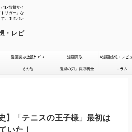
タバレ情報サイ
ドトリガー」な
ます。ネタバレ
感想・レビ
漫画読み放題ｻｰﾋﾞｽ
漫画買取
A漫画感想・レビ
その他
「鬼滅の刃」買取料金
タバレあり
コラム
史】「テニスの王子様」最初は
ていた！