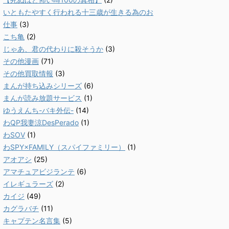
いともたやすく行われる十三歳が生きる為のお
仕事
(3)
こち亀
(2)
じゃあ、君の代わりに殺そうか
(3)
その他漫画
(71)
その他買取情報
(3)
まんが持ち込みシリーズ
(6)
まんが読み放題サービス
(1)
ゆうえんち-バキ外伝-
(14)
わQP我妻涼DesPerado
(1)
わSOV
(1)
わSPY×FAMILY（スパイファミリー）
(1)
アオアシ
(25)
アマチュアビジランテ
(6)
イレギュラーズ
(2)
カイジ
(49)
カグラバチ
(11)
キャプテン名言集
(5)