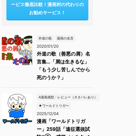
ービス徹底比較！漫画村の代わりの
お勧めサービス！
外道の歌
漫画の名言
2020/01/20
外道の歌（善悪の屑）名
言集…「屑は生きるな」
「もう少し苦しんでから
死のうか？」
A漫画感想・レビュー（ネタバレあり）
★ワールドトリガー
2025/12/04
漫画「ワールドトリガ
ー」259話「遠征選抜試