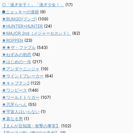
◎「漫才女子！」「漫才少女！」
(17)
●ニョッキーの漫画
(9)
★BUNGO(ブンゴ)
(109)
★HUNTER×HUNTER
(24)
★MAJOR 2nd（メジャーセカンド）
(82)
★ROPPEN
(23)
★★ザ・ファブル
(543)
★ねずみの初恋
(74)
★はじめの一歩
(217)
★アンダーニンジャ
(19)
★ウインドブレーカー
(64)
★キャプテン2
(122)
★ワンピース
(146)
★ワールドトリガー
(107)
★刃牙らへん
(55)
★宇宙人はいらない
(1)
★真なる男
(1)
【まんが豆知識・衝撃の事実】
(102)
【死ぬほど怖い噂100の真相】
(2)