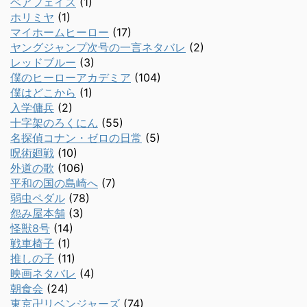
ベアフェイス
(1)
ホリミヤ
(1)
マイホームヒーロー
(17)
ヤングジャンプ次号の一言ネタバレ
(2)
レッドブルー
(3)
僕のヒーローアカデミア
(104)
僕はどこから
(1)
入学傭兵
(2)
十字架のろくにん
(55)
名探偵コナン・ゼロの日常
(5)
呪術廻戦
(10)
外道の歌
(106)
平和の国の島崎へ
(7)
弱虫ペダル
(78)
怨み屋本舗
(3)
怪獣8号
(14)
戦車椅子
(1)
推しの子
(11)
映画ネタバレ
(4)
朝食会
(24)
東京卍リベンジャーズ
(74)