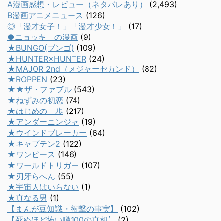
A漫画感想・レビュー（ネタバレあり）
(2,493)
B漫画アニメニュース
(126)
◎「漫才女子！」「漫才少女！」
(17)
●ニョッキーの漫画
(9)
★BUNGO(ブンゴ)
(109)
★HUNTER×HUNTER
(24)
★MAJOR 2nd（メジャーセカンド）
(82)
★ROPPEN
(23)
★★ザ・ファブル
(543)
★ねずみの初恋
(74)
★はじめの一歩
(217)
★アンダーニンジャ
(19)
★ウインドブレーカー
(64)
★キャプテン2
(122)
★ワンピース
(146)
★ワールドトリガー
(107)
★刃牙らへん
(55)
★宇宙人はいらない
(1)
★真なる男
(1)
【まんが豆知識・衝撃の事実】
(102)
【死ぬほど怖い噂100の真相】
(2)