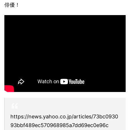
俳優！
https://news.yahoo.co.jp/articles/73bc0930
93bbf489ec570968985a7dd69ec0e96c