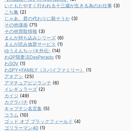
いともたやすく行われる十三歳が生きる為のお仕事
(3)
こち亀
(2)
じゃあ、君の代わりに殺そうか
(3)
その他漫画
(71)
その他買取情報
(3)
まんが持ち込みシリーズ
(6)
まんが読み放題サービス
(1)
ゆうえんち-バキ外伝-
(14)
わQP我妻涼DesPerado
(1)
わSOV
(1)
わSPY×FAMILY（スパイファミリー）
(1)
アオアシ
(25)
アマチュアビジランテ
(6)
イレギュラーズ
(2)
カイジ
(49)
カグラバチ
(11)
キャプテン名言集
(5)
コラム
(10)
ゴッド オブ ブラックフィールド
(4)
ゴリラーマン40
(1)