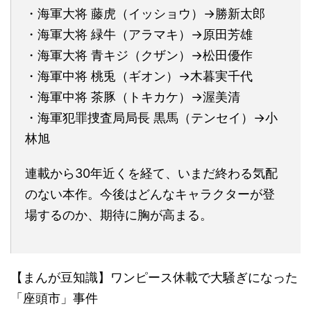
・海軍大将 藤虎（イッショウ）→勝新太郎
・海軍大将 緑牛（アラマキ）→原田芳雄
・海軍大将 青キジ（クザン）→松田優作
・海軍中将 桃兎（ギオン）→木暮実千代
・海軍中将 茶豚（トキカケ）→渥美清
・海軍犯罪捜査局局長 黒馬（テンセイ）→小
林旭
連載から30年近くを経て、いまだ終わる気配
のない本作。今後はどんなキャラクターが登
場するのか、期待に胸が高まる。
【まんが豆知識】ワンピース休載で大騒ぎになった
「座頭市」事件