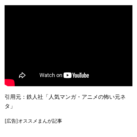
引用元：鉄人社「人気マンガ・アニメの怖い元ネ
タ」
[広告]オススメまんが記事