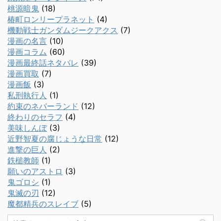
桃源暗鬼
(18)
椿町ロンリープラネット
(4)
機動戦士ガンダムジークアクス
(7)
漫画の名言
(10)
漫画コラム
(60)
漫画最終話ネタバレ
(39)
漫画買取
(7)
漫画飯
(3)
私刑執行人
(1)
約束のネバーランド
(12)
終わりのセラフ
(4)
美味しんぼ
(3)
近野智夏の腐じょうな日常
(12)
進撃の巨人
(2)
鉄槌教師
(1)
願いのアストロ
(3)
鬼ゴロシ
(1)
鬼滅の刃
(12)
魔都精兵のスレイブ
(5)