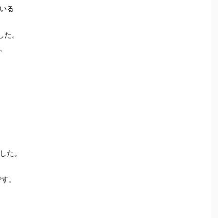
いる
した。
、
した。
です。