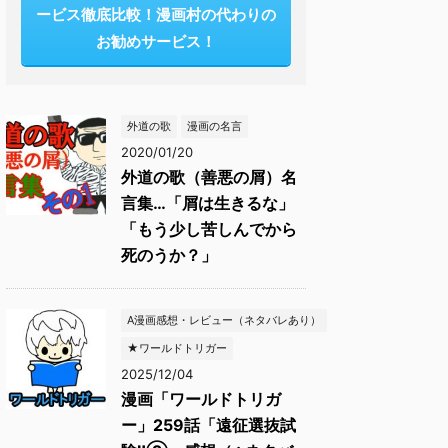
ービス徹底比較！漫画村の代わりの
お勧めサービス！
外道の歌
漫画の名言
2020/01/20
外道の歌（善悪の屑）名
言集…「屑は生きるな」
「もう少し苦しんでから
死のうか？」
A漫画感想・レビュー（ネタバレあり）
★ワールドトリガー
2025/12/04
漫画「ワールドトリガ
ー」259話「遠征選抜試