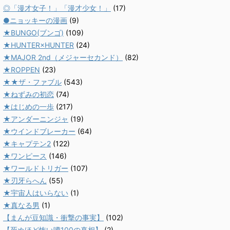
◎「漫才女子！」「漫才少女！」
(17)
●ニョッキーの漫画
(9)
★BUNGO(ブンゴ)
(109)
★HUNTER×HUNTER
(24)
★MAJOR 2nd（メジャーセカンド）
(82)
★ROPPEN
(23)
★★ザ・ファブル
(543)
★ねずみの初恋
(74)
★はじめの一歩
(217)
★アンダーニンジャ
(19)
★ウインドブレーカー
(64)
★キャプテン2
(122)
★ワンピース
(146)
★ワールドトリガー
(107)
★刃牙らへん
(55)
★宇宙人はいらない
(1)
★真なる男
(1)
【まんが豆知識・衝撃の事実】
(102)
【死ぬほど怖い噂100の真相】
(2)