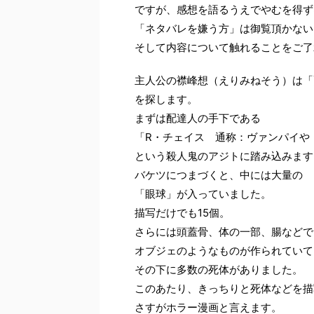
ですが、感想を語るうえでやむを得ず
「ネタバレを嫌う方」は御覧頂かない
そして内容について触れることをご了
主人公の襟峰想（えりみねそう）は「
を探します。
まずは配達人の手下である
「R・チェイス 通称：ヴァンパイや
という殺人鬼のアジトに踏み込みます
バケツにつまづくと、中には大量の
「眼球」が入っていました。
描写だけでも15個。
さらには頭蓋骨、体の一部、腸などで
オブジェのようなものが作られていて
その下に多数の死体がありました。
このあたり、きっちりと死体などを描
さすがホラー漫画と言えます。