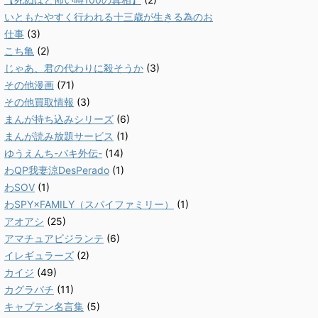
いともたやすく行われる十三歳が生きる為のお
仕事
(3)
こち亀
(2)
じゃあ、君の代わりに殺そうか
(3)
その他漫画
(71)
その他買取情報
(3)
まんが持ち込みシリーズ
(6)
まんが読み放題サービス
(1)
ゆうえんち-バキ外伝-
(14)
わQP我妻涼DesPerado
(1)
わSOV
(1)
わSPY×FAMILY（スパイファミリー）
(1)
アオアシ
(25)
アマチュアビジランテ
(6)
イレギュラーズ
(2)
カイジ
(49)
カグラバチ
(11)
キャプテン名言集
(5)