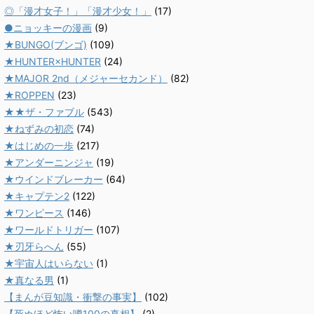
◎「漫才女子！」「漫才少女！」
(17)
●ニョッキーの漫画
(9)
★BUNGO(ブンゴ)
(109)
★HUNTER×HUNTER
(24)
★MAJOR 2nd（メジャーセカンド）
(82)
★ROPPEN
(23)
★★ザ・ファブル
(543)
★ねずみの初恋
(74)
★はじめの一歩
(217)
★アンダーニンジャ
(19)
★ウインドブレーカー
(64)
★キャプテン2
(122)
★ワンピース
(146)
★ワールドトリガー
(107)
★刃牙らへん
(55)
★宇宙人はいらない
(1)
★真なる男
(1)
【まんが豆知識・衝撃の事実】
(102)
【死ぬほど怖い噂100の真相】
(2)