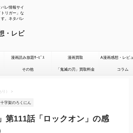
タバレ情報サイ
ドトリガー」な
ます。ネタバレ
感想・レビ
漫画読み放題ｻｰﾋﾞｽ
漫画買取
A漫画感想・レビ
その他
「鬼滅の刃」買取料金
タバレあり
コラム
あり）
>
十字架のろくにん
」第111話「ロックオン」の感
）