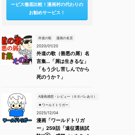
ービス徹底比較！漫画村の代わりの
お勧めサービス！
外道の歌
漫画の名言
2020/01/20
外道の歌（善悪の屑）名
言集…「屑は生きるな」
「もう少し苦しんでから
死のうか？」
A漫画感想・レビュー（ネタバレあり）
★ワールドトリガー
2025/12/04
漫画「ワールドトリガ
ー」259話「遠征選抜試