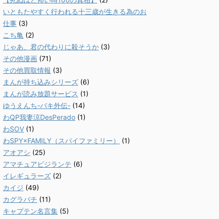
いともたやすく行われる十三歳が生きる為のお
仕事
(3)
こち亀
(2)
じゃあ、君の代わりに殺そうか
(3)
その他漫画
(71)
その他買取情報
(3)
まんが持ち込みシリーズ
(6)
まんが読み放題サービス
(1)
ゆうえんち-バキ外伝-
(14)
わQP我妻涼DesPerado
(1)
わSOV
(1)
わSPY×FAMILY（スパイファミリー）
(1)
アオアシ
(25)
アマチュアビジランテ
(6)
イレギュラーズ
(2)
カイジ
(49)
カグラバチ
(11)
キャプテン名言集
(5)