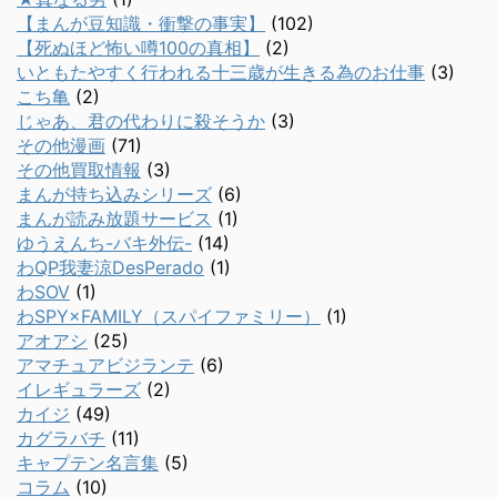
【まんが豆知識・衝撃の事実】
(102)
【死ぬほど怖い噂100の真相】
(2)
いともたやすく行われる十三歳が生きる為のお仕事
(3)
こち亀
(2)
じゃあ、君の代わりに殺そうか
(3)
その他漫画
(71)
その他買取情報
(3)
まんが持ち込みシリーズ
(6)
まんが読み放題サービス
(1)
ゆうえんち-バキ外伝-
(14)
わQP我妻涼DesPerado
(1)
わSOV
(1)
わSPY×FAMILY（スパイファミリー）
(1)
アオアシ
(25)
アマチュアビジランテ
(6)
イレギュラーズ
(2)
カイジ
(49)
カグラバチ
(11)
キャプテン名言集
(5)
コラム
(10)