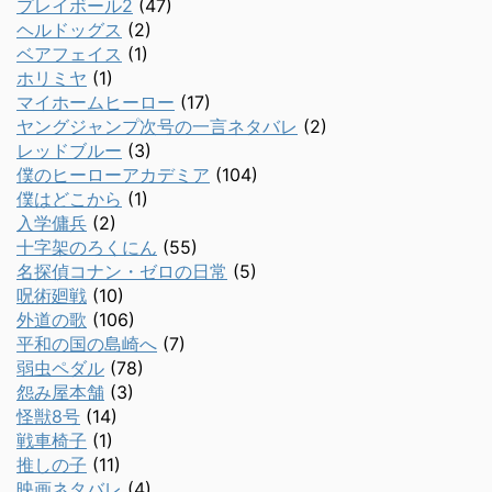
プレイボール2
(47)
ヘルドッグス
(2)
ベアフェイス
(1)
ホリミヤ
(1)
マイホームヒーロー
(17)
ヤングジャンプ次号の一言ネタバレ
(2)
レッドブルー
(3)
僕のヒーローアカデミア
(104)
僕はどこから
(1)
入学傭兵
(2)
十字架のろくにん
(55)
名探偵コナン・ゼロの日常
(5)
呪術廻戦
(10)
外道の歌
(106)
平和の国の島崎へ
(7)
弱虫ペダル
(78)
怨み屋本舗
(3)
怪獣8号
(14)
戦車椅子
(1)
推しの子
(11)
映画ネタバレ
(4)