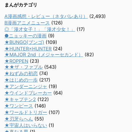
まんがカテゴリ
A漫画感想・レビュー（ネタバレあり）
(2,493)
B漫画アニメニュース
(126)
◎「漫才女子！」「漫才少女！」
(17)
●ニョッキーの漫画
(9)
★BUNGO(ブンゴ)
(109)
★HUNTER×HUNTER
(24)
★MAJOR 2nd（メジャーセカンド）
(82)
★ROPPEN
(23)
★★ザ・ファブル
(543)
★ねずみの初恋
(74)
★はじめの一歩
(217)
★アンダーニンジャ
(19)
★ウインドブレーカー
(64)
★キャプテン2
(122)
★ワンピース
(146)
★ワールドトリガー
(107)
★刃牙らへん
(55)
★宇宙人はいらない
(1)
★真なる男
(1)