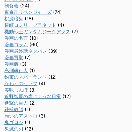
朝食会
(24)
東京卍リベンジャーズ
(74)
桃源暗鬼
(18)
椿町ロンリープラネット
(4)
機動戦士ガンダムジークアクス
(7)
漫画の名言
(10)
漫画コラム
(60)
漫画最終話ネタバレ
(39)
漫画買取
(7)
漫画飯
(3)
私刑執行人
(1)
約束のネバーランド
(12)
終わりのセラフ
(4)
美味しんぼ
(3)
近野智夏の腐じょうな日常
(12)
進撃の巨人
(2)
鉄槌教師
(1)
願いのアストロ
(3)
鬼ゴロシ
(1)
鬼滅の刃
(12)