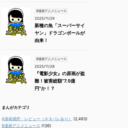
B漫画アニメニュース
2025/11/29
新種の魚「スーパーサイ
ヤン」ドラゴンボールが
由来！
B漫画アニメニュース
2025/11/28
『電影少女』の原画が盗
難！被害総額“7.5億
円”か！？
まんがカテゴリ
A漫画感想・レビュー（ネタバレあり）
(2,493)
B漫画アニメニュース
(126)