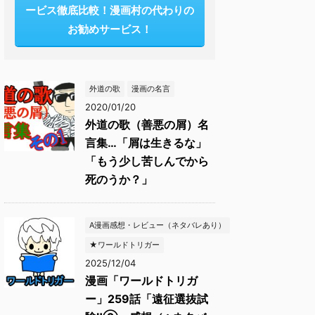
ービス徹底比較！漫画村の代わりの
お勧めサービス！
外道の歌
漫画の名言
2020/01/20
外道の歌（善悪の屑）名
言集…「屑は生きるな」
「もう少し苦しんでから
死のうか？」
A漫画感想・レビュー（ネタバレあり）
★ワールドトリガー
2025/12/04
漫画「ワールドトリガ
ー」259話「遠征選抜試