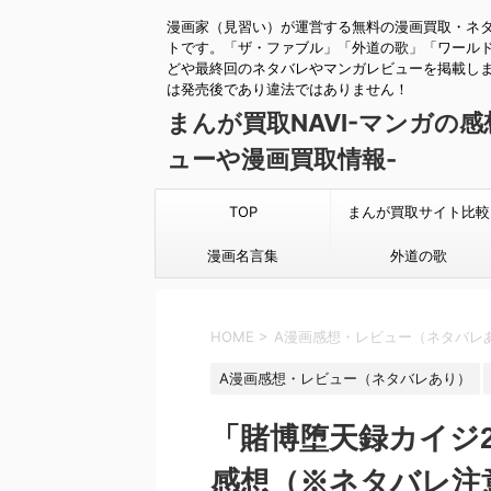
漫画家（見習い）が運営する無料の漫画買取・ネ
トです。「ザ・ファブル」「外道の歌」「ワール
どや最終回のネタバレやマンガレビューを掲載し
は発売後であり違法ではありません！
まんが買取NAVI-マンガの
ューや漫画買取情報-
TOP
まんが買取サイト比較
漫画名言集
外道の歌
HOME
>
A漫画感想・レビュー（ネタバレ
A漫画感想・レビュー（ネタバレあり）
「賭博堕天録カイジ2
感想（※ネタバレ注