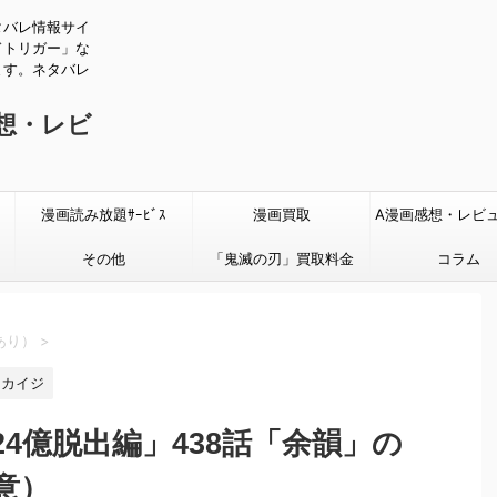
タバレ情報サイ
ドトリガー」な
ます。ネタバレ
感想・レビ
漫画読み放題ｻｰﾋﾞｽ
漫画買取
A漫画感想・レビ
その他
「鬼滅の刃」買取料金
タバレあり
コラム
あり）
>
カイジ
4億脱出編」438話「余韻」の
意）