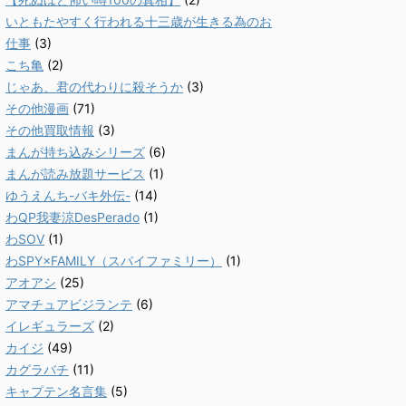
いともたやすく行われる十三歳が生きる為のお
仕事
(3)
こち亀
(2)
じゃあ、君の代わりに殺そうか
(3)
その他漫画
(71)
その他買取情報
(3)
まんが持ち込みシリーズ
(6)
まんが読み放題サービス
(1)
ゆうえんち-バキ外伝-
(14)
わQP我妻涼DesPerado
(1)
わSOV
(1)
わSPY×FAMILY（スパイファミリー）
(1)
アオアシ
(25)
アマチュアビジランテ
(6)
イレギュラーズ
(2)
カイジ
(49)
カグラバチ
(11)
キャプテン名言集
(5)