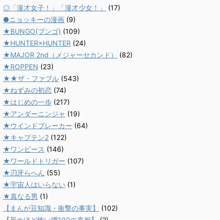
◎「漫才女子！」「漫才少女！」
(17)
●ニョッキーの漫画
(9)
★BUNGO(ブンゴ)
(109)
★HUNTER×HUNTER
(24)
★MAJOR 2nd（メジャーセカンド）
(82)
★ROPPEN
(23)
★★ザ・ファブル
(543)
★ねずみの初恋
(74)
★はじめの一歩
(217)
★アンダーニンジャ
(19)
★ウインドブレーカー
(64)
★キャプテン2
(122)
★ワンピース
(146)
★ワールドトリガー
(107)
★刃牙らへん
(55)
★宇宙人はいらない
(1)
★真なる男
(1)
【まんが豆知識・衝撃の事実】
(102)
【死ぬほど怖い噂100の真相】
(2)