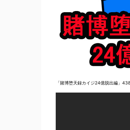
「賭博堕天録カイジ24億脱出編」43