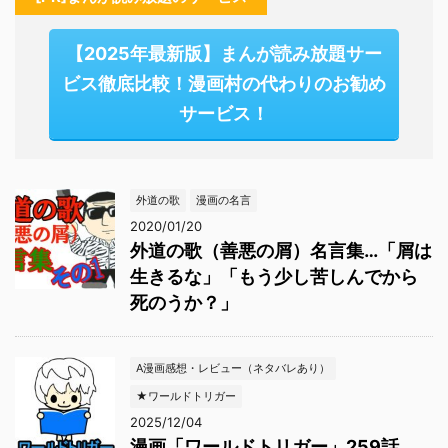
【2025年最新版】まんが読み放題サー
ビス徹底比較！漫画村の代わりのお勧め
サービス！
外道の歌
漫画の名言
2020/01/20
外道の歌（善悪の屑）名言集…「屑は
生きるな」「もう少し苦しんでから
死のうか？」
A漫画感想・レビュー（ネタバレあり）
★ワールドトリガー
2025/12/04
漫画「ワールドトリガー」259話