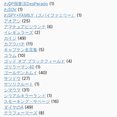
わQP我妻涼DesPerado
(1)
わSOV
(1)
わSPY×FAMILY（スパイファミリー）
(1)
アオアシ
(25)
アマチュアビジランテ
(6)
イレギュラーズ
(2)
カイジ
(49)
カグラバチ
(11)
キャプテン名言集
(5)
コラム
(10)
ゴッド オブ ブラックフィールド
(4)
ゴリラーマン40
(1)
ゴールデンカムイ
(40)
サツドウ
(27)
サツリクルート
(1)
シマウマ
(31)
シリアルキラーランド
(1)
スモーキング・サベージ
(16)
ダイヤのA
(49)
テラフォーマーズ
(8)