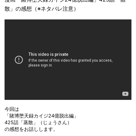
散」の感想（※ネタバレ注意）
今回は
「賭博堕天録カイジ24億脱出編」
425話「蒸散」（じょうさん）
の感想をお話しします。