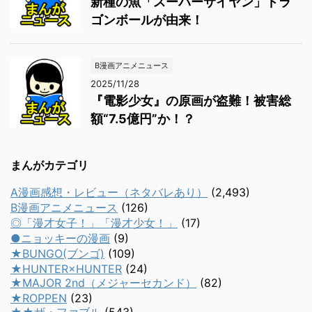
新種の魚「スーパーサイヤン」ドラ
ゴンボールが由来！
B漫画アニメニュース
2025/11/28
『電影少女』の原画が盗難！被害総
額“7.5億円”か！？
まんがカテゴリ
A漫画感想・レビュー（ネタバレあり）
(2,493)
B漫画アニメニュース
(126)
◎「漫才女子！」「漫才少女！」
(17)
●ニョッキーの漫画
(9)
★BUNGO(ブンゴ)
(109)
★HUNTER×HUNTER
(24)
★MAJOR 2nd（メジャーセカンド）
(82)
★ROPPEN
(23)