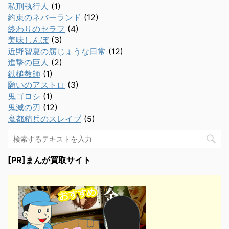
私刑執行人
(1)
約束のネバーランド
(12)
終わりのセラフ
(4)
美味しんぼ
(3)
近野智夏の腐じょうな日常
(12)
進撃の巨人
(2)
鉄槌教師
(1)
願いのアストロ
(3)
鬼ゴロシ
(1)
鬼滅の刃
(12)
魔都精兵のスレイブ
(5)
[PR]まんが買取サイト