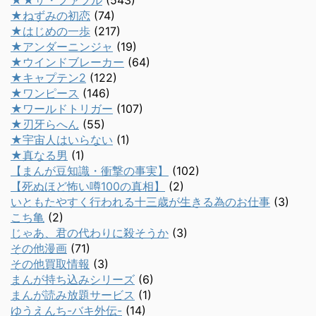
★★ザ・ファブル
(543)
★ねずみの初恋
(74)
★はじめの一歩
(217)
★アンダーニンジャ
(19)
★ウインドブレーカー
(64)
★キャプテン2
(122)
★ワンピース
(146)
★ワールドトリガー
(107)
★刃牙らへん
(55)
★宇宙人はいらない
(1)
★真なる男
(1)
【まんが豆知識・衝撃の事実】
(102)
【死ぬほど怖い噂100の真相】
(2)
いともたやすく行われる十三歳が生きる為のお仕事
(3)
こち亀
(2)
じゃあ、君の代わりに殺そうか
(3)
その他漫画
(71)
その他買取情報
(3)
まんが持ち込みシリーズ
(6)
まんが読み放題サービス
(1)
ゆうえんち-バキ外伝-
(14)