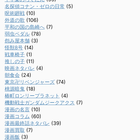
名探偵コナン・ゼロの日常
(5)
呪術廻戦
(10)
外道の歌
(106)
平和の国の島崎へ
(7)
弱虫ペダル
(78)
怨み屋本舗
(3)
怪獣8号
(14)
戦車椅子
(1)
推しの子
(11)
映画ネタバレ
(4)
朝食会
(24)
東京卍リベンジャーズ
(74)
桃源暗鬼
(18)
椿町ロンリープラネット
(4)
機動戦士ガンダムジークアクス
(7)
漫画の名言
(10)
漫画コラム
(60)
漫画最終話ネタバレ
(39)
漫画買取
(7)
漫画飯
(3)