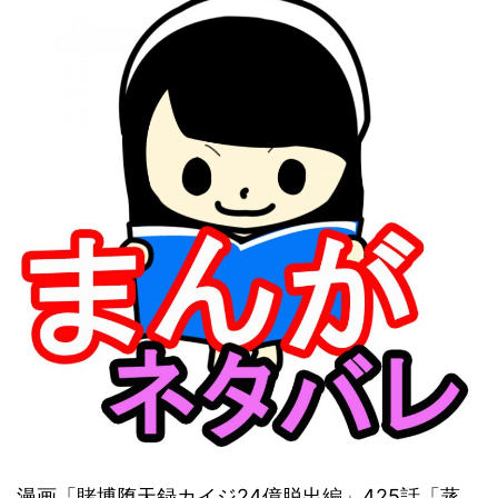
漫画「賭博堕天録カイジ24億脱出編」425話「蒸