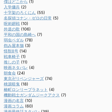
僕はどこから
(1)
入学傭兵
(2)
十字架のろくにん
(55)
名探偵コナン・ゼロの日常
(5)
呪術廻戦
(10)
外道の歌
(106)
平和の国の島崎へ
(7)
弱虫ペダル
(78)
怨み屋本舗
(3)
怪獣8号
(14)
戦車椅子
(1)
推しの子
(11)
映画ネタバレ
(4)
朝食会
(24)
東京卍リベンジャーズ
(74)
桃源暗鬼
(18)
椿町ロンリープラネット
(4)
機動戦士ガンダムジークアクス
(7)
漫画の名言
(10)
漫画コラム
(60)
漫画最終話ネタバレ
(39)