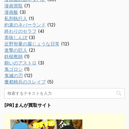
漫画買取
(7)
漫画飯
(3)
私刑執行人
(1)
約束のネバーランド
(12)
終わりのセラフ
(4)
美味しんぼ
(3)
近野智夏の腐じょうな日常
(12)
進撃の巨人
(2)
鉄槌教師
(1)
願いのアストロ
(3)
鬼ゴロシ
(1)
鬼滅の刃
(12)
魔都精兵のスレイブ
(5)
[PR]まんが買取サイト