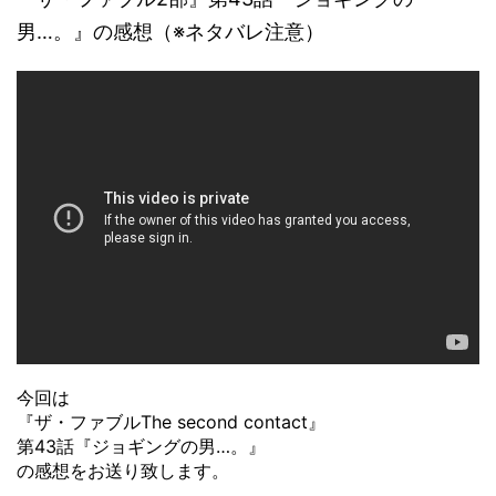
男…。』の感想（※ネタバレ注意）
今回は
『ザ・ファブルThe second contact』
第43話『ジョギングの男…。』
の感想をお送り致します。