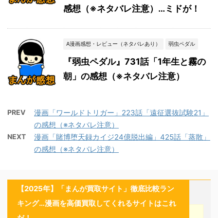
感想（※ネタバレ注意）…ミドが！
A漫画感想・レビュー（ネタバレあり）
弱虫ペダル
『弱虫ペダル』731話「1年生と霧の
朝」の感想（※ネタバレ注意）
PREV
漫画「ワールドトリガー」223話「遠征選抜試験21」
の感想（※ネタバレ注意）
NEXT
漫画「賭博堕天録カイジ24億脱出編」425話「蒸散」
の感想（※ネタバレ注意）
【2025年】「まんが買取サイト」徹底比較ラン
キング…漫画を高価買取してくれるサイトはこれ
だ！