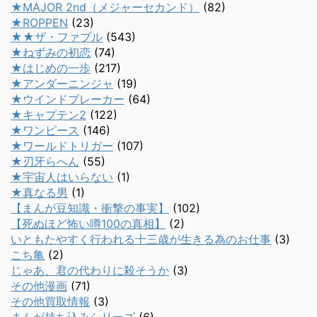
★MAJOR 2nd（メジャーセカンド）
(82)
★ROPPEN
(23)
★★ザ・ファブル
(543)
★ねずみの初恋
(74)
★はじめの一歩
(217)
★アンダーニンジャ
(19)
★ウインドブレーカー
(64)
★キャプテン2
(122)
★ワンピース
(146)
★ワールドトリガー
(107)
★刃牙らへん
(55)
★宇宙人はいらない
(1)
★真なる男
(1)
【まんが豆知識・衝撃の事実】
(102)
【死ぬほど怖い噂100の真相】
(2)
いともたやすく行われる十三歳が生きる為のお仕事
(3)
こち亀
(2)
じゃあ、君の代わりに殺そうか
(3)
その他漫画
(71)
その他買取情報
(3)