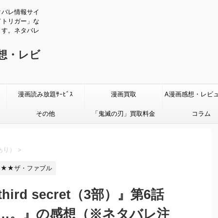
タバレ情報サイ
ドトリガー」な
ます。ネタバレ
感想・レビ
漫画読み放題ｻｰﾋﾞｽ
漫画買取
A漫画感想・レビ
その他
「鬼滅の刃」買取料金
タバレあり
コラム
あり）
>
★★ザ・ファブル
ird secret（3部）』第6話
…。』の感想（※ネタバレ注