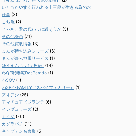
いともたやすく行われる十三歳が生きる為のお
仕事
(3)
こち亀
(2)
じゃあ、君の代わりに殺そうか
(3)
その他漫画
(71)
その他買取情報
(3)
まんが持ち込みシリーズ
(6)
まんが読み放題サービス
(1)
ゆうえんち-バキ外伝-
(14)
わQP我妻涼DesPerado
(1)
わSOV
(1)
わSPY×FAMILY（スパイファミリー）
(1)
アオアシ
(25)
アマチュアビジランテ
(6)
イレギュラーズ
(2)
カイジ
(49)
カグラバチ
(11)
キャプテン名言集
(5)