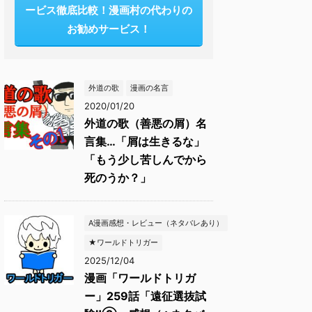
ービス徹底比較！漫画村の代わりの
お勧めサービス！
外道の歌
漫画の名言
2020/01/20
外道の歌（善悪の屑）名
言集…「屑は生きるな」
「もう少し苦しんでから
死のうか？」
A漫画感想・レビュー（ネタバレあり）
★ワールドトリガー
2025/12/04
漫画「ワールドトリガ
ー」259話「遠征選抜試