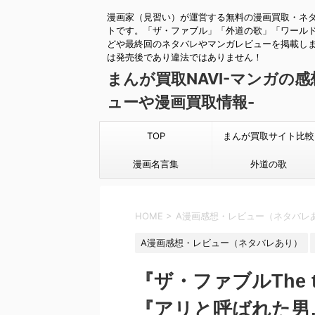
漫画家（見習い）が運営する無料の漫画買取・ネ
トです。「ザ・ファブル」「外道の歌」「ワール
どや最終回のネタバレやマンガレビューを掲載し
は発売後であり違法ではありません！
まんが買取NAVI-マンガの
ューや漫画買取情報-
TOP
まんが買取サイト比較
漫画名言集
外道の歌
HOME
>
A漫画感想・レビュー（ネタバレ
A漫画感想・レビュー（ネタバレあり）
『ザ・ファブルThe th
『アリと呼ばれた男