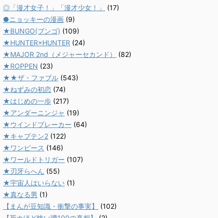
◎「漫才女子！」「漫才少女！」
(17)
●ニョッキーの漫画
(9)
★BUNGO(ブンゴ)
(109)
★HUNTER×HUNTER
(24)
★MAJOR 2nd（メジャーセカンド）
(82)
★ROPPEN
(23)
★★ザ・ファブル
(543)
★ねずみの初恋
(74)
★はじめの一歩
(217)
★アンダーニンジャ
(19)
★ウインドブレーカー
(64)
★キャプテン2
(122)
★ワンピース
(146)
★ワールドトリガー
(107)
★刃牙らへん
(55)
★宇宙人はいらない
(1)
★真なる男
(1)
【まんが豆知識・衝撃の事実】
(102)
【死ぬほど怖い噂100の真相】
(2)