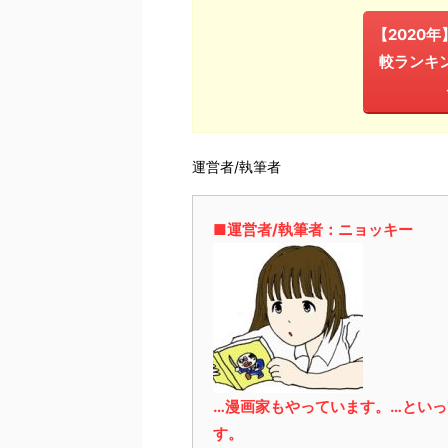
【2020
較ランキ
運営者/執筆者
■運営者/執筆者：ニョッキー
…漫画家もやっています。…とい
す。