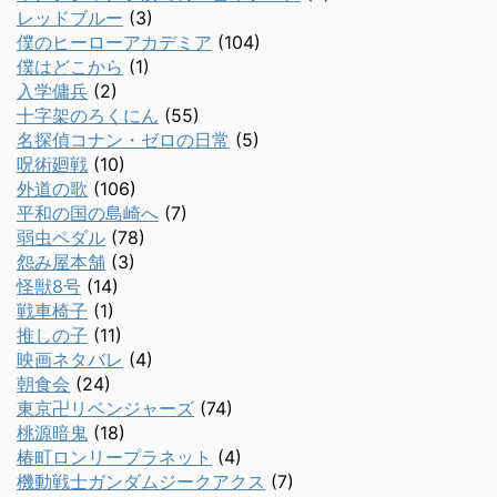
レッドブルー
(3)
僕のヒーローアカデミア
(104)
僕はどこから
(1)
入学傭兵
(2)
十字架のろくにん
(55)
名探偵コナン・ゼロの日常
(5)
呪術廻戦
(10)
外道の歌
(106)
平和の国の島崎へ
(7)
弱虫ペダル
(78)
怨み屋本舗
(3)
怪獣8号
(14)
戦車椅子
(1)
推しの子
(11)
映画ネタバレ
(4)
朝食会
(24)
東京卍リベンジャーズ
(74)
桃源暗鬼
(18)
椿町ロンリープラネット
(4)
機動戦士ガンダムジークアクス
(7)