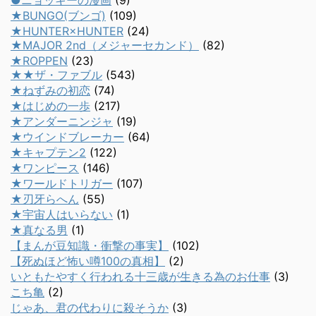
●ニョッキーの漫画
(9)
★BUNGO(ブンゴ)
(109)
★HUNTER×HUNTER
(24)
★MAJOR 2nd（メジャーセカンド）
(82)
★ROPPEN
(23)
★★ザ・ファブル
(543)
★ねずみの初恋
(74)
★はじめの一歩
(217)
★アンダーニンジャ
(19)
★ウインドブレーカー
(64)
★キャプテン2
(122)
★ワンピース
(146)
★ワールドトリガー
(107)
★刃牙らへん
(55)
★宇宙人はいらない
(1)
★真なる男
(1)
【まんが豆知識・衝撃の事実】
(102)
【死ぬほど怖い噂100の真相】
(2)
いともたやすく行われる十三歳が生きる為のお仕事
(3)
こち亀
(2)
じゃあ、君の代わりに殺そうか
(3)