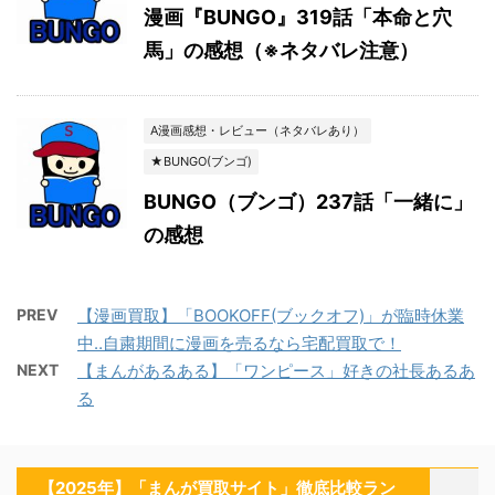
漫画『BUNGO』319話「本命と穴
馬」の感想（※ネタバレ注意）
A漫画感想・レビュー（ネタバレあり）
★BUNGO(ブンゴ)
BUNGO（ブンゴ）237話「一緒に」
の感想
PREV
【漫画買取】「BOOKOFF(ブックオフ)」が臨時休業
中‥自粛期間に漫画を売るなら宅配買取で！
NEXT
【まんがあるある】「ワンピース」好きの社長あるあ
る
【2025年】「まんが買取サイト」徹底比較ラン