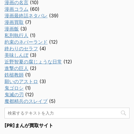
漫画の名言
(10)
漫画コラム
(60)
漫画最終話ネタバレ
(39)
漫画買取
(7)
漫画飯
(3)
私刑執行人
(1)
約束のネバーランド
(12)
終わりのセラフ
(4)
美味しんぼ
(3)
近野智夏の腐じょうな日常
(12)
進撃の巨人
(2)
鉄槌教師
(1)
願いのアストロ
(3)
鬼ゴロシ
(1)
鬼滅の刃
(12)
魔都精兵のスレイブ
(5)
[PR]まんが買取サイト