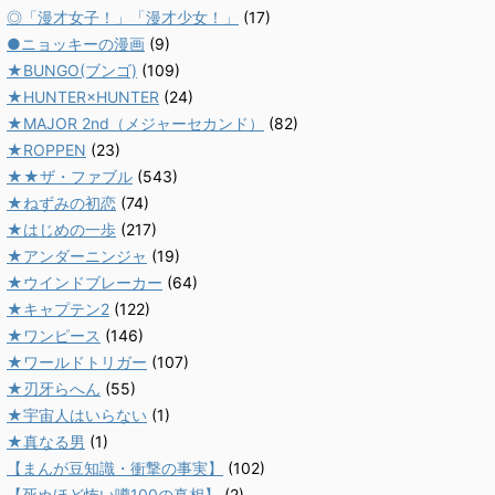
◎「漫才女子！」「漫才少女！」
(17)
●ニョッキーの漫画
(9)
★BUNGO(ブンゴ)
(109)
★HUNTER×HUNTER
(24)
★MAJOR 2nd（メジャーセカンド）
(82)
★ROPPEN
(23)
★★ザ・ファブル
(543)
★ねずみの初恋
(74)
★はじめの一歩
(217)
★アンダーニンジャ
(19)
★ウインドブレーカー
(64)
★キャプテン2
(122)
★ワンピース
(146)
★ワールドトリガー
(107)
★刃牙らへん
(55)
★宇宙人はいらない
(1)
★真なる男
(1)
【まんが豆知識・衝撃の事実】
(102)
【死ぬほど怖い噂100の真相】
(2)