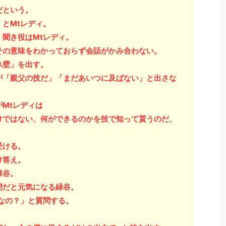
だという。
とMtレディ。
聞き役はMtレディ。
その意味をわかっておらず会話がかみ合わない。
氷壁」を出す。
が「親父の技だ」「まだあいつに及ばない」と出さな
Mtレディは
けではない、何ができるのかを技で知って貰うのだ、
受ける。
け答え。
緑谷。
問だと元気になる緑谷。
なの？」と質問する。