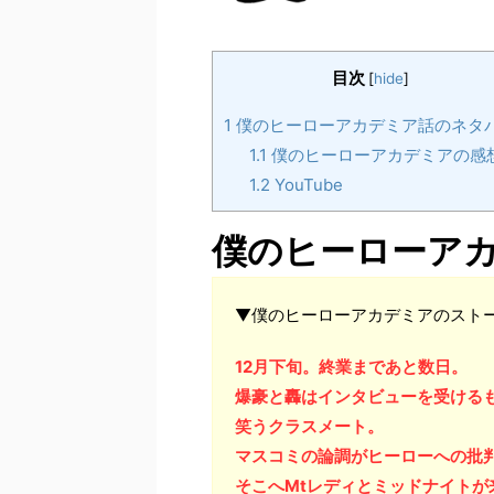
目次
[
hide
]
1
僕のヒーローアカデミア話のネタ
1.1
僕のヒーローアカデミアの感
1.2
YouTube
僕のヒーローア
▼僕のヒーローアカデミアのスト
12月下旬。終業まであと数日。
爆豪と轟はインタビューを受ける
笑うクラスメート。
マスコミの論調がヒーローへの批
そこへMtレディとミッドナイトが