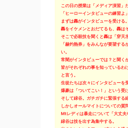
この日の授業は「メディア演習」
「ヒーローインタビューの練習よ」
まずは轟がインタビューを受ける。
轟をイケメンとおだてるも、轟は
そこで必殺技を聞くと轟は「穿天
「赫灼熱券」をみんなが要望する
い。
常闇がインタビューでは？と聞くが
皆がそれぞれの事を知っているわ
と言う。
生徒たちは次々にインタビューを
爆豪は「ついてこい！」という受
そして緑谷。ガチガチに緊張する
しかしオールマイトについての質
Mtレディは暴走について「大丈夫
緑谷は技を出す為集中する。