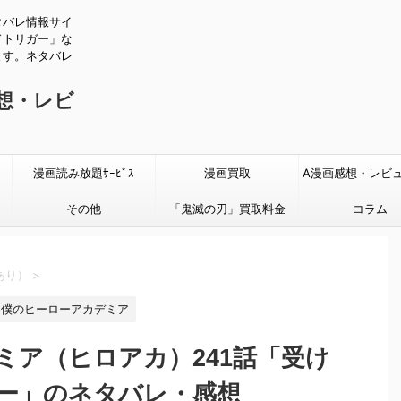
タバレ情報サイ
ドトリガー」な
ます。ネタバレ
感想・レビ
漫画読み放題ｻｰﾋﾞｽ
漫画買取
A漫画感想・レビ
その他
「鬼滅の刃」買取料金
タバレあり
コラム
あり）
>
僕のヒーローアカデミア
ミア（ヒロアカ）241話「受け
ー」のネタバレ・感想