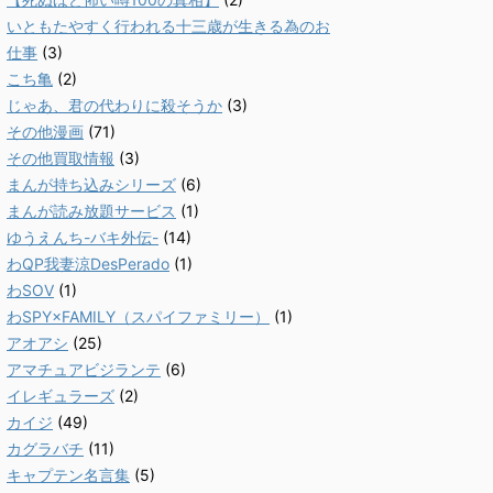
いともたやすく行われる十三歳が生きる為のお
仕事
(3)
こち亀
(2)
じゃあ、君の代わりに殺そうか
(3)
その他漫画
(71)
その他買取情報
(3)
まんが持ち込みシリーズ
(6)
まんが読み放題サービス
(1)
ゆうえんち-バキ外伝-
(14)
わQP我妻涼DesPerado
(1)
わSOV
(1)
わSPY×FAMILY（スパイファミリー）
(1)
アオアシ
(25)
アマチュアビジランテ
(6)
イレギュラーズ
(2)
カイジ
(49)
カグラバチ
(11)
キャプテン名言集
(5)