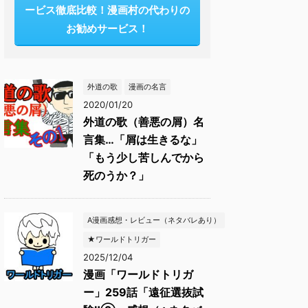
ービス徹底比較！漫画村の代わりの
お勧めサービス！
外道の歌
漫画の名言
2020/01/20
外道の歌（善悪の屑）名
言集…「屑は生きるな」
「もう少し苦しんでから
死のうか？」
A漫画感想・レビュー（ネタバレあり）
★ワールドトリガー
2025/12/04
漫画「ワールドトリガ
ー」259話「遠征選抜試