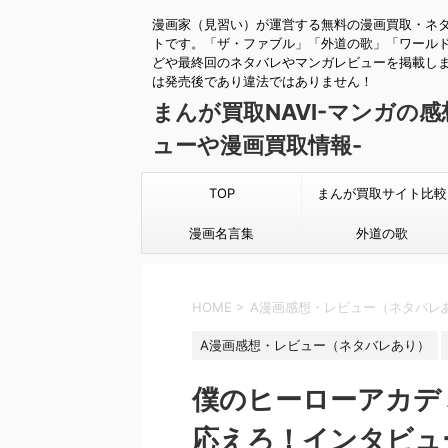
漫画家（見習い）が運営する無料の漫画買取・ネ
トです。「ザ・ファブル」「外道の歌」「ワール
どや最終回のネタバレやマンガレビューを掲載し
は発売後であり違法ではありません！
まんが買取NAVI-マンガの
ューや漫画買取情報-
TOP
まんが買取サイト比較
漫画名言集
外道の歌
HOME
>
A漫画感想・レビュー（ネタバレ
A漫画感想・レビュー（ネタバレあり）
僕のヒーローアカデ
応えろ！インタビュ