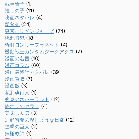
戦車椅子
(1)
推しの子
(11)
映画ネタバレ
(4)
朝食会
(24)
東京卍リベンジャーズ
(74)
桃源暗鬼
(18)
椿町ロンリープラネット
(4)
機動戦士ガンダムジークアクス
(7)
漫画の名言
(10)
漫画コラム
(60)
漫画最終話ネタバレ
(39)
漫画買取
(7)
漫画飯
(3)
私刑執行人
(1)
約束のネバーランド
(12)
終わりのセラフ
(4)
美味しんぼ
(3)
近野智夏の腐じょうな日常
(12)
進撃の巨人
(2)
鉄槌教師
(1)