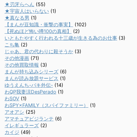
★刃牙らへん
(55)
★宇宙人はいらない
(1)
★真なる男
(1)
【まんが豆知識・衝撃の事実】
(102)
【死ぬほど怖い噂100の真相】
(2)
いともたやすく行われる十三歳が生きる為のお仕事
(3)
こち亀
(2)
じゃあ、君の代わりに殺そうか
(3)
その他漫画
(71)
その他買取情報
(3)
まんが持ち込みシリーズ
(6)
まんが読み放題サービス
(1)
ゆうえんち-バキ外伝-
(14)
わQP我妻涼DesPerado
(1)
わSOV
(1)
わSPY×FAMILY（スパイファミリー）
(1)
アオアシ
(25)
アマチュアビジランテ
(6)
イレギュラーズ
(2)
カイジ
(49)