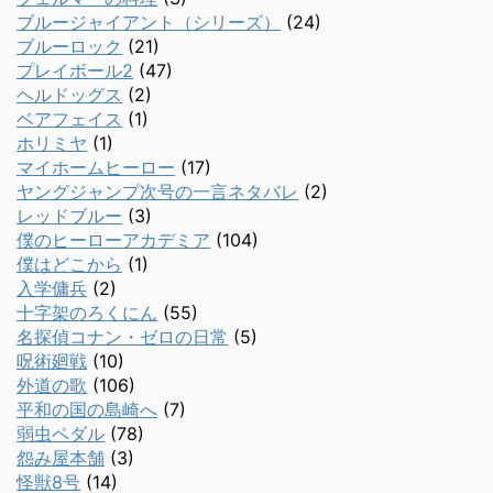
ブルージャイアント（シリーズ）
(24)
ブルーロック
(21)
プレイボール2
(47)
ヘルドッグス
(2)
ベアフェイス
(1)
ホリミヤ
(1)
マイホームヒーロー
(17)
ヤングジャンプ次号の一言ネタバレ
(2)
レッドブルー
(3)
僕のヒーローアカデミア
(104)
僕はどこから
(1)
入学傭兵
(2)
十字架のろくにん
(55)
名探偵コナン・ゼロの日常
(5)
呪術廻戦
(10)
外道の歌
(106)
平和の国の島崎へ
(7)
弱虫ペダル
(78)
怨み屋本舗
(3)
怪獣8号
(14)