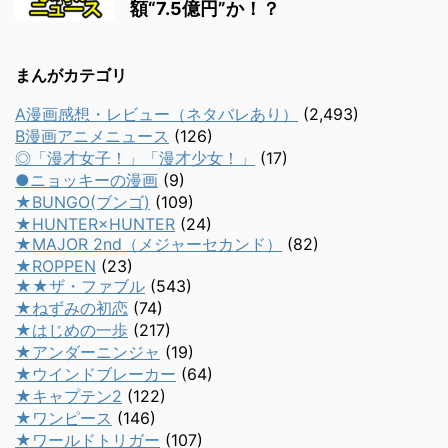
額“7.5億円”か！？
まんがカテゴリ
A漫画感想・レビュー（ネタバレあり）
(2,493)
B漫画アニメニュース
(126)
◎「漫才女子！」「漫才少女！」
(17)
●ニョッキーの漫画
(9)
★BUNGO(ブンゴ)
(109)
★HUNTER×HUNTER
(24)
★MAJOR 2nd（メジャーセカンド）
(82)
★ROPPEN
(23)
★★ザ・ファブル
(543)
★ねずみの初恋
(74)
★はじめの一歩
(217)
★アンダーニンジャ
(19)
★ウインドブレーカー
(64)
★キャプテン2
(122)
★ワンピース
(146)
★ワールドトリガー
(107)