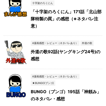
十字架のろくにん
「十字架のろくにん」171話「北山部
隊特製の罠」の感想（※ネタバレ注
意）
A漫画感想・レビュー（ネタバレあり）
外道の歌
外道の歌92話(ヤングキング24号)の
感想
A漫画感想・レビュー（ネタバレあり）
★BUNGO(ブンゴ)
BUNGO（ブンゴ）195話「神頼み」
のネタバレ・感想