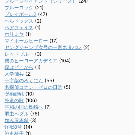
ブルージャイアント（シリーズ）
(24)
ブルーロック
(21)
プレイボール2
(47)
ヘルドッグス
(2)
ベアフェイス
(1)
ホリミヤ
(1)
マイホームヒーロー
(17)
ヤングジャンプ次号の一言ネタバレ
(2)
レッドブルー
(3)
僕のヒーローアカデミア
(104)
僕はどこから
(1)
入学傭兵
(2)
十字架のろくにん
(55)
名探偵コナン・ゼロの日常
(5)
呪術廻戦
(10)
外道の歌
(106)
平和の国の島崎へ
(7)
弱虫ペダル
(78)
怨み屋本舗
(3)
怪獣8号
(14)
戦車椅子
(1)