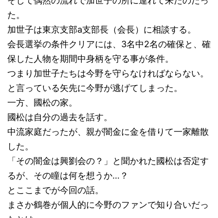
そして偶然の流れで加世子の所に連れて来たのだっ
た。
加世子は東京支部a支部長（会長）に相談する。
会長選挙の条件クリアには、3名中2名の確保と、確
保した人物を期間中身柄を守る事が条件。
つまり加世子たちは今野を守らなければならない。
と言っている矢先に今野が逃げてしまった。
一方、國松の家。
國松は自分の過去を話す。
中流家庭だったが、親が闇金に金を借りて一家離散
した。
「その闇金は興劉会の？」と聞かれた國松は否定す
るが、その瞳は何を想うか…？
とここまでが今回の話。
まさか鶴巻が個人的に今野のファンで知り合いだっ