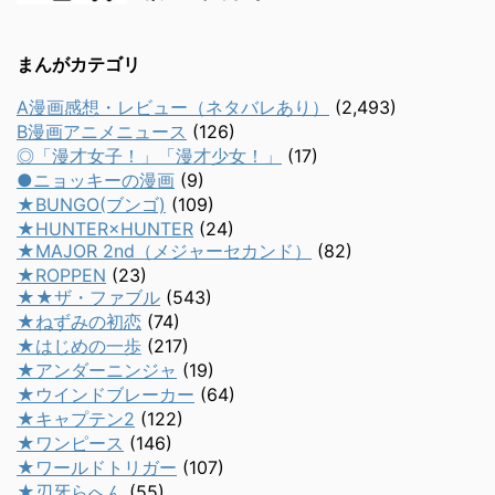
まんがカテゴリ
A漫画感想・レビュー（ネタバレあり）
(2,493)
B漫画アニメニュース
(126)
◎「漫才女子！」「漫才少女！」
(17)
●ニョッキーの漫画
(9)
★BUNGO(ブンゴ)
(109)
★HUNTER×HUNTER
(24)
★MAJOR 2nd（メジャーセカンド）
(82)
★ROPPEN
(23)
★★ザ・ファブル
(543)
★ねずみの初恋
(74)
★はじめの一歩
(217)
★アンダーニンジャ
(19)
★ウインドブレーカー
(64)
★キャプテン2
(122)
★ワンピース
(146)
★ワールドトリガー
(107)
★刃牙らへん
(55)