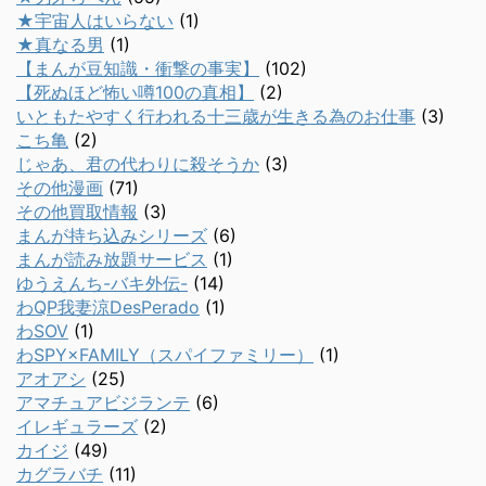
★宇宙人はいらない
(1)
★真なる男
(1)
【まんが豆知識・衝撃の事実】
(102)
【死ぬほど怖い噂100の真相】
(2)
いともたやすく行われる十三歳が生きる為のお仕事
(3)
こち亀
(2)
じゃあ、君の代わりに殺そうか
(3)
その他漫画
(71)
その他買取情報
(3)
まんが持ち込みシリーズ
(6)
まんが読み放題サービス
(1)
ゆうえんち-バキ外伝-
(14)
わQP我妻涼DesPerado
(1)
わSOV
(1)
わSPY×FAMILY（スパイファミリー）
(1)
アオアシ
(25)
アマチュアビジランテ
(6)
イレギュラーズ
(2)
カイジ
(49)
カグラバチ
(11)