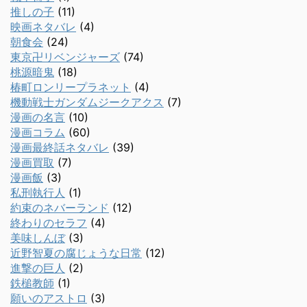
推しの子
(11)
映画ネタバレ
(4)
朝食会
(24)
東京卍リベンジャーズ
(74)
桃源暗鬼
(18)
椿町ロンリープラネット
(4)
機動戦士ガンダムジークアクス
(7)
漫画の名言
(10)
漫画コラム
(60)
漫画最終話ネタバレ
(39)
漫画買取
(7)
漫画飯
(3)
私刑執行人
(1)
約束のネバーランド
(12)
終わりのセラフ
(4)
美味しんぼ
(3)
近野智夏の腐じょうな日常
(12)
進撃の巨人
(2)
鉄槌教師
(1)
願いのアストロ
(3)