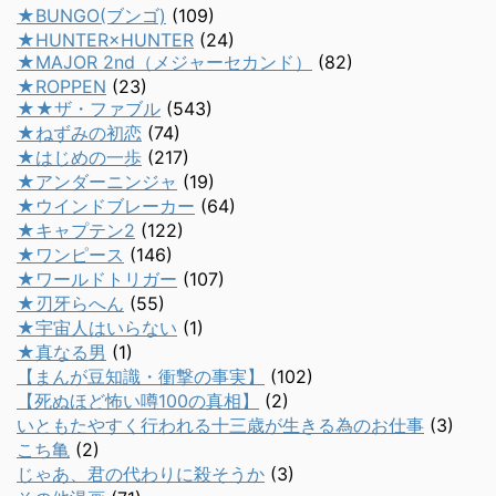
★BUNGO(ブンゴ)
(109)
★HUNTER×HUNTER
(24)
★MAJOR 2nd（メジャーセカンド）
(82)
★ROPPEN
(23)
★★ザ・ファブル
(543)
★ねずみの初恋
(74)
★はじめの一歩
(217)
★アンダーニンジャ
(19)
★ウインドブレーカー
(64)
★キャプテン2
(122)
★ワンピース
(146)
★ワールドトリガー
(107)
★刃牙らへん
(55)
★宇宙人はいらない
(1)
★真なる男
(1)
【まんが豆知識・衝撃の事実】
(102)
【死ぬほど怖い噂100の真相】
(2)
いともたやすく行われる十三歳が生きる為のお仕事
(3)
こち亀
(2)
じゃあ、君の代わりに殺そうか
(3)