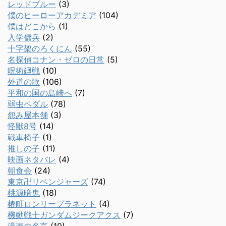
レッドブルー
(3)
僕のヒーローアカデミア
(104)
僕はどこから
(1)
入学傭兵
(2)
十字架のろくにん
(55)
名探偵コナン・ゼロの日常
(5)
呪術廻戦
(10)
外道の歌
(106)
平和の国の島崎へ
(7)
弱虫ペダル
(78)
怨み屋本舗
(3)
怪獣8号
(14)
戦車椅子
(1)
推しの子
(11)
映画ネタバレ
(4)
朝食会
(24)
東京卍リベンジャーズ
(74)
桃源暗鬼
(18)
椿町ロンリープラネット
(4)
機動戦士ガンダムジークアクス
(7)