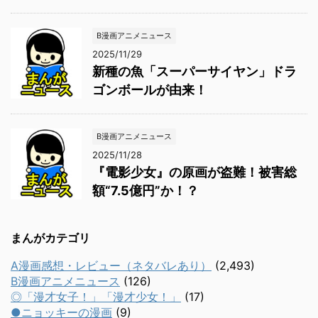
B漫画アニメニュース
2025/11/29
新種の魚「スーパーサイヤン」ドラ
ゴンボールが由来！
B漫画アニメニュース
2025/11/28
『電影少女』の原画が盗難！被害総
額“7.5億円”か！？
まんがカテゴリ
A漫画感想・レビュー（ネタバレあり）
(2,493)
B漫画アニメニュース
(126)
◎「漫才女子！」「漫才少女！」
(17)
●ニョッキーの漫画
(9)