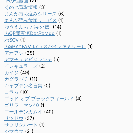
その他漫画
(71)
その他買取情報
(3)
まんが持ち込みシリーズ
(6)
まんが読み放題サービス
(1)
ゆうえんち-バキ外伝-
(14)
わQP我妻涼DesPerado
(1)
わSOV
(1)
わSPY×FAMILY（スパイファミリー）
(1)
アオアシ
(25)
アマチュアビジランテ
(6)
イレギュラーズ
(2)
カイジ
(49)
カグラバチ
(11)
キャプテン名言集
(5)
コラム
(10)
ゴッド オブ ブラックフィールド
(4)
ゴリラーマン40
(1)
ゴールデンカムイ
(40)
サツドウ
(27)
サツリクルート
(1)
シマウマ
(31)