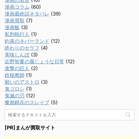
漫画の名言
(10)
漫画コラム
(60)
漫画最終話ネタバレ
(39)
漫画買取
(7)
漫画飯
(3)
私刑執行人
(1)
約束のネバーランド
(12)
終わりのセラフ
(4)
美味しんぼ
(3)
近野智夏の腐じょうな日常
(12)
進撃の巨人
(2)
鉄槌教師
(1)
願いのアストロ
(3)
鬼ゴロシ
(1)
鬼滅の刃
(12)
魔都精兵のスレイブ
(5)
[PR]まんが買取サイト