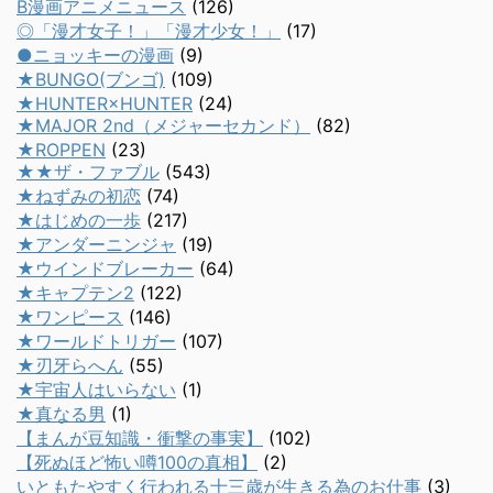
B漫画アニメニュース
(126)
◎「漫才女子！」「漫才少女！」
(17)
●ニョッキーの漫画
(9)
★BUNGO(ブンゴ)
(109)
★HUNTER×HUNTER
(24)
★MAJOR 2nd（メジャーセカンド）
(82)
★ROPPEN
(23)
★★ザ・ファブル
(543)
★ねずみの初恋
(74)
★はじめの一歩
(217)
★アンダーニンジャ
(19)
★ウインドブレーカー
(64)
★キャプテン2
(122)
★ワンピース
(146)
★ワールドトリガー
(107)
★刃牙らへん
(55)
★宇宙人はいらない
(1)
★真なる男
(1)
【まんが豆知識・衝撃の事実】
(102)
【死ぬほど怖い噂100の真相】
(2)
いともたやすく行われる十三歳が生きる為のお仕事
(3)