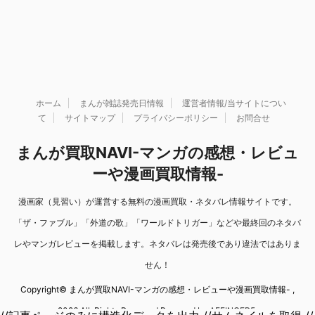
ホーム
まんが雑誌発売日情報
運営者情報/当サイトについ
て
サイトマップ
プライバシーポリシー
お問合せ
まんが買取NAVI-マンガの感想・レビュ
ーや漫画買取情報-
漫画家（見習い）が運営する無料の漫画買取・ネタバレ情報サイトです。
「ザ・ファブル」「外道の歌」「ワールドトリガー」などや最終回のネタバ
レやマンガレビューを掲載します。ネタバレは発売後であり違法ではありま
せん！
Copyright© まんが買取NAVI-マンガの感想・レビューや漫画買取情報- ,
2026 All Rights Reserved Powered by
AFFINGER5
.