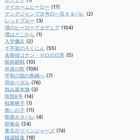
マイホームヒーロー
(17)
ヤングジャンプ次号の一言ネタバレ
(2)
レッドブルー
(3)
僕のヒーローアカデミア
(104)
僕はどこから
(1)
入学傭兵
(2)
十字架のろくにん
(55)
名探偵コナン・ゼロの日常
(5)
呪術廻戦
(10)
外道の歌
(106)
平和の国の島崎へ
(7)
弱虫ペダル
(78)
怨み屋本舗
(3)
怪獣8号
(14)
戦車椅子
(1)
推しの子
(11)
映画ネタバレ
(4)
朝食会
(24)
東京卍リベンジャーズ
(74)
桃源暗鬼
(18)