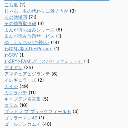
こち亀
(2)
じゃあ、君の代わりに殺そうか
(3)
その他漫画
(71)
その他買取情報
(3)
まんが持ち込みシリーズ
(6)
まんが読み放題サービス
(1)
ゆうえんち-バキ外伝-
(14)
わQP我妻涼DesPerado
(1)
わSOV
(1)
わSPY×FAMILY（スパイファミリー）
(1)
アオアシ
(25)
アマチュアビジランテ
(6)
イレギュラーズ
(2)
カイジ
(49)
カグラバチ
(11)
キャプテン名言集
(5)
コラム
(10)
ゴッド オブ ブラックフィールド
(4)
ゴリラーマン40
(1)
ゴールデンカムイ
(40)