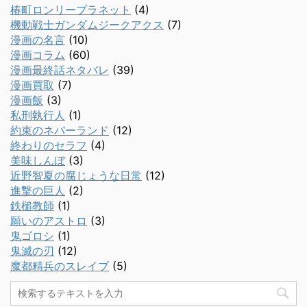
椿町ロンリープラネット
(4)
機動戦士ガンダムジークアクス
(7)
漫画の名言
(10)
漫画コラム
(60)
漫画最終話ネタバレ
(39)
漫画買取
(7)
漫画飯
(3)
私刑執行人
(1)
約束のネバーランド
(12)
終わりのセラフ
(4)
美味しんぼ
(3)
近野智夏の腐じょうな日常
(12)
進撃の巨人
(2)
鉄槌教師
(1)
願いのアストロ
(3)
鬼ゴロシ
(1)
鬼滅の刃
(12)
魔都精兵のスレイブ
(5)