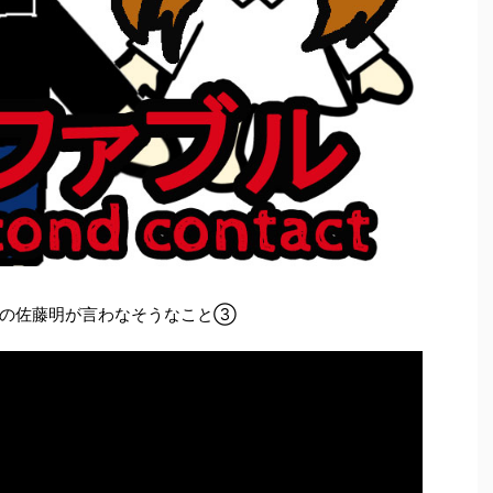
』の佐藤明が言わなそうなこと③