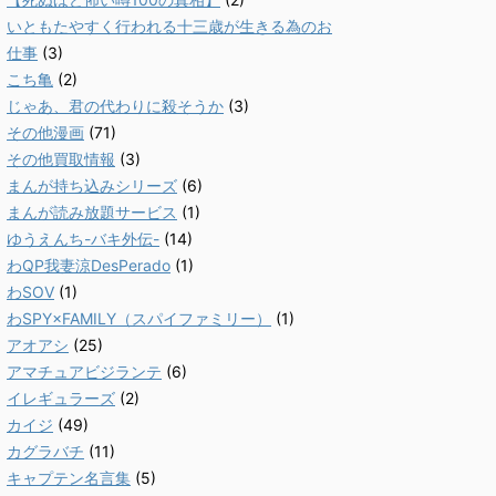
いともたやすく行われる十三歳が生きる為のお
仕事
(3)
こち亀
(2)
じゃあ、君の代わりに殺そうか
(3)
その他漫画
(71)
その他買取情報
(3)
まんが持ち込みシリーズ
(6)
まんが読み放題サービス
(1)
ゆうえんち-バキ外伝-
(14)
わQP我妻涼DesPerado
(1)
わSOV
(1)
わSPY×FAMILY（スパイファミリー）
(1)
アオアシ
(25)
アマチュアビジランテ
(6)
イレギュラーズ
(2)
カイジ
(49)
カグラバチ
(11)
キャプテン名言集
(5)