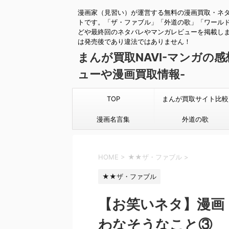
漫画家（見習い）が運営する無料の漫画買取・ネ
トです。「ザ・ファブル」「外道の歌」「ワール
どや最終回のネタバレやマンガレビューを掲載し
は発売後であり違法ではありません！
まんが買取NAVI-マンガの
ューや漫画買取情報-
TOP
まんが買取サイト比較
漫画名言集
外道の歌
HOME
>
★★ザ・ファブル
>
★★ザ・ファブル
【お笑いネタ】漫画
わなそうなこと③