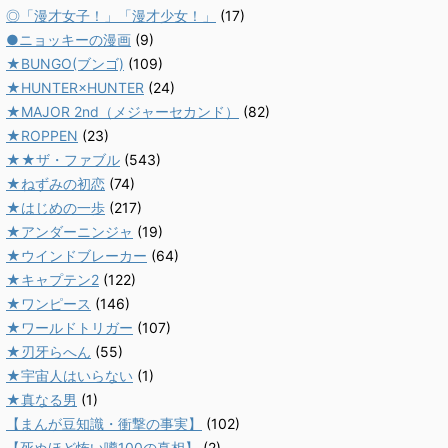
◎「漫才女子！」「漫才少女！」
(17)
●ニョッキーの漫画
(9)
★BUNGO(ブンゴ)
(109)
★HUNTER×HUNTER
(24)
★MAJOR 2nd（メジャーセカンド）
(82)
★ROPPEN
(23)
★★ザ・ファブル
(543)
★ねずみの初恋
(74)
★はじめの一歩
(217)
★アンダーニンジャ
(19)
★ウインドブレーカー
(64)
★キャプテン2
(122)
★ワンピース
(146)
★ワールドトリガー
(107)
★刃牙らへん
(55)
★宇宙人はいらない
(1)
★真なる男
(1)
【まんが豆知識・衝撃の事実】
(102)
【死ぬほど怖い噂100の真相】
(2)