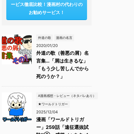
ービス徹底比較！漫画村の代わりの
お勧めサービス！
外道の歌
漫画の名言
2020/01/20
外道の歌（善悪の屑）名
言集…「屑は生きるな」
「もう少し苦しんでから
死のうか？」
A漫画感想・レビュー（ネタバレあり）
★ワールドトリガー
2025/12/04
漫画「ワールドトリガ
ー」259話「遠征選抜試