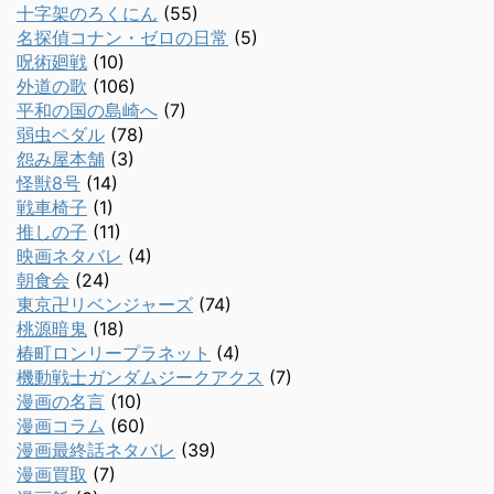
十字架のろくにん
(55)
名探偵コナン・ゼロの日常
(5)
呪術廻戦
(10)
外道の歌
(106)
平和の国の島崎へ
(7)
弱虫ペダル
(78)
怨み屋本舗
(3)
怪獣8号
(14)
戦車椅子
(1)
推しの子
(11)
映画ネタバレ
(4)
朝食会
(24)
東京卍リベンジャーズ
(74)
桃源暗鬼
(18)
椿町ロンリープラネット
(4)
機動戦士ガンダムジークアクス
(7)
漫画の名言
(10)
漫画コラム
(60)
漫画最終話ネタバレ
(39)
漫画買取
(7)