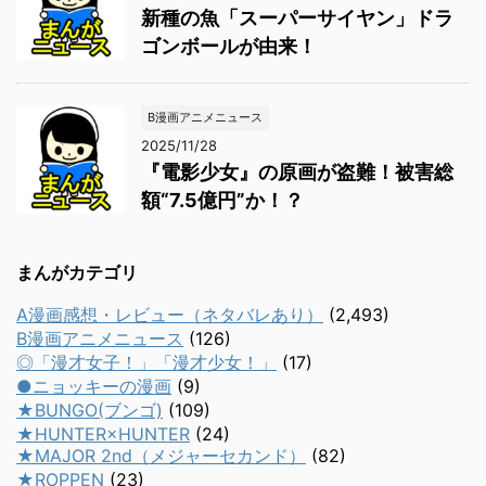
新種の魚「スーパーサイヤン」ドラ
ゴンボールが由来！
B漫画アニメニュース
2025/11/28
『電影少女』の原画が盗難！被害総
額“7.5億円”か！？
まんがカテゴリ
A漫画感想・レビュー（ネタバレあり）
(2,493)
B漫画アニメニュース
(126)
◎「漫才女子！」「漫才少女！」
(17)
●ニョッキーの漫画
(9)
★BUNGO(ブンゴ)
(109)
★HUNTER×HUNTER
(24)
★MAJOR 2nd（メジャーセカンド）
(82)
★ROPPEN
(23)