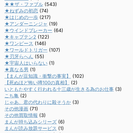
★★ザ・ファブル
(543)
★ねずみの初恋
(74)
★はじめの一歩
(217)
★アンダーニンジャ
(19)
★ウインドブレーカー
(64)
★キャプテン2
(122)
★ワンピース
(146)
★ワールドトリガー
(107)
★刃牙らへん
(55)
★宇宙人はいらない
(1)
★真なる男
(1)
【まんが豆知識・衝撃の事実】
(102)
【死ぬほど怖い噂100の真相】
(2)
いともたやすく行われる十三歳が生きる為のお仕事
(3)
こち亀
(2)
じゃあ、君の代わりに殺そうか
(3)
その他漫画
(71)
その他買取情報
(3)
まんが持ち込みシリーズ
(6)
まんが読み放題サービス
(1)