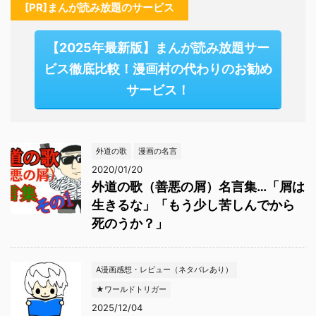
[PR]まんが読み放題のサービス
【2025年最新版】まんが読み放題サー
ビス徹底比較！漫画村の代わりのお勧め
サービス！
外道の歌
漫画の名言
2020/01/20
外道の歌（善悪の屑）名言集…「屑は
生きるな」「もう少し苦しんでから
死のうか？」
A漫画感想・レビュー（ネタバレあり）
★ワールドトリガー
2025/12/04