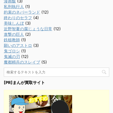
漫画飯
(3)
私刑執行人
(1)
約束のネバーランド
(12)
終わりのセラフ
(4)
美味しんぼ
(3)
近野智夏の腐じょうな日常
(12)
進撃の巨人
(2)
鉄槌教師
(1)
願いのアストロ
(3)
鬼ゴロシ
(1)
鬼滅の刃
(12)
魔都精兵のスレイブ
(5)
[PR]まんが買取サイト