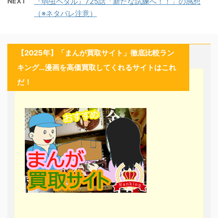
NEXT
『弱虫ペダル』725話「新たな試練へ！！」の感想
（※ネタバレ注意）
【2025年】「まんが買取サイト」徹底比較ラン
キング…漫画を高価買取してくれるサイトはこれ
だ！