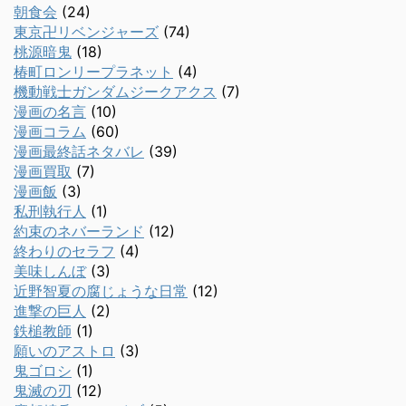
朝食会
(24)
東京卍リベンジャーズ
(74)
桃源暗鬼
(18)
椿町ロンリープラネット
(4)
機動戦士ガンダムジークアクス
(7)
漫画の名言
(10)
漫画コラム
(60)
漫画最終話ネタバレ
(39)
漫画買取
(7)
漫画飯
(3)
私刑執行人
(1)
約束のネバーランド
(12)
終わりのセラフ
(4)
美味しんぼ
(3)
近野智夏の腐じょうな日常
(12)
進撃の巨人
(2)
鉄槌教師
(1)
願いのアストロ
(3)
鬼ゴロシ
(1)
鬼滅の刃
(12)