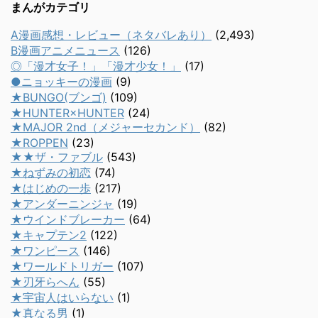
まんがカテゴリ
A漫画感想・レビュー（ネタバレあり）
(2,493)
B漫画アニメニュース
(126)
◎「漫才女子！」「漫才少女！」
(17)
●ニョッキーの漫画
(9)
★BUNGO(ブンゴ)
(109)
★HUNTER×HUNTER
(24)
★MAJOR 2nd（メジャーセカンド）
(82)
★ROPPEN
(23)
★★ザ・ファブル
(543)
★ねずみの初恋
(74)
★はじめの一歩
(217)
★アンダーニンジャ
(19)
★ウインドブレーカー
(64)
★キャプテン2
(122)
★ワンピース
(146)
★ワールドトリガー
(107)
★刃牙らへん
(55)
★宇宙人はいらない
(1)
★真なる男
(1)