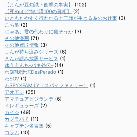
【まんが豆知識・衝撃の事実】
(102)
【死ぬほど怖い噂100の真相】
(2)
いともたやすく行われる十三歳が生きる為のお仕事
(3)
こち亀
(2)
じゃあ、君の代わりに殺そうか
(3)
その他漫画
(71)
その他買取情報
(3)
まんが持ち込みシリーズ
(6)
まんが読み放題サービス
(1)
ゆうえんち-バキ外伝-
(14)
わQP我妻涼DesPerado
(1)
わSOV
(1)
わSPY×FAMILY（スパイファミリー）
(1)
アオアシ
(25)
アマチュアビジランテ
(6)
イレギュラーズ
(2)
カイジ
(49)
カグラバチ
(11)
キャプテン名言集
(5)
コラム
(10)