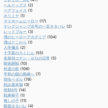
ヘルドッグス
(2)
ベアフェイス
(1)
ホリミヤ
(1)
マイホームヒーロー
(17)
ヤングジャンプ次号の一言ネタバレ
(2)
レッドブルー
(3)
僕のヒーローアカデミア
(104)
僕はどこから
(1)
入学傭兵
(2)
十字架のろくにん
(55)
名探偵コナン・ゼロの日常
(5)
呪術廻戦
(10)
外道の歌
(106)
平和の国の島崎へ
(7)
弱虫ペダル
(78)
怨み屋本舗
(3)
怪獣8号
(14)
戦車椅子
(1)
推しの子
(11)
映画ネタバレ
(4)