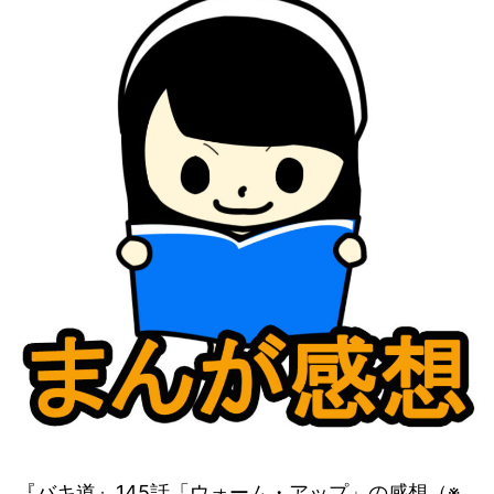
『バキ道』145話「ウォーム・アップ」の感想（※