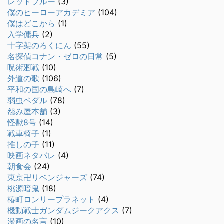
レッドブルー
(3)
僕のヒーローアカデミア
(104)
僕はどこから
(1)
入学傭兵
(2)
十字架のろくにん
(55)
名探偵コナン・ゼロの日常
(5)
呪術廻戦
(10)
外道の歌
(106)
平和の国の島崎へ
(7)
弱虫ペダル
(78)
怨み屋本舗
(3)
怪獣8号
(14)
戦車椅子
(1)
推しの子
(11)
映画ネタバレ
(4)
朝食会
(24)
東京卍リベンジャーズ
(74)
桃源暗鬼
(18)
椿町ロンリープラネット
(4)
機動戦士ガンダムジークアクス
(7)
漫画の名言
(10)