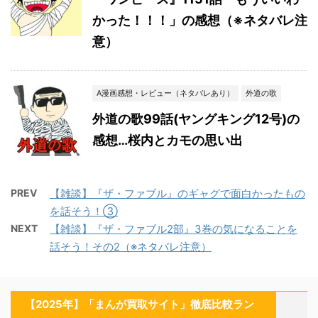
かった！！！」の感想（※ネタバレ注
意）
A漫画感想・レビュー（ネタバレあり）
外道の歌
外道の歌99話(ヤングキング12号)の
感想…桜内とカモの思い出
PREV
【雑談】『ザ・ファブル』のギャグで面白かったもの
を話そう！③
NEXT
【雑談】『ザ・ファブル2部』3巻の気になることを
話そう！その2（※ネタバレ注意）
【2025年】「まんが買取サイト」徹底比較ラン