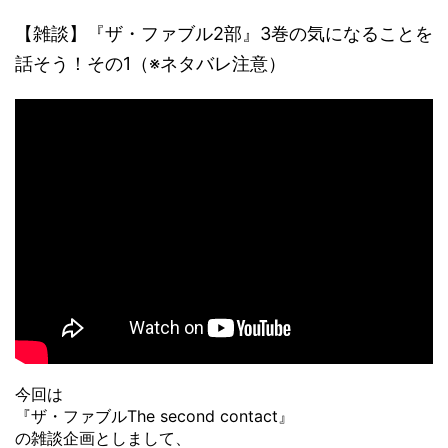
【雑談】『ザ・ファブル2部』3巻の気になることを
話そう！その1（※ネタバレ注意）
今回は
『ザ・ファブルThe second contact』
の雑談企画としまして、