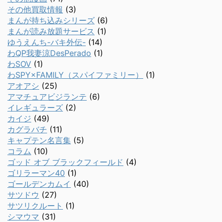
その他買取情報
(3)
まんが持ち込みシリーズ
(6)
まんが読み放題サービス
(1)
ゆうえんち-バキ外伝-
(14)
わQP我妻涼DesPerado
(1)
わSOV
(1)
わSPY×FAMILY（スパイファミリー）
(1)
アオアシ
(25)
アマチュアビジランテ
(6)
イレギュラーズ
(2)
カイジ
(49)
カグラバチ
(11)
キャプテン名言集
(5)
コラム
(10)
ゴッド オブ ブラックフィールド
(4)
ゴリラーマン40
(1)
ゴールデンカムイ
(40)
サツドウ
(27)
サツリクルート
(1)
シマウマ
(31)