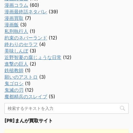
漫画コラム
(60)
漫画最終話ネタバレ
(39)
漫画買取
(7)
漫画飯
(3)
私刑執行人
(1)
約束のネバーランド
(12)
終わりのセラフ
(4)
美味しんぼ
(3)
近野智夏の腐じょうな日常
(12)
進撃の巨人
(2)
鉄槌教師
(1)
願いのアストロ
(3)
鬼ゴロシ
(1)
鬼滅の刃
(12)
魔都精兵のスレイブ
(5)
[PR]まんが買取サイト