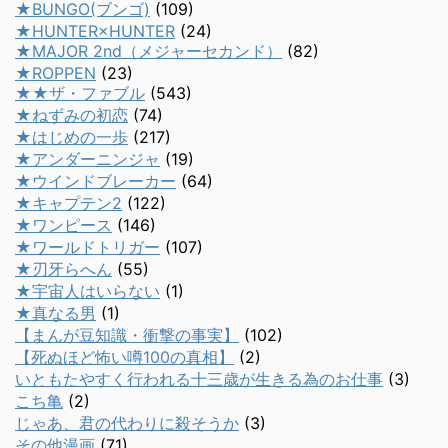
★BUNGO(ブンゴ)
(109)
★HUNTER×HUNTER
(24)
★MAJOR 2nd（メジャーセカンド）
(82)
★ROPPEN
(23)
★★ザ・ファブル
(543)
★ねずみの初恋
(74)
★はじめの一歩
(217)
★アンダーニンジャ
(19)
★ウインドブレーカー
(64)
★キャプテン2
(122)
★ワンピース
(146)
★ワールドトリガー
(107)
★刃牙らへん
(55)
★宇宙人はいらない
(1)
★真なる男
(1)
【まんが豆知識・衝撃の事実】
(102)
【死ぬほど怖い噂100の真相】
(2)
いともたやすく行われる十三歳が生きる為のお仕事
(3)
こち亀
(2)
じゃあ、君の代わりに殺そうか
(3)
その他漫画
(71)