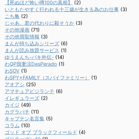
【死ぬほど怖い噂100の真相】
(2)
いともたやすく行われる十三歳が生きる為のお仕事
(3)
こち亀
(2)
じゃあ、君の代わりに殺そうか
(3)
その他漫画
(71)
その他買取情報
(3)
まんが持ち込みシリーズ
(6)
まんが読み放題サービス
(1)
ゆうえんち-バキ外伝-
(14)
わQP我妻涼DesPerado
(1)
わSOV
(1)
わSPY×FAMILY（スパイファミリー）
(1)
アオアシ
(25)
アマチュアビジランテ
(6)
イレギュラーズ
(2)
カイジ
(49)
カグラバチ
(11)
キャプテン名言集
(5)
コラム
(10)
ゴッド オブ ブラックフィールド
(4)