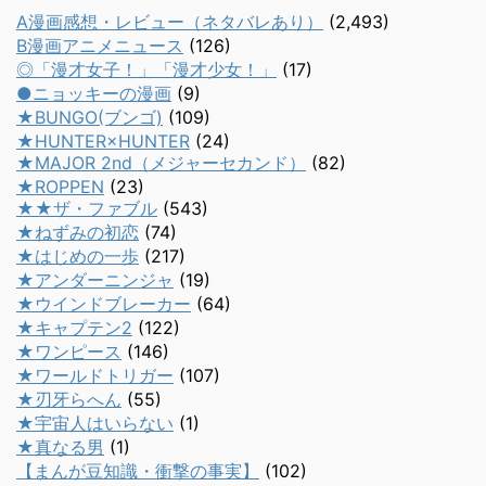
A漫画感想・レビュー（ネタバレあり）
(2,493)
B漫画アニメニュース
(126)
◎「漫才女子！」「漫才少女！」
(17)
●ニョッキーの漫画
(9)
★BUNGO(ブンゴ)
(109)
★HUNTER×HUNTER
(24)
★MAJOR 2nd（メジャーセカンド）
(82)
★ROPPEN
(23)
★★ザ・ファブル
(543)
★ねずみの初恋
(74)
★はじめの一歩
(217)
★アンダーニンジャ
(19)
★ウインドブレーカー
(64)
★キャプテン2
(122)
★ワンピース
(146)
★ワールドトリガー
(107)
★刃牙らへん
(55)
★宇宙人はいらない
(1)
★真なる男
(1)
【まんが豆知識・衝撃の事実】
(102)