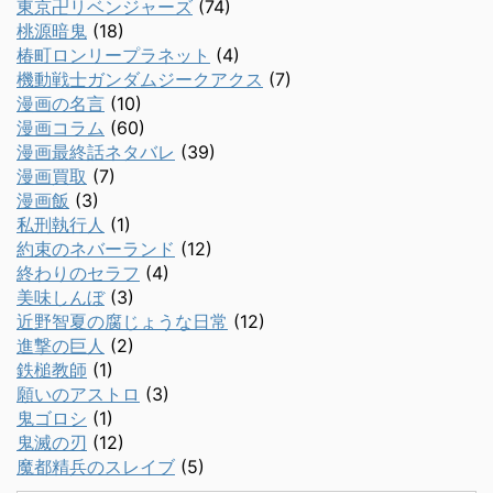
東京卍リベンジャーズ
(74)
桃源暗鬼
(18)
椿町ロンリープラネット
(4)
機動戦士ガンダムジークアクス
(7)
漫画の名言
(10)
漫画コラム
(60)
漫画最終話ネタバレ
(39)
漫画買取
(7)
漫画飯
(3)
私刑執行人
(1)
約束のネバーランド
(12)
終わりのセラフ
(4)
美味しんぼ
(3)
近野智夏の腐じょうな日常
(12)
進撃の巨人
(2)
鉄槌教師
(1)
願いのアストロ
(3)
鬼ゴロシ
(1)
鬼滅の刃
(12)
魔都精兵のスレイブ
(5)