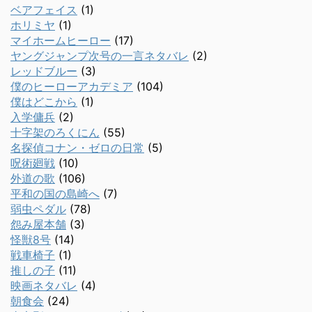
ベアフェイス
(1)
ホリミヤ
(1)
マイホームヒーロー
(17)
ヤングジャンプ次号の一言ネタバレ
(2)
レッドブルー
(3)
僕のヒーローアカデミア
(104)
僕はどこから
(1)
入学傭兵
(2)
十字架のろくにん
(55)
名探偵コナン・ゼロの日常
(5)
呪術廻戦
(10)
外道の歌
(106)
平和の国の島崎へ
(7)
弱虫ペダル
(78)
怨み屋本舗
(3)
怪獣8号
(14)
戦車椅子
(1)
推しの子
(11)
映画ネタバレ
(4)
朝食会
(24)