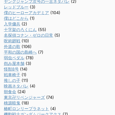
ヤングジャンプ次号の一言ネタバレ
(2)
レッドブルー
(3)
僕のヒーローアカデミア
(104)
僕はどこから
(1)
入学傭兵
(2)
十字架のろくにん
(55)
名探偵コナン・ゼロの日常
(5)
呪術廻戦
(10)
外道の歌
(106)
平和の国の島崎へ
(7)
弱虫ペダル
(78)
怨み屋本舗
(3)
怪獣8号
(14)
戦車椅子
(1)
推しの子
(11)
映画ネタバレ
(4)
朝食会
(24)
東京卍リベンジャーズ
(74)
桃源暗鬼
(18)
椿町ロンリープラネット
(4)
機動戦士ガンダムジークアクス
(7)