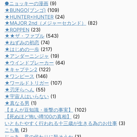
●ニョッキーの漫画
(9)
★BUNGO(ブンゴ)
(109)
★HUNTER×HUNTER
(24)
★MAJOR 2nd（メジャーセカンド）
(82)
★ROPPEN
(23)
★★ザ・ファブル
(543)
★ねずみの初恋
(74)
★はじめの一歩
(217)
★アンダーニンジャ
(19)
★ウインドブレーカー
(64)
★キャプテン2
(122)
★ワンピース
(146)
★ワールドトリガー
(107)
★刃牙らへん
(55)
★宇宙人はいらない
(1)
★真なる男
(1)
【まんが豆知識・衝撃の事実】
(102)
【死ぬほど怖い噂100の真相】
(2)
いともたやすく行われる十三歳が生きる為のお仕事
(3)
こち亀
(2)
じゃあ、君の代わりに殺そうか
(3)