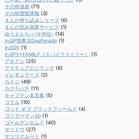
その他漫画
(71)
その他買取情報
(3)
まんが持ち込みシリーズ
(6)
まんが読み放題サービス
(1)
ゆうえんち-バキ外伝-
(14)
わQP我妻涼DesPerado
(1)
わSOV
(1)
わSPY×FAMILY（スパイファミリー）
(1)
アオアシ
(25)
アマチュアビジランテ
(6)
イレギュラーズ
(2)
カイジ
(49)
カグラバチ
(11)
キャプテン名言集
(5)
コラム
(10)
ゴッド オブ ブラックフィールド
(4)
ゴリラーマン40
(1)
ゴールデンカムイ
(40)
サツドウ
(27)
サツリクルート
(1)