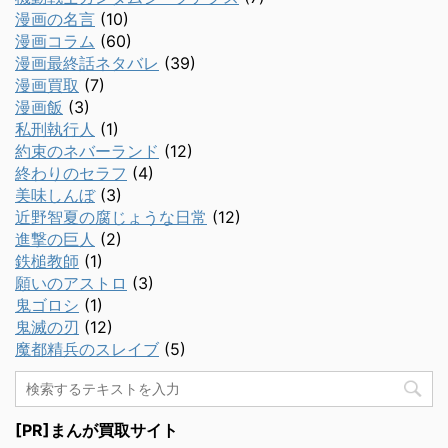
漫画の名言
(10)
漫画コラム
(60)
漫画最終話ネタバレ
(39)
漫画買取
(7)
漫画飯
(3)
私刑執行人
(1)
約束のネバーランド
(12)
終わりのセラフ
(4)
美味しんぼ
(3)
近野智夏の腐じょうな日常
(12)
進撃の巨人
(2)
鉄槌教師
(1)
願いのアストロ
(3)
鬼ゴロシ
(1)
鬼滅の刃
(12)
魔都精兵のスレイブ
(5)
[PR]まんが買取サイト