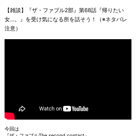
【雑談】『ザ・ファブル2部』第68話『帰りたい
女…。』を受け気になる所を話そう！（※ネタバレ
注意）
今回は
『ザ・ファブルThe second contact』