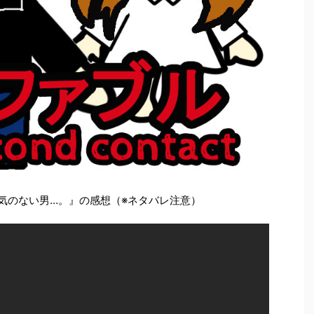
悪気のない男…。』の感想（※ネタバレ注意）