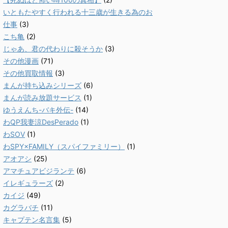
いともたやすく行われる十三歳が生きる為のお
仕事
(3)
こち亀
(2)
じゃあ、君の代わりに殺そうか
(3)
その他漫画
(71)
その他買取情報
(3)
まんが持ち込みシリーズ
(6)
まんが読み放題サービス
(1)
ゆうえんち-バキ外伝-
(14)
わQP我妻涼DesPerado
(1)
わSOV
(1)
わSPY×FAMILY（スパイファミリー）
(1)
アオアシ
(25)
アマチュアビジランテ
(6)
イレギュラーズ
(2)
カイジ
(49)
カグラバチ
(11)
キャプテン名言集
(5)