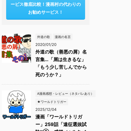
ービス徹底比較！漫画村の代わりの
お勧めサービス！
外道の歌
漫画の名言
2020/01/20
外道の歌（善悪の屑）名
言集…「屑は生きるな」
「もう少し苦しんでから
死のうか？」
A漫画感想・レビュー（ネタバレあり）
★ワールドトリガー
2025/12/04
漫画「ワールドトリガ
ー」259話「遠征選抜試