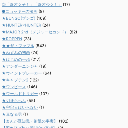
◎「漫才女子！」「漫才少女！」
(17)
●ニョッキーの漫画
(9)
★BUNGO(ブンゴ)
(109)
★HUNTER×HUNTER
(24)
★MAJOR 2nd（メジャーセカンド）
(82)
★ROPPEN
(23)
★★ザ・ファブル
(543)
★ねずみの初恋
(74)
★はじめの一歩
(217)
★アンダーニンジャ
(19)
★ウインドブレーカー
(64)
★キャプテン2
(122)
★ワンピース
(146)
★ワールドトリガー
(107)
★刃牙らへん
(55)
★宇宙人はいらない
(1)
★真なる男
(1)
【まんが豆知識・衝撃の事実】
(102)
【死ぬほど怖い噂100の真相】
(2)