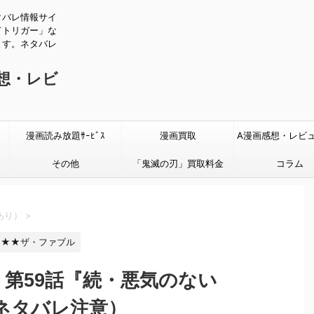
タバレ情報サイ
ドトリガー」な
ます。ネタバレ
感想・レビ
漫画読み放題ｻｰﾋﾞｽ
漫画買取
A漫画感想・レビ
その他
「鬼滅の刃」買取料金
タバレあり
コラム
あり）
>
★★ザ・ファブル
』第59話『続・悪気のない
ネタバレ注意）