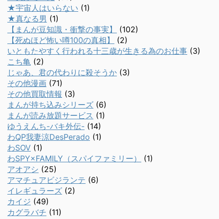
★宇宙人はいらない
(1)
★真なる男
(1)
【まんが豆知識・衝撃の事実】
(102)
【死ぬほど怖い噂100の真相】
(2)
いともたやすく行われる十三歳が生きる為のお仕事
(3)
こち亀
(2)
じゃあ、君の代わりに殺そうか
(3)
その他漫画
(71)
その他買取情報
(3)
まんが持ち込みシリーズ
(6)
まんが読み放題サービス
(1)
ゆうえんち-バキ外伝-
(14)
わQP我妻涼DesPerado
(1)
わSOV
(1)
わSPY×FAMILY（スパイファミリー）
(1)
アオアシ
(25)
アマチュアビジランテ
(6)
イレギュラーズ
(2)
カイジ
(49)
カグラバチ
(11)