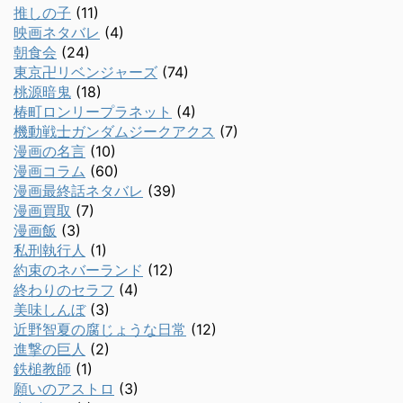
推しの子
(11)
映画ネタバレ
(4)
朝食会
(24)
東京卍リベンジャーズ
(74)
桃源暗鬼
(18)
椿町ロンリープラネット
(4)
機動戦士ガンダムジークアクス
(7)
漫画の名言
(10)
漫画コラム
(60)
漫画最終話ネタバレ
(39)
漫画買取
(7)
漫画飯
(3)
私刑執行人
(1)
約束のネバーランド
(12)
終わりのセラフ
(4)
美味しんぼ
(3)
近野智夏の腐じょうな日常
(12)
進撃の巨人
(2)
鉄槌教師
(1)
願いのアストロ
(3)