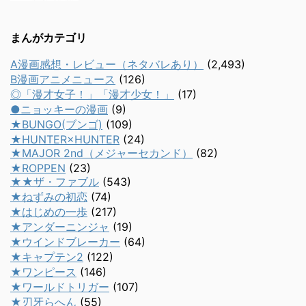
まんがカテゴリ
A漫画感想・レビュー（ネタバレあり）
(2,493)
B漫画アニメニュース
(126)
◎「漫才女子！」「漫才少女！」
(17)
●ニョッキーの漫画
(9)
★BUNGO(ブンゴ)
(109)
★HUNTER×HUNTER
(24)
★MAJOR 2nd（メジャーセカンド）
(82)
★ROPPEN
(23)
★★ザ・ファブル
(543)
★ねずみの初恋
(74)
★はじめの一歩
(217)
★アンダーニンジャ
(19)
★ウインドブレーカー
(64)
★キャプテン2
(122)
★ワンピース
(146)
★ワールドトリガー
(107)
★刃牙らへん
(55)