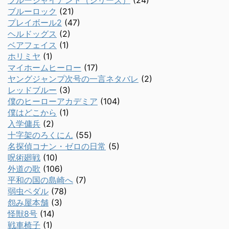
ブルージャイアント（シリーズ）
(24)
ブルーロック
(21)
プレイボール2
(47)
ヘルドッグス
(2)
ベアフェイス
(1)
ホリミヤ
(1)
マイホームヒーロー
(17)
ヤングジャンプ次号の一言ネタバレ
(2)
レッドブルー
(3)
僕のヒーローアカデミア
(104)
僕はどこから
(1)
入学傭兵
(2)
十字架のろくにん
(55)
名探偵コナン・ゼロの日常
(5)
呪術廻戦
(10)
外道の歌
(106)
平和の国の島崎へ
(7)
弱虫ペダル
(78)
怨み屋本舗
(3)
怪獣8号
(14)
戦車椅子
(1)