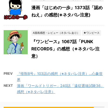
漫画「はじめの一歩」1373話「認め
ねえ」の感想(※ネタバレ注意)
A漫画感想・レビュー（ネタバレあり）
★ワンピース
『ワンピース』1067話「PUNK
RECORDS」の感想（※ネタバレ注
意）
PREV
『怪獣8号』103話の感想（※ネタバレ注意）…心象世
界
NEXT
漫画「ワールドトリガー」240話「遠征選抜試験36」
感想（※ネタバレ注意）