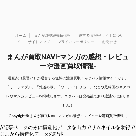
ホーム
まんが雑誌発売日情報
運営者情報/当サイトについ
て
サイトマップ
プライバシーポリシー
お問合せ
まんが買取NAVI-マンガの感想・レビュ
ーや漫画買取情報-
漫画家（見習い）が運営する無料の漫画買取・ネタバレ情報サイトです。
「ザ・ファブル」「外道の歌」「ワールドトリガー」などや最終回のネタバ
レやマンガレビューを掲載します。ネタバレは発売後であり違法ではありま
せん！
Copyright© まんが買取NAVI-マンガの感想・レビューや漫画買取情報- ,
2026 All Rights Reserved Powered by
AFFINGER5
.
//記事ページのみに構造化データを出力 //サムネイルを取得 //
ここから構造化データの記述