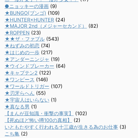
●ニョッキーの漫画
(9)
★BUNGO(ブンゴ)
(109)
★HUNTER×HUNTER
(24)
★MAJOR 2nd（メジャーセカンド）
(82)
★ROPPEN
(23)
★★ザ・ファブル
(543)
★ねずみの初恋
(74)
★はじめの一歩
(217)
★アンダーニンジャ
(19)
★ウインドブレーカー
(64)
★キャプテン2
(122)
★ワンピース
(146)
★ワールドトリガー
(107)
★刃牙らへん
(55)
★宇宙人はいらない
(1)
★真なる男
(1)
【まんが豆知識・衝撃の事実】
(102)
【死ぬほど怖い噂100の真相】
(2)
いともたやすく行われる十三歳が生きる為のお仕事
(3)
こち亀
(2)