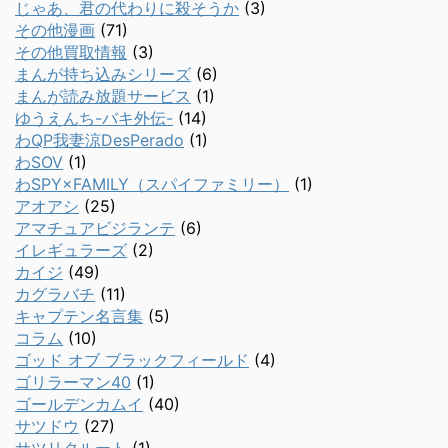
じゃあ、君の代わりに殺そうか
(3)
その他漫画
(71)
その他買取情報
(3)
まんが持ち込みシリーズ
(6)
まんが読み放題サービス
(1)
ゆうえんち-バキ外伝-
(14)
わQP我妻涼DesPerado
(1)
わSOV
(1)
わSPY×FAMILY（スパイファミリー）
(1)
アオアシ
(25)
アマチュアビジランテ
(6)
イレギュラーズ
(2)
カイジ
(49)
カグラバチ
(11)
キャプテン名言集
(5)
コラム
(10)
ゴッド オブ ブラックフィールド
(4)
ゴリラーマン40
(1)
ゴールデンカムイ
(40)
サツドウ
(27)