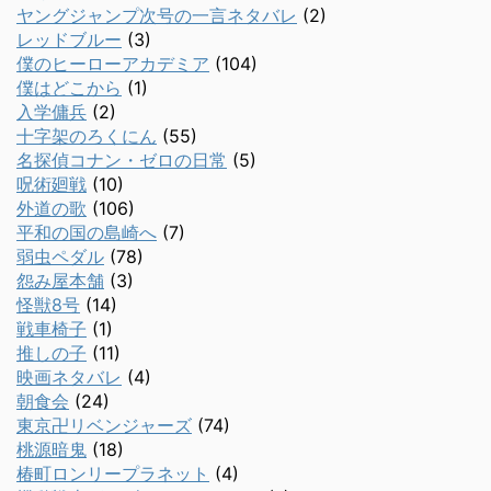
ヤングジャンプ次号の一言ネタバレ
(2)
レッドブルー
(3)
僕のヒーローアカデミア
(104)
僕はどこから
(1)
入学傭兵
(2)
十字架のろくにん
(55)
名探偵コナン・ゼロの日常
(5)
呪術廻戦
(10)
外道の歌
(106)
平和の国の島崎へ
(7)
弱虫ペダル
(78)
怨み屋本舗
(3)
怪獣8号
(14)
戦車椅子
(1)
推しの子
(11)
映画ネタバレ
(4)
朝食会
(24)
東京卍リベンジャーズ
(74)
桃源暗鬼
(18)
椿町ロンリープラネット
(4)