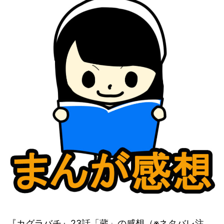
『カグラバチ』23話「蔵」の感想（※ネタバレ注