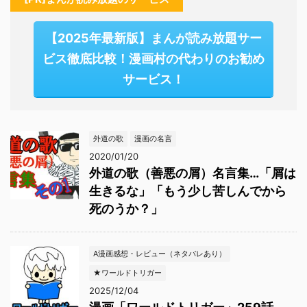
【2025年最新版】まんが読み放題サー
ビス徹底比較！漫画村の代わりのお勧め
サービス！
外道の歌
漫画の名言
2020/01/20
外道の歌（善悪の屑）名言集…「屑は
生きるな」「もう少し苦しんでから
死のうか？」
A漫画感想・レビュー（ネタバレあり）
★ワールドトリガー
2025/12/04