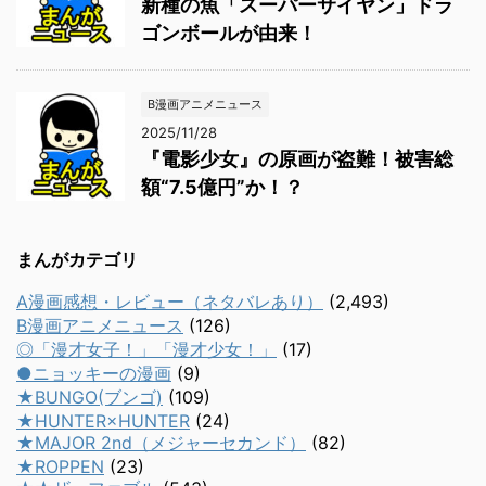
新種の魚「スーパーサイヤン」ドラ
ゴンボールが由来！
B漫画アニメニュース
2025/11/28
『電影少女』の原画が盗難！被害総
額“7.5億円”か！？
まんがカテゴリ
A漫画感想・レビュー（ネタバレあり）
(2,493)
B漫画アニメニュース
(126)
◎「漫才女子！」「漫才少女！」
(17)
●ニョッキーの漫画
(9)
★BUNGO(ブンゴ)
(109)
★HUNTER×HUNTER
(24)
★MAJOR 2nd（メジャーセカンド）
(82)
★ROPPEN
(23)