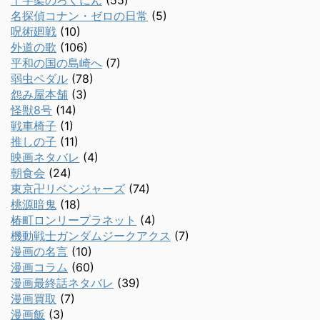
十字架のろくにん
(55)
名探偵コナン・ゼロの日常
(5)
呪術廻戦
(10)
外道の歌
(106)
平和の国の島崎へ
(7)
弱虫ペダル
(78)
怨み屋本舗
(3)
怪獣8号
(14)
戦車椅子
(1)
推しの子
(11)
映画ネタバレ
(4)
朝食会
(24)
東京卍リベンジャーズ
(74)
桃源暗鬼
(18)
椿町ロンリープラネット
(4)
機動戦士ガンダムジークアクス
(7)
漫画の名言
(10)
漫画コラム
(60)
漫画最終話ネタバレ
(39)
漫画買取
(7)
漫画飯
(3)