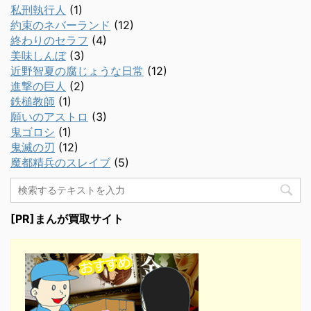
私刑執行人
(1)
約束のネバーランド
(12)
終わりのセラフ
(4)
美味しんぼ
(3)
近野智夏の腐じょうな日常
(12)
進撃の巨人
(2)
鉄槌教師
(1)
願いのアストロ
(3)
鬼ゴロシ
(1)
鬼滅の刃
(12)
魔都精兵のスレイブ
(5)
[PR]まんが買取サイト