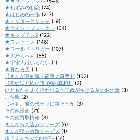
★★ザ・ファブル
(543)
★ねずみの初恋
(74)
★はじめの一歩
(217)
★アンダーニンジャ
(19)
★ウインドブレーカー
(64)
★キャプテン2
(122)
★ワンピース
(146)
★ワールドトリガー
(107)
★刃牙らへん
(55)
★宇宙人はいらない
(1)
★真なる男
(1)
【まんが豆知識・衝撃の事実】
(102)
【死ぬほど怖い噂100の真相】
(2)
いともたやすく行われる十三歳が生きる為のお仕事
(3)
こち亀
(2)
じゃあ、君の代わりに殺そうか
(3)
その他漫画
(71)
その他買取情報
(3)
まんが持ち込みシリーズ
(6)
まんが読み放題サービス
(1)
ゆうえんち-バキ外伝-
(14)