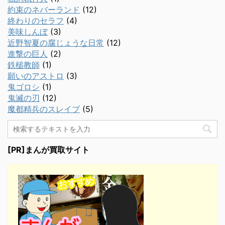
約束のネバーランド
(12)
終わりのセラフ
(4)
美味しんぼ
(3)
近野智夏の腐じょうな日常
(12)
進撃の巨人
(2)
鉄槌教師
(1)
願いのアストロ
(3)
鬼ゴロシ
(1)
鬼滅の刃
(12)
魔都精兵のスレイブ
(5)
[PR]まんが買取サイト