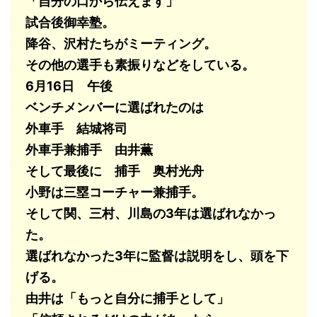
「自分の口から伝えます」
試合後御幸塾。
降谷、沢村たちがミーティング。
その他の選手も素振りなどをしている。
6月16日 午後
ベンチメンバーに選ばれたのは
外車手 結城将司
外車手兼捕手 由井薫
そして最後に 捕手 奥村光舟
小野は三塁コーチャー兼捕手。
そして関、三村、川島の3年は選ばれなかっ
た。
選ばれなかった3年に監督は説明をし、頭を下
げる。
由井は「もっと自分に捕手として」