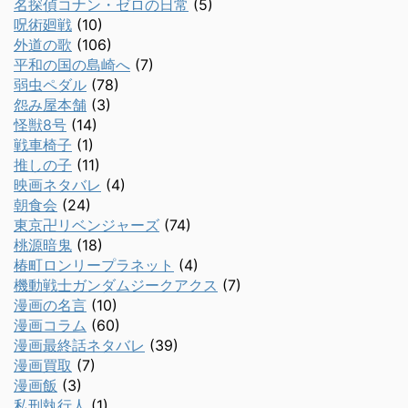
名探偵コナン・ゼロの日常
(5)
呪術廻戦
(10)
外道の歌
(106)
平和の国の島崎へ
(7)
弱虫ペダル
(78)
怨み屋本舗
(3)
怪獣8号
(14)
戦車椅子
(1)
推しの子
(11)
映画ネタバレ
(4)
朝食会
(24)
東京卍リベンジャーズ
(74)
桃源暗鬼
(18)
椿町ロンリープラネット
(4)
機動戦士ガンダムジークアクス
(7)
漫画の名言
(10)
漫画コラム
(60)
漫画最終話ネタバレ
(39)
漫画買取
(7)
漫画飯
(3)
私刑執行人
(1)