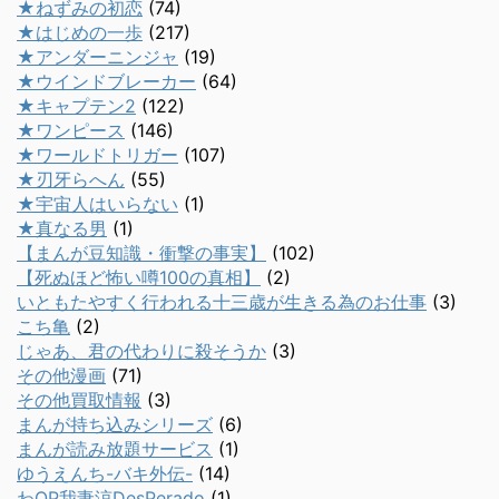
★ねずみの初恋
(74)
★はじめの一歩
(217)
★アンダーニンジャ
(19)
★ウインドブレーカー
(64)
★キャプテン2
(122)
★ワンピース
(146)
★ワールドトリガー
(107)
★刃牙らへん
(55)
★宇宙人はいらない
(1)
★真なる男
(1)
【まんが豆知識・衝撃の事実】
(102)
【死ぬほど怖い噂100の真相】
(2)
いともたやすく行われる十三歳が生きる為のお仕事
(3)
こち亀
(2)
じゃあ、君の代わりに殺そうか
(3)
その他漫画
(71)
その他買取情報
(3)
まんが持ち込みシリーズ
(6)
まんが読み放題サービス
(1)
ゆうえんち-バキ外伝-
(14)
わQP我妻涼DesPerado
(1)