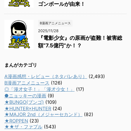
ゴンボールが由来！
B漫画アニメニュース
2025/11/28
『電影少女』の原画が盗難！被害総
額“7.5億円”か！？
まんがカテゴリ
A漫画感想・レビュー（ネタバレあり）
(2,493)
B漫画アニメニュース
(126)
◎「漫才女子！」「漫才少女！」
(17)
●ニョッキーの漫画
(9)
★BUNGO(ブンゴ)
(109)
★HUNTER×HUNTER
(24)
★MAJOR 2nd（メジャーセカンド）
(82)
★ROPPEN
(23)
★★ザ・ファブル
(543)