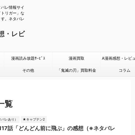
タバレ情報サイ
ドトリガー」な
ます。ネタバレ
感想・レビ
漫画読み放題ｻｰﾋﾞｽ
漫画買取
A漫画感想・レビ
その他
「鬼滅の刃」買取料金
タバレあり
コラム
一覧
タバレあり）
★キャプテン2
117話「どんどん前に飛ぶ」の感想（※ネタバレ