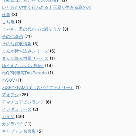
いともたやすく行われる十三歳が生きる為のお
仕事
(3)
こち亀
(2)
じゃあ、君の代わりに殺そうか
(3)
その他漫画
(71)
その他買取情報
(3)
まんが持ち込みシリーズ
(6)
まんが読み放題サービス
(1)
ゆうえんち-バキ外伝-
(14)
わQP我妻涼DesPerado
(1)
わSOV
(1)
わSPY×FAMILY（スパイファミリー）
(1)
アオアシ
(25)
アマチュアビジランテ
(6)
イレギュラーズ
(2)
カイジ
(49)
カグラバチ
(11)
キャプテン名言集
(5)