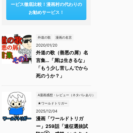
ービス徹底比較！漫画村の代わりの
お勧めサービス！
外道の歌
漫画の名言
2020/01/20
外道の歌（善悪の屑）名
言集…「屑は生きるな」
「もう少し苦しんでから
死のうか？」
A漫画感想・レビュー（ネタバレあり）
★ワールドトリガー
2025/12/04
漫画「ワールドトリガ
ー」259話「遠征選抜試