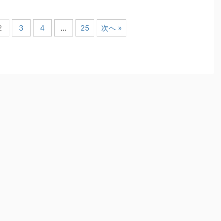
2
3
4
…
25
次へ »