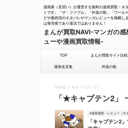
漫画家（見習い）が運営する無料の漫画買取・ネ
トです。「ザ・ファブル」「外道の歌」「ワール
どや最終回のネタバレやマンガレビューを掲載し
は発売後であり違法ではありません！
まんが買取NAVI-マンガの
ューや漫画買取情報-
TOP
まんが買取サイト比較
漫画名言集
外道の歌
HOME
>
★キャプテン2
>
「★キャプテン2」 
A漫画感想・レビュー（ネ
「キャプテン2」