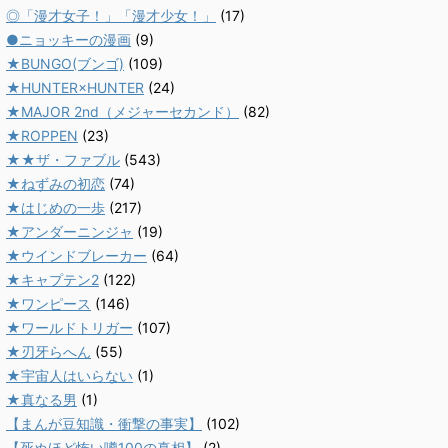
◎「漫才女子！」「漫才少女！」
(17)
●ニョッキーの漫画
(9)
★BUNGO(ブンゴ)
(109)
★HUNTER×HUNTER
(24)
★MAJOR 2nd（メジャーセカンド）
(82)
★ROPPEN
(23)
★★ザ・ファブル
(543)
★ねずみの初恋
(74)
★はじめの一歩
(217)
★アンダーニンジャ
(19)
★ウインドブレーカー
(64)
★キャプテン2
(122)
★ワンピース
(146)
★ワールドトリガー
(107)
★刃牙らへん
(55)
★宇宙人はいらない
(1)
★真なる男
(1)
【まんが豆知識・衝撃の事実】
(102)
【死ぬほど怖い噂100の真相】
(2)