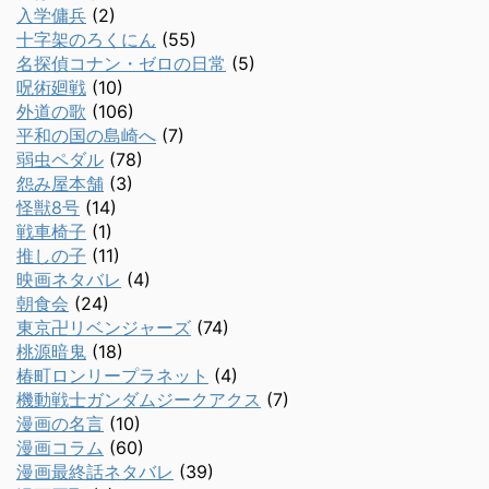
入学傭兵
(2)
十字架のろくにん
(55)
名探偵コナン・ゼロの日常
(5)
呪術廻戦
(10)
外道の歌
(106)
平和の国の島崎へ
(7)
弱虫ペダル
(78)
怨み屋本舗
(3)
怪獣8号
(14)
戦車椅子
(1)
推しの子
(11)
映画ネタバレ
(4)
朝食会
(24)
東京卍リベンジャーズ
(74)
桃源暗鬼
(18)
椿町ロンリープラネット
(4)
機動戦士ガンダムジークアクス
(7)
漫画の名言
(10)
漫画コラム
(60)
漫画最終話ネタバレ
(39)