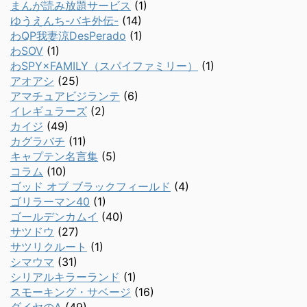
まんが読み放題サービス
(1)
ゆうえんち-バキ外伝-
(14)
わQP我妻涼DesPerado
(1)
わSOV
(1)
わSPY×FAMILY（スパイファミリー）
(1)
アオアシ
(25)
アマチュアビジランテ
(6)
イレギュラーズ
(2)
カイジ
(49)
カグラバチ
(11)
キャプテン名言集
(5)
コラム
(10)
ゴッド オブ ブラックフィールド
(4)
ゴリラーマン40
(1)
ゴールデンカムイ
(40)
サツドウ
(27)
サツリクルート
(1)
シマウマ
(31)
シリアルキラーランド
(1)
スモーキング・サベージ
(16)