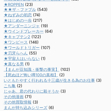
★ROPPEN
(23)
★★ザ・ファブル
(543)
★ねずみの初恋
(74)
★はじめの一歩
(217)
★アンダーニンジャ
(19)
★ウインドブレーカー
(64)
★キャプテン2
(122)
★ワンピース
(146)
★ワールドトリガー
(107)
★刃牙らへん
(55)
★宇宙人はいらない
(1)
★真なる男
(1)
【まんが豆知識・衝撃の事実】
(102)
【死ぬほど怖い噂100の真相】
(2)
いともたやすく行われる十三歳が生きる為のお仕事
(3)
こち亀
(2)
じゃあ、君の代わりに殺そうか
(3)
その他漫画
(71)
その他買取情報
(3)
まんが持ち込みシリーズ
(6)