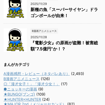
2025/11/29
新種の魚「スーパーサイヤン」ドラ
ゴンボールが由来！
B漫画アニメニュース
2025/11/28
『電影少女』の原画が盗難！被害総
額“7.5億円”か！？
まんがカテゴリ
A漫画感想・レビュー（ネタバレあり）
(2,493)
B漫画アニメニュース
(126)
◎「漫才女子！」「漫才少女！」
(17)
●ニョッキーの漫画
(9)
★BUNGO(ブンゴ)
(109)
★HUNTER×HUNTER
(24)
★MAJOR 2nd（メジャーセカンド）
(82)