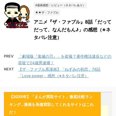
A漫画感想・レビュー（ネタバレあり）
★★ザ・ファブル
アニメ『ザ・ファブル』8話「だって
だって、なんだもん♪」の感想（※ネ
タバレ注意）
PREV
「劇場版『鬼滅の刃』」を盗撮？著作権法違反などの
容疑で24歳男逮捕！
NEXT
【ザ・ファブル系漫画】「ねずみの初恋」76話
「Love power」感想（※ネタバレ注意）
【2025年】「まんが買取サイト」徹底比較ラン
キング…漫画を高価買取してくれるサイトはこれ
だ！