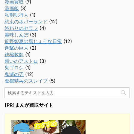
漫画買取
(7)
漫画飯
(3)
私刑執行人
(1)
約束のネバーランド
(12)
終わりのセラフ
(4)
美味しんぼ
(3)
近野智夏の腐じょうな日常
(12)
進撃の巨人
(2)
鉄槌教師
(1)
願いのアストロ
(3)
鬼ゴロシ
(1)
鬼滅の刃
(12)
魔都精兵のスレイブ
(5)
[PR]まんが買取サイト