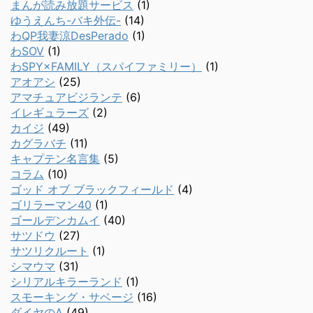
まんが読み放題サービス
(1)
ゆうえんち-バキ外伝-
(14)
わQP我妻涼DesPerado
(1)
わSOV
(1)
わSPY×FAMILY（スパイファミリー）
(1)
アオアシ
(25)
アマチュアビジランテ
(6)
イレギュラーズ
(2)
カイジ
(49)
カグラバチ
(11)
キャプテン名言集
(5)
コラム
(10)
ゴッド オブ ブラックフィールド
(4)
ゴリラーマン40
(1)
ゴールデンカムイ
(40)
サツドウ
(27)
サツリクルート
(1)
シマウマ
(31)
シリアルキラーランド
(1)
スモーキング・サベージ
(16)
ダイヤのA
(49)