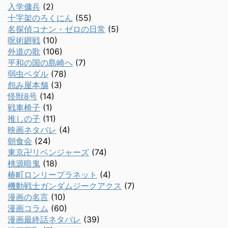
入学傭兵
(2)
十字架のろくにん
(55)
名探偵コナン・ゼロの日常
(5)
呪術廻戦
(10)
外道の歌
(106)
平和の国の島崎へ
(7)
弱虫ペダル
(78)
怨み屋本舗
(3)
怪獣8号
(14)
戦車椅子
(1)
推しの子
(11)
映画ネタバレ
(4)
朝食会
(24)
東京卍リベンジャーズ
(74)
桃源暗鬼
(18)
椿町ロンリープラネット
(4)
機動戦士ガンダムジークアクス
(7)
漫画の名言
(10)
漫画コラム
(60)
漫画最終話ネタバレ
(39)