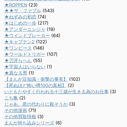
★ROPPEN
(23)
★★ザ・ファブル
(543)
★ねずみの初恋
(74)
★はじめの一歩
(217)
★アンダーニンジャ
(19)
★ウインドブレーカー
(64)
★キャプテン2
(122)
★ワンピース
(146)
★ワールドトリガー
(107)
★刃牙らへん
(55)
★宇宙人はいらない
(1)
★真なる男
(1)
【まんが豆知識・衝撃の事実】
(102)
【死ぬほど怖い噂100の真相】
(2)
いともたやすく行われる十三歳が生きる為のお仕事
(3)
こち亀
(2)
じゃあ、君の代わりに殺そうか
(3)
その他漫画
(71)
その他買取情報
(3)
まんが持ち込みシリーズ
(6)