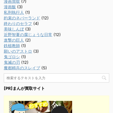
漫画買取
(7)
漫画飯
(3)
私刑執行人
(1)
約束のネバーランド
(12)
終わりのセラフ
(4)
美味しんぼ
(3)
近野智夏の腐じょうな日常
(12)
進撃の巨人
(2)
鉄槌教師
(1)
願いのアストロ
(3)
鬼ゴロシ
(1)
鬼滅の刃
(12)
魔都精兵のスレイブ
(5)
[PR]まんが買取サイト