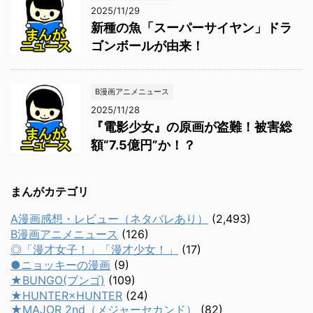
2025/11/29
新種の魚「スーパーサイヤン」ドラ
ゴンボールが由来！
B漫画アニメニュース
2025/11/28
『電影少女』の原画が盗難！被害総
額“7.5億円”か！？
まんがカテゴリ
A漫画感想・レビュー（ネタバレあり）
(2,493)
B漫画アニメニュース
(126)
◎「漫才女子！」「漫才少女！」
(17)
●ニョッキーの漫画
(9)
★BUNGO(ブンゴ)
(109)
★HUNTER×HUNTER
(24)
★MAJOR 2nd（メジャーセカンド）
(82)