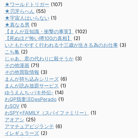
★ワールドトリガー
(107)
★刃牙らへん
(55)
★宇宙人はいらない
(1)
★真なる男
(1)
【まんが豆知識・衝撃の事実】
(102)
【死ぬほど怖い噂100の真相】
(2)
いともたやすく行われる十三歳が生きる為のお仕事
(3)
こち亀
(2)
じゃあ、君の代わりに殺そうか
(3)
その他漫画
(71)
その他買取情報
(3)
まんが持ち込みシリーズ
(6)
まんが読み放題サービス
(1)
ゆうえんち-バキ外伝-
(14)
わQP我妻涼DesPerado
(1)
わSOV
(1)
わSPY×FAMILY（スパイファミリー）
(1)
アオアシ
(25)
アマチュアビジランテ
(6)
イレギュラーズ
(2)