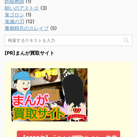
鉄槌教師
(1)
願いのアストロ
(3)
鬼ゴロシ
(1)
鬼滅の刃
(12)
魔都精兵のスレイブ
(5)
[PR]まんが買取サイト