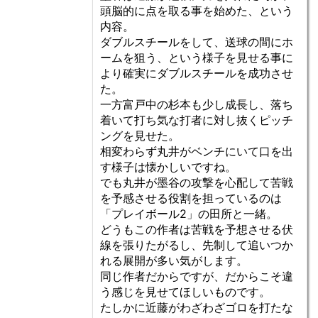
頭脳的に点を取る事を始めた、という
内容。
ダブルスチールをして、送球の間にホ
ームを狙う、という様子を見せる事に
より確実にダブルスチールを成功させ
た。
一方富戸中の杉本も少し成長し、落ち
着いて打ち気な打者に対し抜くピッチ
ングを見せた。
相変わらず丸井がベンチにいて口を出
す様子は懐かしいですね。
でも丸井が墨谷の攻撃を心配して苦戦
を予感させる役割を担っているのは
「プレイボール2」の田所と一緒。
どうもこの作者は苦戦を予想させる伏
線を張りたがるし、先制して追いつか
れる展開が多い気がします。
同じ作者だからですが、だからこそ違
う感じを見せてほしいものです。
たしかに近藤がわざわざゴロを打たな