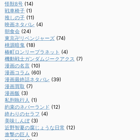
怪獣8号
(14)
戦車椅子
(1)
推しの子
(11)
映画ネタバレ
(4)
朝食会
(24)
東京卍リベンジャーズ
(74)
桃源暗鬼
(18)
椿町ロンリープラネット
(4)
機動戦士ガンダムジークアクス
(7)
漫画の名言
(10)
漫画コラム
(60)
漫画最終話ネタバレ
(39)
漫画買取
(7)
漫画飯
(3)
私刑執行人
(1)
約束のネバーランド
(12)
終わりのセラフ
(4)
美味しんぼ
(3)
近野智夏の腐じょうな日常
(12)
進撃の巨人
(2)