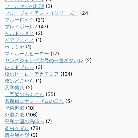
フェルマーの料理
(3)
ブルージャイアント（シリーズ）
(24)
ブルーロック
(21)
プレイボール2
(47)
ヘルドッグス
(2)
ベアフェイス
(1)
ホリミヤ
(1)
マイホームヒーロー
(17)
ヤングジャンプ次号の一言ネタバレ
(2)
レッドブルー
(3)
僕のヒーローアカデミア
(104)
僕はどこから
(1)
入学傭兵
(2)
十字架のろくにん
(55)
名探偵コナン・ゼロの日常
(5)
呪術廻戦
(10)
外道の歌
(106)
平和の国の島崎へ
(7)
弱虫ペダル
(78)
怨み屋本舗
(3)