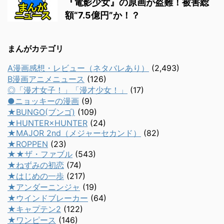
『電影少女』の原画が盗難！被害総
額“7.5億円”か！？
まんがカテゴリ
A漫画感想・レビュー（ネタバレあり）
(2,493)
B漫画アニメニュース
(126)
◎「漫才女子！」「漫才少女！」
(17)
●ニョッキーの漫画
(9)
★BUNGO(ブンゴ)
(109)
★HUNTER×HUNTER
(24)
★MAJOR 2nd（メジャーセカンド）
(82)
★ROPPEN
(23)
★★ザ・ファブル
(543)
★ねずみの初恋
(74)
★はじめの一歩
(217)
★アンダーニンジャ
(19)
★ウインドブレーカー
(64)
★キャプテン2
(122)
★ワンピース
(146)