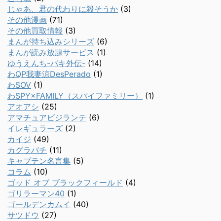
じゃあ、君の代わりに殺そうか
(3)
その他漫画
(71)
その他買取情報
(3)
まんが持ち込みシリーズ
(6)
まんが読み放題サービス
(1)
ゆうえんち-バキ外伝-
(14)
わQP我妻涼DesPerado
(1)
わSOV
(1)
わSPY×FAMILY（スパイファミリー）
(1)
アオアシ
(25)
アマチュアビジランテ
(6)
イレギュラーズ
(2)
カイジ
(49)
カグラバチ
(11)
キャプテン名言集
(5)
コラム
(10)
ゴッド オブ ブラックフィールド
(4)
ゴリラーマン40
(1)
ゴールデンカムイ
(40)
サツドウ
(27)