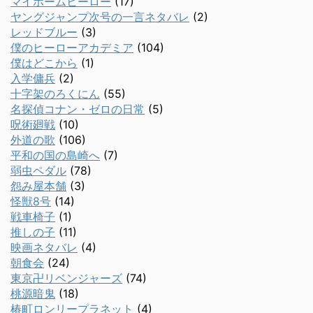
マイホームヒーロー
(17)
ヤングジャンプ次号の一言ネタバレ
(2)
レッドブルー
(3)
僕のヒーローアカデミア
(104)
僕はどこから
(1)
入学傭兵
(2)
十字架のろくにん
(55)
名探偵コナン・ゼロの日常
(5)
呪術廻戦
(10)
外道の歌
(106)
平和の国の島崎へ
(7)
弱虫ペダル
(78)
怨み屋本舗
(3)
怪獣8号
(14)
戦車椅子
(1)
推しの子
(11)
映画ネタバレ
(4)
朝食会
(24)
東京卍リベンジャーズ
(74)
桃源暗鬼
(18)
椿町ロンリープラネット
(4)