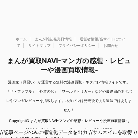
ホーム
まんが雑誌発売日情報
運営者情報/当サイトについ
て
サイトマップ
プライバシーポリシー
お問合せ
まんが買取NAVI-マンガの感想・レビュ
ーや漫画買取情報-
漫画家（見習い）が運営する無料の漫画買取・ネタバレ情報サイトです。
「ザ・ファブル」「外道の歌」「ワールドトリガー」などや最終回のネタバ
レやマンガレビューを掲載します。ネタバレは発売後であり違法ではありま
せん！
Copyright© まんが買取NAVI-マンガの感想・レビューや漫画買取情報- ,
2026 All Rights Reserved Powered by
AFFINGER5
.
//記事ページのみに構造化データを出力 //サムネイルを取得 //