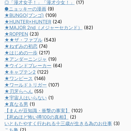
◎「漫才女子！」「漫才少女！」
(17)
●ニョッキーの漫画
(9)
★BUNGO(ブンゴ)
(109)
★HUNTER×HUNTER
(24)
★MAJOR 2nd（メジャーセカンド）
(82)
★ROPPEN
(23)
★★ザ・ファブル
(543)
★ねずみの初恋
(74)
★はじめの一歩
(217)
★アンダーニンジャ
(19)
★ウインドブレーカー
(64)
★キャプテン2
(122)
★ワンピース
(146)
★ワールドトリガー
(107)
★刃牙らへん
(55)
★宇宙人はいらない
(1)
★真なる男
(1)
【まんが豆知識・衝撃の事実】
(102)
【死ぬほど怖い噂100の真相】
(2)
いともたやすく行われる十三歳が生きる為のお仕事
(3)
こち亀
(2)