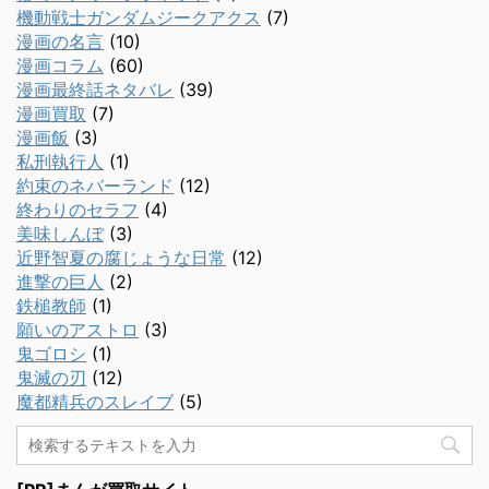
機動戦士ガンダムジークアクス
(7)
漫画の名言
(10)
漫画コラム
(60)
漫画最終話ネタバレ
(39)
漫画買取
(7)
漫画飯
(3)
私刑執行人
(1)
約束のネバーランド
(12)
終わりのセラフ
(4)
美味しんぼ
(3)
近野智夏の腐じょうな日常
(12)
進撃の巨人
(2)
鉄槌教師
(1)
願いのアストロ
(3)
鬼ゴロシ
(1)
鬼滅の刃
(12)
魔都精兵のスレイブ
(5)