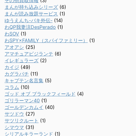
その他買取情報
(3)
まんが持ち込みシリーズ
(6)
まんが読み放題サービス
(1)
ゆうえんち-バキ外伝-
(14)
わQP我妻涼DesPerado
(1)
わSOV
(1)
わSPY×FAMILY（スパイファミリー）
(1)
アオアシ
(25)
アマチュアビジランテ
(6)
イレギュラーズ
(2)
カイジ
(49)
カグラバチ
(11)
キャプテン名言集
(5)
コラム
(10)
ゴッド オブ ブラックフィールド
(4)
ゴリラーマン40
(1)
ゴールデンカムイ
(40)
サツドウ
(27)
サツリクルート
(1)
シマウマ
(31)
シリアルキラーランド
(1)