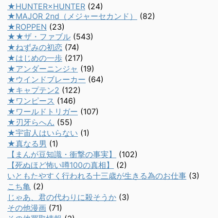
★HUNTER×HUNTER
(24)
★MAJOR 2nd（メジャーセカンド）
(82)
★ROPPEN
(23)
★★ザ・ファブル
(543)
★ねずみの初恋
(74)
★はじめの一歩
(217)
★アンダーニンジャ
(19)
★ウインドブレーカー
(64)
★キャプテン2
(122)
★ワンピース
(146)
★ワールドトリガー
(107)
★刃牙らへん
(55)
★宇宙人はいらない
(1)
★真なる男
(1)
【まんが豆知識・衝撃の事実】
(102)
【死ぬほど怖い噂100の真相】
(2)
いともたやすく行われる十三歳が生きる為のお仕事
(3)
こち亀
(2)
じゃあ、君の代わりに殺そうか
(3)
その他漫画
(71)