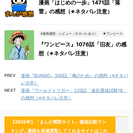
漫画「はじめの一歩」1471話「落
雷」の感想（※ネタバレ注意）
A漫画感想・レビュー（ネタバレあり）
★ワンピース
『ワンピース』1076話「旧友」の感
想（※ネタバレ注意）
PREV
漫画『BUNGO』300話『俺のため』の感想（※ネタバ
レ注意）
NEXT
漫画「ワールドトリガー」220話「遠征選抜試験18」
の感想（※ネタバレ注意）
【2025年】「まんが買取サイト」徹底比較ラン
キング…漫画を高価買取してくれるサイトはこれ