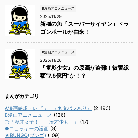
B漫画アニメニュース
2025/11/29
新種の魚「スーパーサイヤン」ドラ
ゴンボールが由来！
B漫画アニメニュース
2025/11/28
『電影少女』の原画が盗難！被害総
額“7.5億円”か！？
まんがカテゴリ
A漫画感想・レビュー（ネタバレあり）
(2,493)
B漫画アニメニュース
(126)
◎「漫才女子！」「漫才少女！」
(17)
●ニョッキーの漫画
(9)
★BUNGO(ブンゴ)
(109)