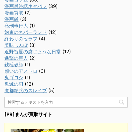
漫画最終話ネタバレ
(39)
漫画買取
(7)
漫画飯
(3)
私刑執行人
(1)
約束のネバーランド
(12)
終わりのセラフ
(4)
美味しんぼ
(3)
近野智夏の腐じょうな日常
(12)
進撃の巨人
(2)
鉄槌教師
(1)
願いのアストロ
(3)
鬼ゴロシ
(1)
鬼滅の刃
(12)
魔都精兵のスレイブ
(5)
[PR]まんが買取サイト