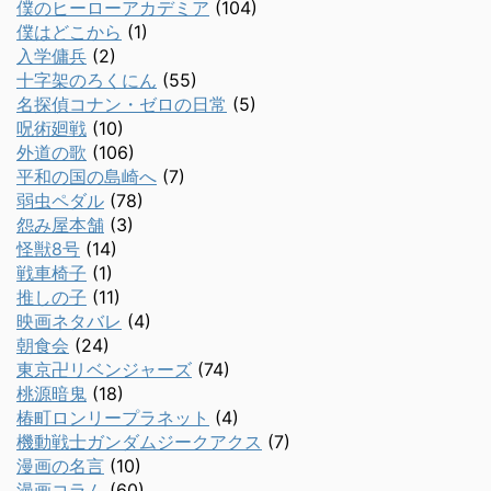
僕のヒーローアカデミア
(104)
僕はどこから
(1)
入学傭兵
(2)
十字架のろくにん
(55)
名探偵コナン・ゼロの日常
(5)
呪術廻戦
(10)
外道の歌
(106)
平和の国の島崎へ
(7)
弱虫ペダル
(78)
怨み屋本舗
(3)
怪獣8号
(14)
戦車椅子
(1)
推しの子
(11)
映画ネタバレ
(4)
朝食会
(24)
東京卍リベンジャーズ
(74)
桃源暗鬼
(18)
椿町ロンリープラネット
(4)
機動戦士ガンダムジークアクス
(7)
漫画の名言
(10)
漫画コラム
(60)