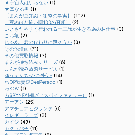
★宇宙人はいらない
(1)
★真なる男
(1)
【まんが豆知識・衝撃の事実】
(102)
【死ぬほど怖い噂100の真相】
(2)
いともたやすく行われる十三歳が生きる為のお仕事
(3)
こち亀
(2)
じゃあ、君の代わりに殺そうか
(3)
その他漫画
(71)
その他買取情報
(3)
まんが持ち込みシリーズ
(6)
まんが読み放題サービス
(1)
ゆうえんち-バキ外伝-
(14)
わQP我妻涼DesPerado
(1)
わSOV
(1)
わSPY×FAMILY（スパイファミリー）
(1)
アオアシ
(25)
アマチュアビジランテ
(6)
イレギュラーズ
(2)
カイジ
(49)
カグラバチ
(11)