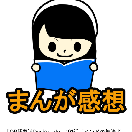
「QP我妻涼DesPerado」191話「インドの無法者」