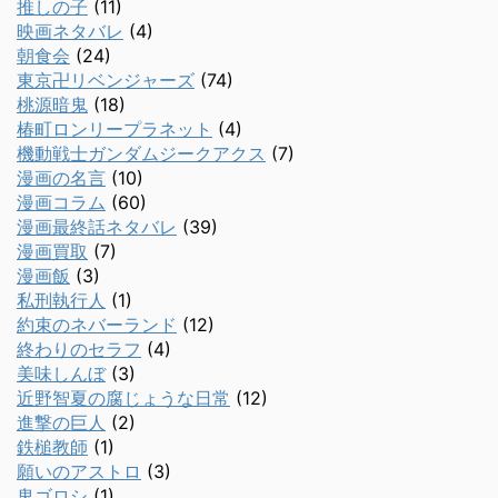
推しの子
(11)
映画ネタバレ
(4)
朝食会
(24)
東京卍リベンジャーズ
(74)
桃源暗鬼
(18)
椿町ロンリープラネット
(4)
機動戦士ガンダムジークアクス
(7)
漫画の名言
(10)
漫画コラム
(60)
漫画最終話ネタバレ
(39)
漫画買取
(7)
漫画飯
(3)
私刑執行人
(1)
約束のネバーランド
(12)
終わりのセラフ
(4)
美味しんぼ
(3)
近野智夏の腐じょうな日常
(12)
進撃の巨人
(2)
鉄槌教師
(1)
願いのアストロ
(3)
鬼ゴロシ
(1)