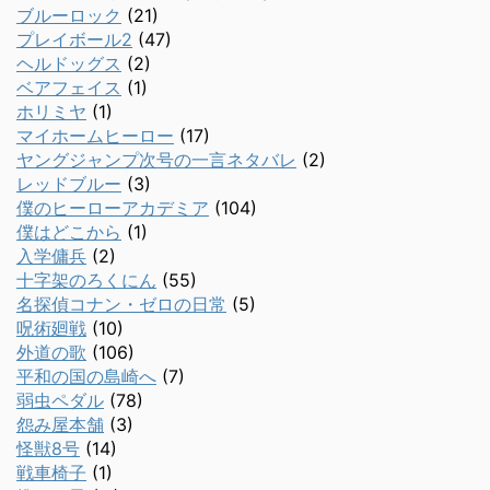
ブルーロック
(21)
プレイボール2
(47)
ヘルドッグス
(2)
ベアフェイス
(1)
ホリミヤ
(1)
マイホームヒーロー
(17)
ヤングジャンプ次号の一言ネタバレ
(2)
レッドブルー
(3)
僕のヒーローアカデミア
(104)
僕はどこから
(1)
入学傭兵
(2)
十字架のろくにん
(55)
名探偵コナン・ゼロの日常
(5)
呪術廻戦
(10)
外道の歌
(106)
平和の国の島崎へ
(7)
弱虫ペダル
(78)
怨み屋本舗
(3)
怪獣8号
(14)
戦車椅子
(1)