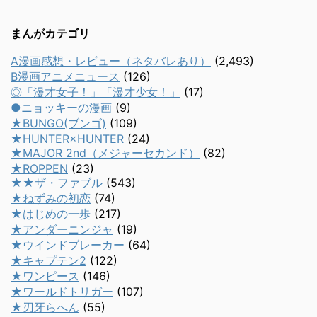
まんがカテゴリ
A漫画感想・レビュー（ネタバレあり）
(2,493)
B漫画アニメニュース
(126)
◎「漫才女子！」「漫才少女！」
(17)
●ニョッキーの漫画
(9)
★BUNGO(ブンゴ)
(109)
★HUNTER×HUNTER
(24)
★MAJOR 2nd（メジャーセカンド）
(82)
★ROPPEN
(23)
★★ザ・ファブル
(543)
★ねずみの初恋
(74)
★はじめの一歩
(217)
★アンダーニンジャ
(19)
★ウインドブレーカー
(64)
★キャプテン2
(122)
★ワンピース
(146)
★ワールドトリガー
(107)
★刃牙らへん
(55)