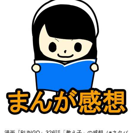
漫画『BUNGO』326話「教え子」の感想（※ネタバ