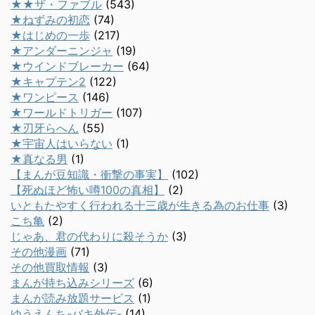
★★ザ・ファブル
(543)
★ねずみの初恋
(74)
★はじめの一歩
(217)
★アンダーニンジャ
(19)
★ウインドブレーカー
(64)
★キャプテン2
(122)
★ワンピース
(146)
★ワールドトリガー
(107)
★刃牙らへん
(55)
★宇宙人はいらない
(1)
★真なる男
(1)
【まんが豆知識・衝撃の事実】
(102)
【死ぬほど怖い噂100の真相】
(2)
いともたやすく行われる十三歳が生きる為のお仕事
(3)
こち亀
(2)
じゃあ、君の代わりに殺そうか
(3)
その他漫画
(71)
その他買取情報
(3)
まんが持ち込みシリーズ
(6)
まんが読み放題サービス
(1)
ゆうえんち-バキ外伝-
(14)