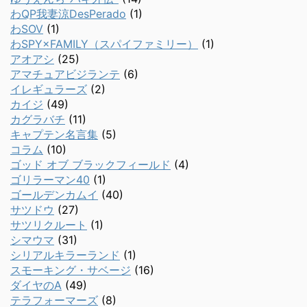
わQP我妻涼DesPerado
(1)
わSOV
(1)
わSPY×FAMILY（スパイファミリー）
(1)
アオアシ
(25)
アマチュアビジランテ
(6)
イレギュラーズ
(2)
カイジ
(49)
カグラバチ
(11)
キャプテン名言集
(5)
コラム
(10)
ゴッド オブ ブラックフィールド
(4)
ゴリラーマン40
(1)
ゴールデンカムイ
(40)
サツドウ
(27)
サツリクルート
(1)
シマウマ
(31)
シリアルキラーランド
(1)
スモーキング・サベージ
(16)
ダイヤのA
(49)
テラフォーマーズ
(8)