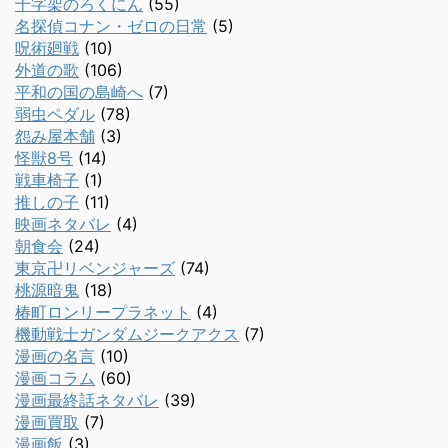
十字架のろくにん
(55)
名探偵コナン・ゼロの日常
(5)
呪術廻戦
(10)
外道の歌
(106)
平和の国の島崎へ
(7)
弱虫ペダル
(78)
怨み屋本舗
(3)
怪獣8号
(14)
戦車椅子
(1)
推しの子
(11)
映画ネタバレ
(4)
朝食会
(24)
東京卍リベンジャーズ
(74)
桃源暗鬼
(18)
椿町ロンリープラネット
(4)
機動戦士ガンダムジークアクス
(7)
漫画の名言
(10)
漫画コラム
(60)
漫画最終話ネタバレ
(39)
漫画買取
(7)
漫画飯
(3)