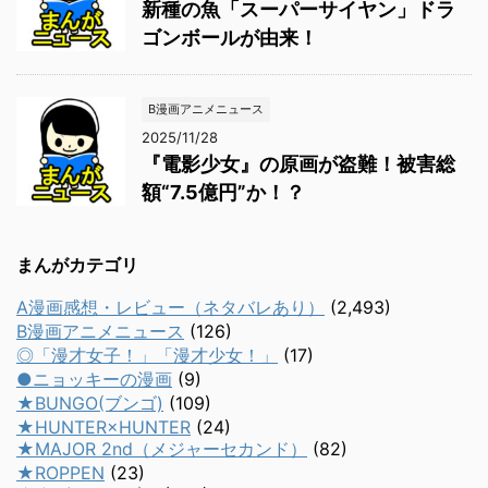
新種の魚「スーパーサイヤン」ドラ
ゴンボールが由来！
B漫画アニメニュース
2025/11/28
『電影少女』の原画が盗難！被害総
額“7.5億円”か！？
まんがカテゴリ
A漫画感想・レビュー（ネタバレあり）
(2,493)
B漫画アニメニュース
(126)
◎「漫才女子！」「漫才少女！」
(17)
●ニョッキーの漫画
(9)
★BUNGO(ブンゴ)
(109)
★HUNTER×HUNTER
(24)
★MAJOR 2nd（メジャーセカンド）
(82)
★ROPPEN
(23)