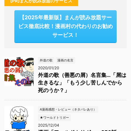
[PR]まんが読み放題のサービス
【2025年最新版】まんが読み放題サー
ビス徹底比較！漫画村の代わりのお勧め
サービス！
外道の歌
漫画の名言
2020/01/20
外道の歌（善悪の屑）名言集…「屑は
生きるな」「もう少し苦しんでから
死のうか？」
A漫画感想・レビュー（ネタバレあり）
★ワールドトリガー
2025/12/04