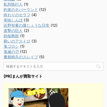
私刑執行人
(1)
約束のネバーランド
(12)
終わりのセラフ
(4)
美味しんぼ
(3)
近野智夏の腐じょうな日常
(12)
進撃の巨人
(2)
鉄槌教師
(1)
願いのアストロ
(3)
鬼ゴロシ
(1)
鬼滅の刃
(12)
魔都精兵のスレイブ
(5)
[PR]まんが買取サイト