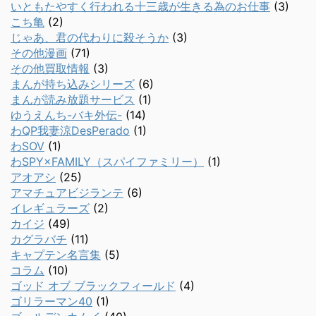
いともたやすく行われる十三歳が生きる為のお仕事
(3)
こち亀
(2)
じゃあ、君の代わりに殺そうか
(3)
その他漫画
(71)
その他買取情報
(3)
まんが持ち込みシリーズ
(6)
まんが読み放題サービス
(1)
ゆうえんち-バキ外伝-
(14)
わQP我妻涼DesPerado
(1)
わSOV
(1)
わSPY×FAMILY（スパイファミリー）
(1)
アオアシ
(25)
アマチュアビジランテ
(6)
イレギュラーズ
(2)
カイジ
(49)
カグラバチ
(11)
キャプテン名言集
(5)
コラム
(10)
ゴッド オブ ブラックフィールド
(4)
ゴリラーマン40
(1)