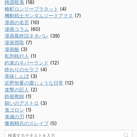
桃源暗鬼
(18)
椿町ロンリープラネット
(4)
機動戦士ガンダムジークアクス
(7)
漫画の名言
(10)
漫画コラム
(60)
漫画最終話ネタバレ
(39)
漫画買取
(7)
漫画飯
(3)
私刑執行人
(1)
約束のネバーランド
(12)
終わりのセラフ
(4)
美味しんぼ
(3)
近野智夏の腐じょうな日常
(12)
進撃の巨人
(2)
鉄槌教師
(1)
願いのアストロ
(3)
鬼ゴロシ
(1)
鬼滅の刃
(12)
魔都精兵のスレイブ
(5)