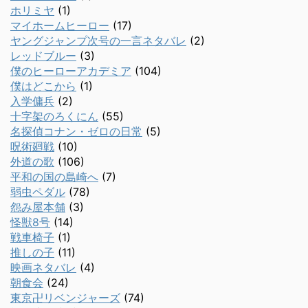
ホリミヤ
(1)
マイホームヒーロー
(17)
ヤングジャンプ次号の一言ネタバレ
(2)
レッドブルー
(3)
僕のヒーローアカデミア
(104)
僕はどこから
(1)
入学傭兵
(2)
十字架のろくにん
(55)
名探偵コナン・ゼロの日常
(5)
呪術廻戦
(10)
外道の歌
(106)
平和の国の島崎へ
(7)
弱虫ペダル
(78)
怨み屋本舗
(3)
怪獣8号
(14)
戦車椅子
(1)
推しの子
(11)
映画ネタバレ
(4)
朝食会
(24)
東京卍リベンジャーズ
(74)