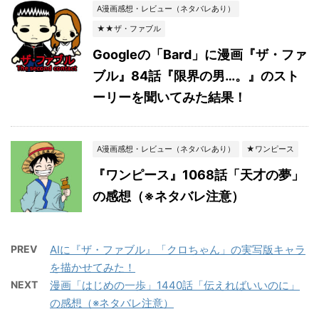
A漫画感想・レビュー（ネタバレあり）
★★ザ・ファブル
Googleの「Bard」に漫画『ザ・ファ
ブル』84話『限界の男…。』のスト
ーリーを聞いてみた結果！
A漫画感想・レビュー（ネタバレあり）
★ワンピース
『ワンピース』1068話「天才の夢」
の感想（※ネタバレ注意）
PREV
AIに『ザ・ファブル』「クロちゃん」の実写版キャラ
を描かせてみた！
NEXT
漫画「はじめの一歩」1440話「伝えればいいのに」
の感想（※ネタバレ注意）