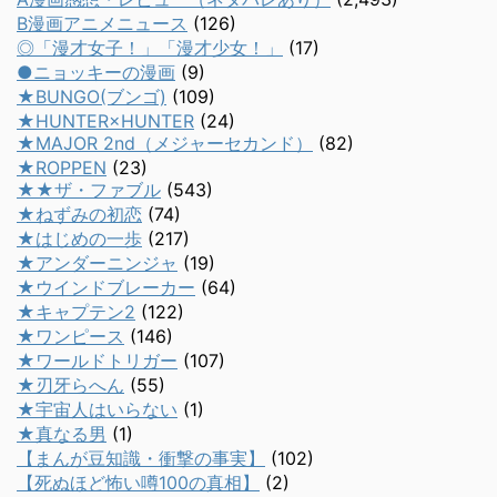
B漫画アニメニュース
(126)
◎「漫才女子！」「漫才少女！」
(17)
●ニョッキーの漫画
(9)
★BUNGO(ブンゴ)
(109)
★HUNTER×HUNTER
(24)
★MAJOR 2nd（メジャーセカンド）
(82)
★ROPPEN
(23)
★★ザ・ファブル
(543)
★ねずみの初恋
(74)
★はじめの一歩
(217)
★アンダーニンジャ
(19)
★ウインドブレーカー
(64)
★キャプテン2
(122)
★ワンピース
(146)
★ワールドトリガー
(107)
★刃牙らへん
(55)
★宇宙人はいらない
(1)
★真なる男
(1)
【まんが豆知識・衝撃の事実】
(102)
【死ぬほど怖い噂100の真相】
(2)