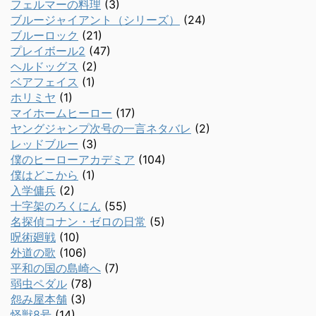
フェルマーの料理
(3)
ブルージャイアント（シリーズ）
(24)
ブルーロック
(21)
プレイボール2
(47)
ヘルドッグス
(2)
ベアフェイス
(1)
ホリミヤ
(1)
マイホームヒーロー
(17)
ヤングジャンプ次号の一言ネタバレ
(2)
レッドブルー
(3)
僕のヒーローアカデミア
(104)
僕はどこから
(1)
入学傭兵
(2)
十字架のろくにん
(55)
名探偵コナン・ゼロの日常
(5)
呪術廻戦
(10)
外道の歌
(106)
平和の国の島崎へ
(7)
弱虫ペダル
(78)
怨み屋本舗
(3)
怪獣8号
(14)