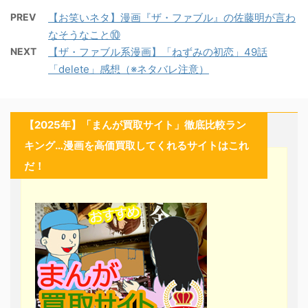
PREV
【お笑いネタ】漫画『ザ・ファブル』の佐藤明が言わ
なそうなこと⑩
NEXT
【ザ・ファブル系漫画】「ねずみの初恋」49話
「delete」感想（※ネタバレ注意）
【2025年】「まんが買取サイト」徹底比較ラン
キング…漫画を高価買取してくれるサイトはこれ
だ！