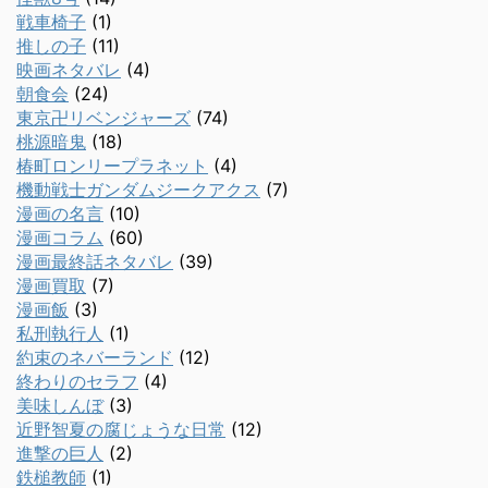
戦車椅子
(1)
推しの子
(11)
映画ネタバレ
(4)
朝食会
(24)
東京卍リベンジャーズ
(74)
桃源暗鬼
(18)
椿町ロンリープラネット
(4)
機動戦士ガンダムジークアクス
(7)
漫画の名言
(10)
漫画コラム
(60)
漫画最終話ネタバレ
(39)
漫画買取
(7)
漫画飯
(3)
私刑執行人
(1)
約束のネバーランド
(12)
終わりのセラフ
(4)
美味しんぼ
(3)
近野智夏の腐じょうな日常
(12)
進撃の巨人
(2)
鉄槌教師
(1)