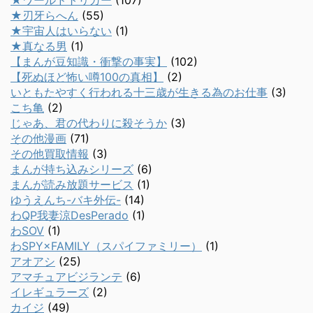
★ワールドトリガー
(107)
★刃牙らへん
(55)
★宇宙人はいらない
(1)
★真なる男
(1)
【まんが豆知識・衝撃の事実】
(102)
【死ぬほど怖い噂100の真相】
(2)
いともたやすく行われる十三歳が生きる為のお仕事
(3)
こち亀
(2)
じゃあ、君の代わりに殺そうか
(3)
その他漫画
(71)
その他買取情報
(3)
まんが持ち込みシリーズ
(6)
まんが読み放題サービス
(1)
ゆうえんち-バキ外伝-
(14)
わQP我妻涼DesPerado
(1)
わSOV
(1)
わSPY×FAMILY（スパイファミリー）
(1)
アオアシ
(25)
アマチュアビジランテ
(6)
イレギュラーズ
(2)
カイジ
(49)