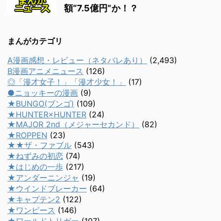
額“7.5億円”か！？
まんがカテゴリ
A漫画感想・レビュー（ネタバレあり）
(2,493)
B漫画アニメニュース
(126)
◎「漫才女子！」「漫才少女！」
(17)
●ニョッキーの漫画
(9)
★BUNGO(ブンゴ)
(109)
★HUNTER×HUNTER
(24)
★MAJOR 2nd（メジャーセカンド）
(82)
★ROPPEN
(23)
★★ザ・ファブル
(543)
★ねずみの初恋
(74)
★はじめの一歩
(217)
★アンダーニンジャ
(19)
★ウインドブレーカー
(64)
★キャプテン2
(122)
★ワンピース
(146)