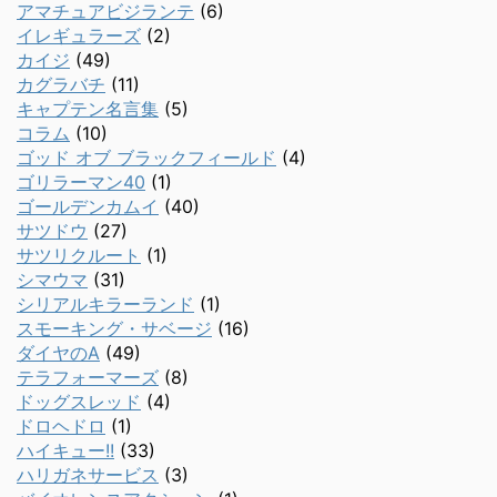
アマチュアビジランテ
(6)
イレギュラーズ
(2)
カイジ
(49)
カグラバチ
(11)
キャプテン名言集
(5)
コラム
(10)
ゴッド オブ ブラックフィールド
(4)
ゴリラーマン40
(1)
ゴールデンカムイ
(40)
サツドウ
(27)
サツリクルート
(1)
シマウマ
(31)
シリアルキラーランド
(1)
スモーキング・サベージ
(16)
ダイヤのA
(49)
テラフォーマーズ
(8)
ドッグスレッド
(4)
ドロヘドロ
(1)
ハイキュー!!
(33)
ハリガネサービス
(3)