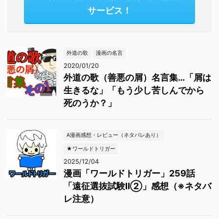
サービス！
外道の歌
漫画の名言
2020/01/20
外道の歌（善悪の屑）名言集…「屑は
生きるな」「もう少し苦しんでから
死のうか？」
A漫画感想・レビュー（ネタバレあり）
★ワールドトリガー
2025/12/04
漫画「ワールドトリガー」259話
「遠征選抜試験Ⅱ②」感想（※ネタバ
レ注意）