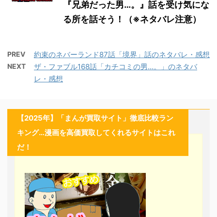
『兄弟だった男…。』話を受け気にな
る所を話そう！（※ネタバレ注意）
PREV
約束のネバーランド87話「境界」話のネタバレ・感想
NEXT
ザ・ファブル168話「カチコミの男…。」のネタバ
レ・感想
【2025年】「まんが買取サイト」徹底比較ラン
キング…漫画を高価買取してくれるサイトはこれ
だ！