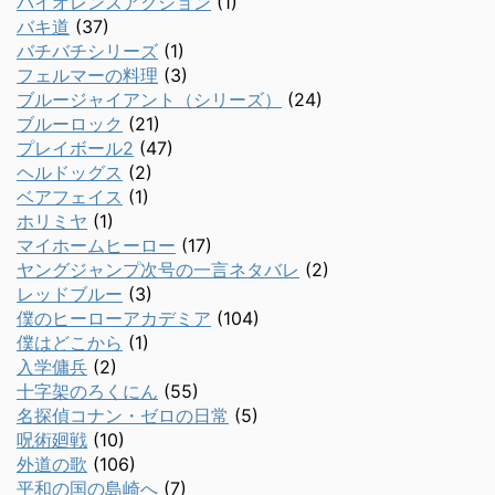
バイオレンスアクション
(1)
バキ道
(37)
バチバチシリーズ
(1)
フェルマーの料理
(3)
ブルージャイアント（シリーズ）
(24)
ブルーロック
(21)
プレイボール2
(47)
ヘルドッグス
(2)
ベアフェイス
(1)
ホリミヤ
(1)
マイホームヒーロー
(17)
ヤングジャンプ次号の一言ネタバレ
(2)
レッドブルー
(3)
僕のヒーローアカデミア
(104)
僕はどこから
(1)
入学傭兵
(2)
十字架のろくにん
(55)
名探偵コナン・ゼロの日常
(5)
呪術廻戦
(10)
外道の歌
(106)
平和の国の島崎へ
(7)