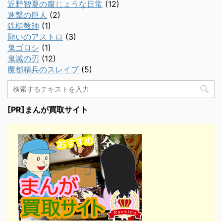
近野智夏の腐じょうな日常
(12)
進撃の巨人
(2)
鉄槌教師
(1)
願いのアストロ
(3)
鬼ゴロシ
(1)
鬼滅の刃
(12)
魔都精兵のスレイブ
(5)
[PR]まんが買取サイト