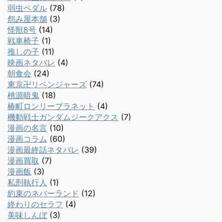
弱虫ペダル
(78)
怨み屋本舗
(3)
怪獣8号
(14)
戦車椅子
(1)
推しの子
(11)
映画ネタバレ
(4)
朝食会
(24)
東京卍リベンジャーズ
(74)
桃源暗鬼
(18)
椿町ロンリープラネット
(4)
機動戦士ガンダムジークアクス
(7)
漫画の名言
(10)
漫画コラム
(60)
漫画最終話ネタバレ
(39)
漫画買取
(7)
漫画飯
(3)
私刑執行人
(1)
約束のネバーランド
(12)
終わりのセラフ
(4)
美味しんぼ
(3)