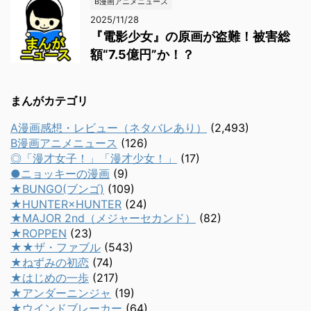
B漫画アニメニュース
2025/11/28
『電影少女』の原画が盗難！被害総
額“7.5億円”か！？
まんがカテゴリ
A漫画感想・レビュー（ネタバレあり）
(2,493)
B漫画アニメニュース
(126)
◎「漫才女子！」「漫才少女！」
(17)
●ニョッキーの漫画
(9)
★BUNGO(ブンゴ)
(109)
★HUNTER×HUNTER
(24)
★MAJOR 2nd（メジャーセカンド）
(82)
★ROPPEN
(23)
★★ザ・ファブル
(543)
★ねずみの初恋
(74)
★はじめの一歩
(217)
★アンダーニンジャ
(19)
★ウインドブレーカー
(64)