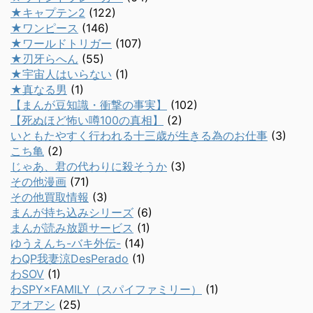
★キャプテン2
(122)
★ワンピース
(146)
★ワールドトリガー
(107)
★刃牙らへん
(55)
★宇宙人はいらない
(1)
★真なる男
(1)
【まんが豆知識・衝撃の事実】
(102)
【死ぬほど怖い噂100の真相】
(2)
いともたやすく行われる十三歳が生きる為のお仕事
(3)
こち亀
(2)
じゃあ、君の代わりに殺そうか
(3)
その他漫画
(71)
その他買取情報
(3)
まんが持ち込みシリーズ
(6)
まんが読み放題サービス
(1)
ゆうえんち-バキ外伝-
(14)
わQP我妻涼DesPerado
(1)
わSOV
(1)
わSPY×FAMILY（スパイファミリー）
(1)
アオアシ
(25)