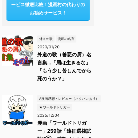
ービス徹底比較！漫画村の代わりの
お勧めサービス！
外道の歌
漫画の名言
2020/01/20
外道の歌（善悪の屑）名
言集…「屑は生きるな」
「もう少し苦しんでから
死のうか？」
A漫画感想・レビュー（ネタバレあり）
★ワールドトリガー
2025/12/04
漫画「ワールドトリガ
ー」259話「遠征選抜試