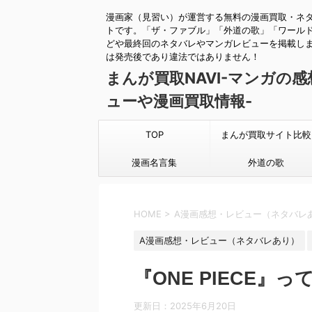
漫画家（見習い）が運営する無料の漫画買取・ネ
トです。「ザ・ファブル」「外道の歌」「ワール
どや最終回のネタバレやマンガレビューを掲載し
は発売後であり違法ではありません！
まんが買取NAVI-マンガの
ューや漫画買取情報-
TOP
まんが買取サイト比較
漫画名言集
外道の歌
HOME
>
A漫画感想・レビュー（ネタバレ
A漫画感想・レビュー（ネタバレあり）
『ONE PIECE』
更新日：
2025年6月20日