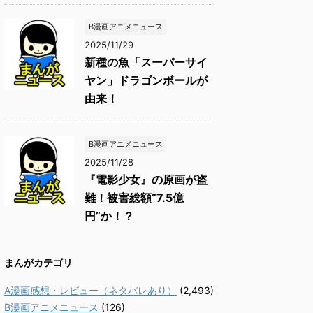
B漫画アニメニュース
2025/11/29
新種の魚「スーパーサイ
ヤン」ドラゴンボールが
由来！
B漫画アニメニュース
2025/11/28
『電影少女』の原画が盗
難！被害総額“7.5億
円”か！？
まんがカテゴリ
A漫画感想・レビュー（ネタバレあり）
(2,493)
B漫画アニメニュース
(126)