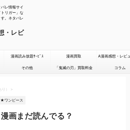
タバレ情報サイ
ドトリガー」な
ます。ネタバレ
感想・レビ
漫画読み放題ｻｰﾋﾞｽ
漫画買取
A漫画感想・レビ
その他
「鬼滅の刃」買取料金
タバレあり
コラム
あり）
>
★ワンピース
って漫画まだ読んでる？