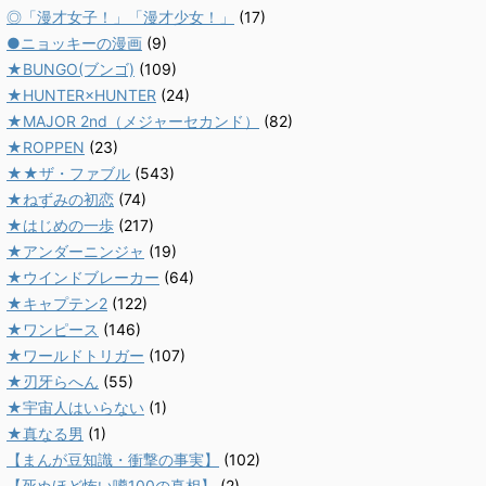
◎「漫才女子！」「漫才少女！」
(17)
●ニョッキーの漫画
(9)
★BUNGO(ブンゴ)
(109)
★HUNTER×HUNTER
(24)
★MAJOR 2nd（メジャーセカンド）
(82)
★ROPPEN
(23)
★★ザ・ファブル
(543)
★ねずみの初恋
(74)
★はじめの一歩
(217)
★アンダーニンジャ
(19)
★ウインドブレーカー
(64)
★キャプテン2
(122)
★ワンピース
(146)
★ワールドトリガー
(107)
★刃牙らへん
(55)
★宇宙人はいらない
(1)
★真なる男
(1)
【まんが豆知識・衝撃の事実】
(102)
【死ぬほど怖い噂100の真相】
(2)