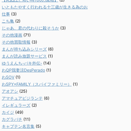
いともたやすく行われる十三歳が生きる為のお
仕事
(3)
こち亀
(2)
じゃあ、君の代わりに殺そうか
(3)
その他漫画
(71)
その他買取情報
(3)
まんが持ち込みシリーズ
(6)
まんが読み放題サービス
(1)
ゆうえんち-バキ外伝-
(14)
わQP我妻涼DesPerado
(1)
わSOV
(1)
わSPY×FAMILY（スパイファミリー）
(1)
アオアシ
(25)
アマチュアビジランテ
(6)
イレギュラーズ
(2)
カイジ
(49)
カグラバチ
(11)
キャプテン名言集
(5)