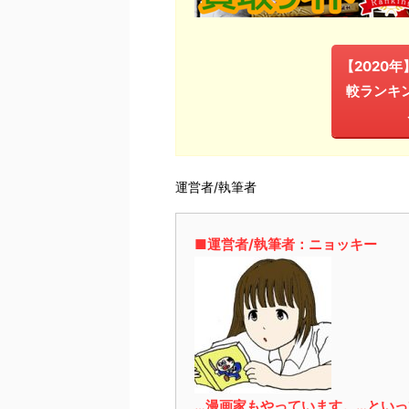
【2020
較ランキ
運営者/執筆者
■運営者/執筆者：ニョッキー
…漫画家もやっています。…とい