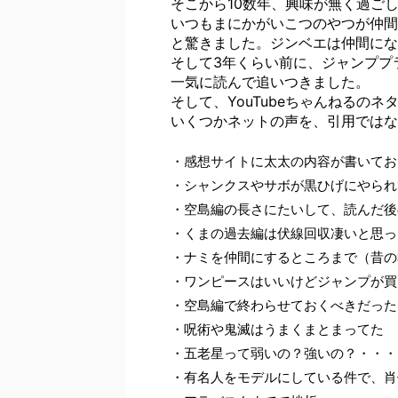
そこから10数年、興味が無く過ご
いつもまにかがいこつのやつが仲間
と驚きました。ジンベエは仲間にな
そして3年くらい前に、ジャンププ
一気に読んで追いつきました。
そして、YouTubeちゃんねるの
いくつかネットの声を、引用ではな
・感想サイトに太太の内容が書いてお
・シャンクスやサボが黒ひげにやられ
・空島編の長さにたいして、読んだ後
・くまの過去編は伏線回収凄いと思っ
・ナミを仲間にするところまで（昔の
・ワンピースはいいけどジャンプが買
・空島編で終わらせておくべきだった
・呪術や鬼滅はうまくまとまってた
・五老星って弱いの？強いの？・・・
・有名人をモデルにしている件で、肖