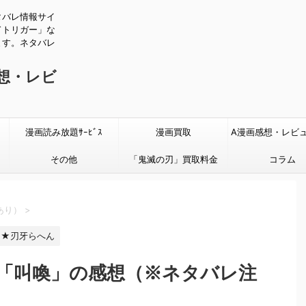
タバレ情報サイ
ドトリガー」な
ます。ネタバレ
感想・レビ
漫画読み放題ｻｰﾋﾞｽ
漫画買取
A漫画感想・レビ
その他
「鬼滅の刃」買取料金
タバレあり
コラム
あり）
>
★刃牙らへん
話「叫喚」の感想（※ネタバレ注