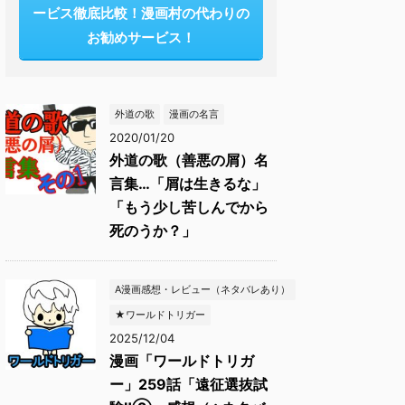
ービス徹底比較！漫画村の代わりの
お勧めサービス！
外道の歌
漫画の名言
2020/01/20
外道の歌（善悪の屑）名
言集…「屑は生きるな」
「もう少し苦しんでから
死のうか？」
A漫画感想・レビュー（ネタバレあり）
★ワールドトリガー
2025/12/04
漫画「ワールドトリガ
ー」259話「遠征選抜試