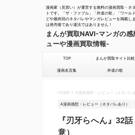
漫画家（見習い）が運営する無料の漫画買取・ネ
トです。「ザ・ファブル」「外道の歌」「ワール
どや最終回のネタバレやマンガレビューを掲載し
は発売後であり違法ではありません！
まんが買取NAVI-マンガの
ューや漫画買取情報-
TOP
まんが買取サイト比較
漫画名言集
外道の歌
HOME
>
A漫画感想・レビュー（ネタバレ
A漫画感想・レビュー（ネタバレあり）
『刃牙らへん』32
意）