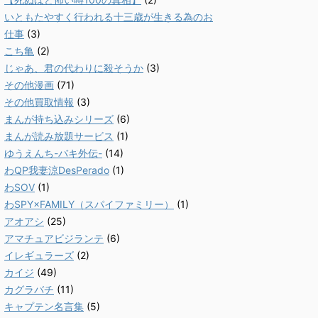
いともたやすく行われる十三歳が生きる為のお
仕事
(3)
こち亀
(2)
じゃあ、君の代わりに殺そうか
(3)
その他漫画
(71)
その他買取情報
(3)
まんが持ち込みシリーズ
(6)
まんが読み放題サービス
(1)
ゆうえんち-バキ外伝-
(14)
わQP我妻涼DesPerado
(1)
わSOV
(1)
わSPY×FAMILY（スパイファミリー）
(1)
アオアシ
(25)
アマチュアビジランテ
(6)
イレギュラーズ
(2)
カイジ
(49)
カグラバチ
(11)
キャプテン名言集
(5)