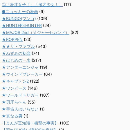
◎「漫才女子！」「漫才少女！」
(17)
●ニョッキーの漫画
(9)
★BUNGO(ブンゴ)
(109)
★HUNTER×HUNTER
(24)
★MAJOR 2nd（メジャーセカンド）
(82)
★ROPPEN
(23)
★★ザ・ファブル
(543)
★ねずみの初恋
(74)
★はじめの一歩
(217)
★アンダーニンジャ
(19)
★ウインドブレーカー
(64)
★キャプテン2
(122)
★ワンピース
(146)
★ワールドトリガー
(107)
★刃牙らへん
(55)
★宇宙人はいらない
(1)
★真なる男
(1)
【まんが豆知識・衝撃の事実】
(102)
【死ぬほど怖い噂100の真相】
(2)