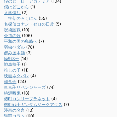
僕のヒーローアカデミア
(104)
僕はどこから
(1)
入学傭兵
(2)
十字架のろくにん
(55)
名探偵コナン・ゼロの日常
(5)
呪術廻戦
(10)
外道の歌
(106)
平和の国の島崎へ
(7)
弱虫ペダル
(78)
怨み屋本舗
(3)
怪獣8号
(14)
戦車椅子
(1)
推しの子
(11)
映画ネタバレ
(4)
朝食会
(24)
東京卍リベンジャーズ
(74)
桃源暗鬼
(18)
椿町ロンリープラネット
(4)
機動戦士ガンダムジークアクス
(7)
漫画の名言
(10)
漫画コラム
(60)