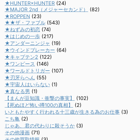
★HUNTER×HUNTER
(24)
★MAJOR 2nd（メジャーセカンド）
(82)
★ROPPEN
(23)
★★ザ・ファブル
(543)
★ねずみの初恋
(74)
★はじめの一歩
(217)
★アンダーニンジャ
(19)
★ウインドブレーカー
(64)
★キャプテン2
(122)
★ワンピース
(146)
★ワールドトリガー
(107)
★刃牙らへん
(55)
★宇宙人はいらない
(1)
★真なる男
(1)
【まんが豆知識・衝撃の事実】
(102)
【死ぬほど怖い噂100の真相】
(2)
いともたやすく行われる十三歳が生きる為のお仕事
(3)
こち亀
(2)
じゃあ、君の代わりに殺そうか
(3)
その他漫画
(71)
その他買取情報
(3)