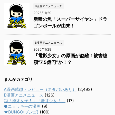
B漫画アニメニュース
2025/11/29
新種の魚「スーパーサイヤン」ドラ
ゴンボールが由来！
B漫画アニメニュース
2025/11/28
『電影少女』の原画が盗難！被害総
額“7.5億円”か！？
まんがカテゴリ
A漫画感想・レビュー（ネタバレあり）
(2,493)
B漫画アニメニュース
(126)
◎「漫才女子！」「漫才少女！」
(17)
●ニョッキーの漫画
(9)
★BUNGO(ブンゴ)
(109)