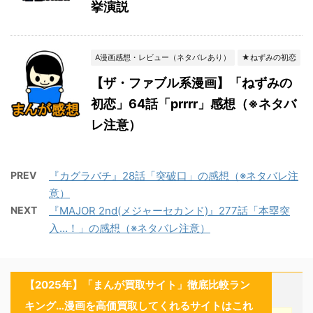
挙演説
A漫画感想・レビュー（ネタバレあり）
★ねずみの初恋
【ザ・ファブル系漫画】「ねずみの
初恋」64話「prrrr」感想（※ネタバ
レ注意）
PREV
『カグラバチ』28話「突破口」の感想（※ネタバレ注
意）
NEXT
『MAJOR 2nd(メジャーセカンド)』277話「本塁突
入…！」の感想（※ネタバレ注意）
【2025年】「まんが買取サイト」徹底比較ラン
キング…漫画を高価買取してくれるサイトはこれ