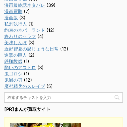
漫画最終話ネタバレ
(39)
漫画買取
(7)
漫画飯
(3)
私刑執行人
(1)
約束のネバーランド
(12)
終わりのセラフ
(4)
美味しんぼ
(3)
近野智夏の腐じょうな日常
(12)
進撃の巨人
(2)
鉄槌教師
(1)
願いのアストロ
(3)
鬼ゴロシ
(1)
鬼滅の刃
(12)
魔都精兵のスレイブ
(5)
[PR]まんが買取サイト