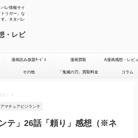
タバレ情報サイ
ドトリガー」な
ます。ネタバレ
感想・レビ
漫画読み放題ｻｰﾋﾞｽ
漫画買取
A漫画感想・レビ
その他
「鬼滅の刃」買取料金
タバレあり
コラム
あり）
>
アマチュアビジランテ
ンテ」26話「頼り」感想（※ネ