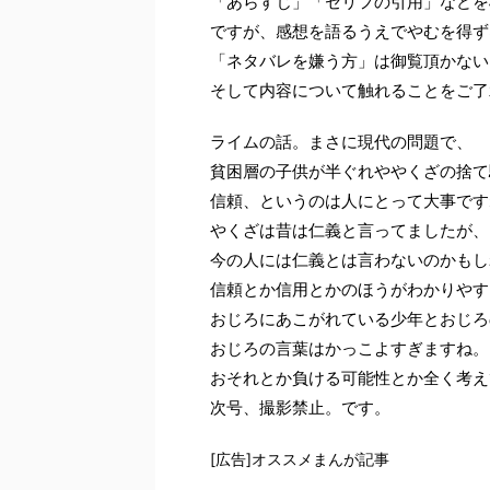
「あらすじ」「セリフの引用」などを
ですが、感想を語るうえでやむを得ず
「ネタバレを嫌う方」は御覧頂かない
そして内容について触れることをご了
ライムの話。まさに現代の問題で、
貧困層の子供が半ぐれややくざの捨て
信頼、というのは人にとって大事です
やくざは昔は仁義と言ってましたが、
今の人には仁義とは言わないのかもし
信頼とか信用とかのほうがわかりやす
おじろにあこがれている少年とおじろ
おじろの言葉はかっこよすぎますね。
おそれとか負ける可能性とか全く考え
次号、撮影禁止。です。
[広告]オススメまんが記事