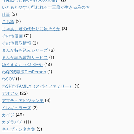
いともたやすく行われる十三歳が生きる為のお
仕事
(3)
こち亀
(2)
じゃあ、君の代わりに殺そうか
(3)
その他漫画
(71)
その他買取情報
(3)
まんが持ち込みシリーズ
(6)
まんが読み放題サービス
(1)
ゆうえんち-バキ外伝-
(14)
わQP我妻涼DesPerado
(1)
わSOV
(1)
わSPY×FAMILY（スパイファミリー）
(1)
アオアシ
(25)
アマチュアビジランテ
(6)
イレギュラーズ
(2)
カイジ
(49)
カグラバチ
(11)
キャプテン名言集
(5)