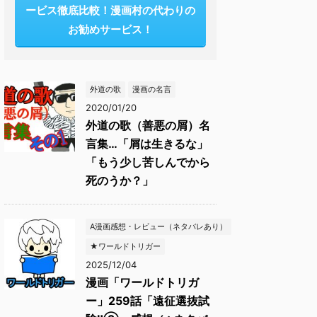
ービス徹底比較！漫画村の代わりの
お勧めサービス！
外道の歌
漫画の名言
2020/01/20
外道の歌（善悪の屑）名
言集…「屑は生きるな」
「もう少し苦しんでから
死のうか？」
A漫画感想・レビュー（ネタバレあり）
★ワールドトリガー
2025/12/04
漫画「ワールドトリガ
ー」259話「遠征選抜試