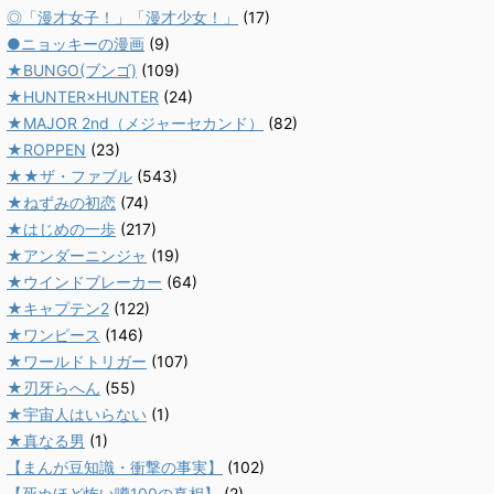
◎「漫才女子！」「漫才少女！」
(17)
●ニョッキーの漫画
(9)
★BUNGO(ブンゴ)
(109)
★HUNTER×HUNTER
(24)
★MAJOR 2nd（メジャーセカンド）
(82)
★ROPPEN
(23)
★★ザ・ファブル
(543)
★ねずみの初恋
(74)
★はじめの一歩
(217)
★アンダーニンジャ
(19)
★ウインドブレーカー
(64)
★キャプテン2
(122)
★ワンピース
(146)
★ワールドトリガー
(107)
★刃牙らへん
(55)
★宇宙人はいらない
(1)
★真なる男
(1)
【まんが豆知識・衝撃の事実】
(102)
【死ぬほど怖い噂100の真相】
(2)