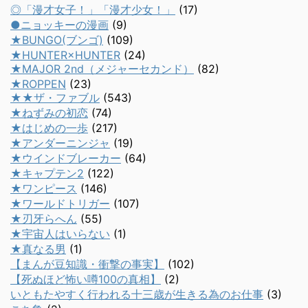
◎「漫才女子！」「漫才少女！」
(17)
●ニョッキーの漫画
(9)
★BUNGO(ブンゴ)
(109)
★HUNTER×HUNTER
(24)
★MAJOR 2nd（メジャーセカンド）
(82)
★ROPPEN
(23)
★★ザ・ファブル
(543)
★ねずみの初恋
(74)
★はじめの一歩
(217)
★アンダーニンジャ
(19)
★ウインドブレーカー
(64)
★キャプテン2
(122)
★ワンピース
(146)
★ワールドトリガー
(107)
★刃牙らへん
(55)
★宇宙人はいらない
(1)
★真なる男
(1)
【まんが豆知識・衝撃の事実】
(102)
【死ぬほど怖い噂100の真相】
(2)
いともたやすく行われる十三歳が生きる為のお仕事
(3)