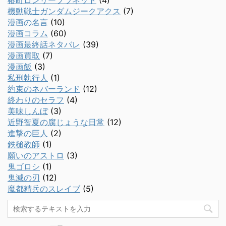
椿町ロンリープラネット
(4)
機動戦士ガンダムジークアクス
(7)
漫画の名言
(10)
漫画コラム
(60)
漫画最終話ネタバレ
(39)
漫画買取
(7)
漫画飯
(3)
私刑執行人
(1)
約束のネバーランド
(12)
終わりのセラフ
(4)
美味しんぼ
(3)
近野智夏の腐じょうな日常
(12)
進撃の巨人
(2)
鉄槌教師
(1)
願いのアストロ
(3)
鬼ゴロシ
(1)
鬼滅の刃
(12)
魔都精兵のスレイブ
(5)