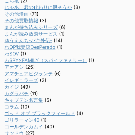
こち亀
(2)
じゃあ、君の代わりに殺そうか
(3)
その他漫画
(71)
その他買取情報
(3)
まんが持ち込みシリーズ
(6)
まんが読み放題サービス
(1)
ゆうえんち-バキ外伝-
(14)
わQP我妻涼DesPerado
(1)
わSOV
(1)
わSPY×FAMILY（スパイファミリー）
(1)
アオアシ
(25)
アマチュアビジランテ
(6)
イレギュラーズ
(2)
カイジ
(49)
カグラバチ
(11)
キャプテン名言集
(5)
コラム
(10)
ゴッド オブ ブラックフィールド
(4)
ゴリラーマン40
(1)
ゴールデンカムイ
(40)
サツドウ
(27)