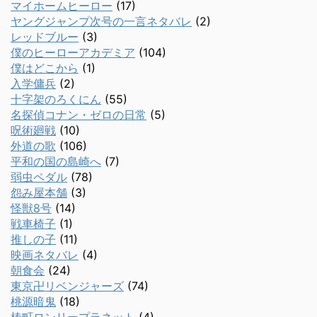
マイホームヒーロー
(17)
ヤングジャンプ次号の一言ネタバレ
(2)
レッドブルー
(3)
僕のヒーローアカデミア
(104)
僕はどこから
(1)
入学傭兵
(2)
十字架のろくにん
(55)
名探偵コナン・ゼロの日常
(5)
呪術廻戦
(10)
外道の歌
(106)
平和の国の島崎へ
(7)
弱虫ペダル
(78)
怨み屋本舗
(3)
怪獣8号
(14)
戦車椅子
(1)
推しの子
(11)
映画ネタバレ
(4)
朝食会
(24)
東京卍リベンジャーズ
(74)
桃源暗鬼
(18)