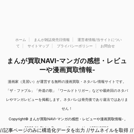
ホーム
まんが雑誌発売日情報
運営者情報/当サイトについ
て
サイトマップ
プライバシーポリシー
お問合せ
まんが買取NAVI-マンガの感想・レビュ
ーや漫画買取情報-
漫画家（見習い）が運営する無料の漫画買取・ネタバレ情報サイトです。
「ザ・ファブル」「外道の歌」「ワールドトリガー」などや最終回のネタバ
レやマンガレビューを掲載します。ネタバレは発売後であり違法ではありま
せん！
Copyright© まんが買取NAVI-マンガの感想・レビューや漫画買取情報- ,
2026 All Rights Reserved Powered by
AFFINGER5
.
//記事ページのみに構造化データを出力 //サムネイルを取得 //