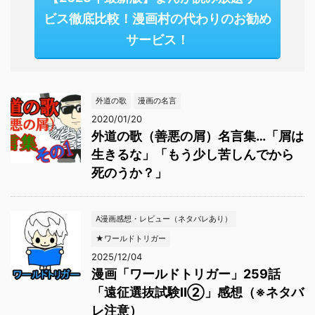
ビス徹底比較！漫画村の代わりのお勧め
サービス！
外道の歌
漫画の名言
2020/01/20
外道の歌（善悪の屑）名言集…「屑は
生きるな」「もう少し苦しんでから
死のうか？」
A漫画感想・レビュー（ネタバレあり）
★ワールドトリガー
2025/12/04
漫画「ワールドトリガー」259話
「遠征選抜試験Ⅱ②」感想（※ネタバ
レ注意）