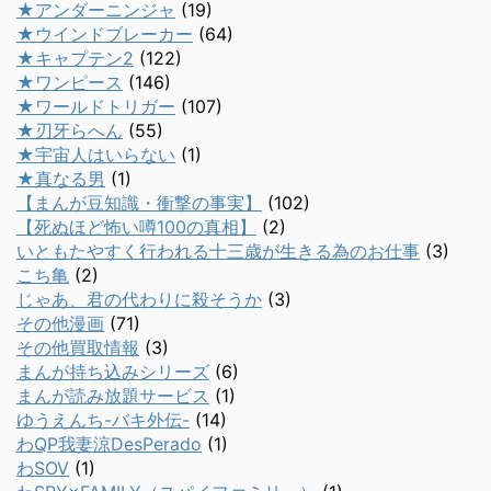
★アンダーニンジャ
(19)
★ウインドブレーカー
(64)
★キャプテン2
(122)
★ワンピース
(146)
★ワールドトリガー
(107)
★刃牙らへん
(55)
★宇宙人はいらない
(1)
★真なる男
(1)
【まんが豆知識・衝撃の事実】
(102)
【死ぬほど怖い噂100の真相】
(2)
いともたやすく行われる十三歳が生きる為のお仕事
(3)
こち亀
(2)
じゃあ、君の代わりに殺そうか
(3)
その他漫画
(71)
その他買取情報
(3)
まんが持ち込みシリーズ
(6)
まんが読み放題サービス
(1)
ゆうえんち-バキ外伝-
(14)
わQP我妻涼DesPerado
(1)
わSOV
(1)