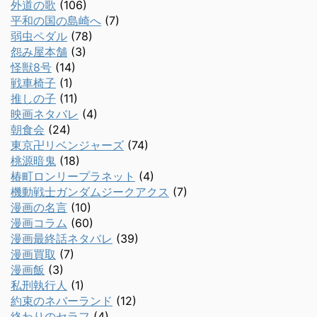
外道の歌
(106)
平和の国の島崎へ
(7)
弱虫ペダル
(78)
怨み屋本舗
(3)
怪獣8号
(14)
戦車椅子
(1)
推しの子
(11)
映画ネタバレ
(4)
朝食会
(24)
東京卍リベンジャーズ
(74)
桃源暗鬼
(18)
椿町ロンリープラネット
(4)
機動戦士ガンダムジークアクス
(7)
漫画の名言
(10)
漫画コラム
(60)
漫画最終話ネタバレ
(39)
漫画買取
(7)
漫画飯
(3)
私刑執行人
(1)
約束のネバーランド
(12)
終わりのセラフ
(4)