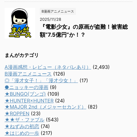
B漫画アニメニュース
2025/11/28
『電影少女』の原画が盗難！被害総
額“7.5億円”か！？
まんがカテゴリ
A漫画感想・レビュー（ネタバレあり）
(2,493)
B漫画アニメニュース
(126)
◎「漫才女子！」「漫才少女！」
(17)
●ニョッキーの漫画
(9)
★BUNGO(ブンゴ)
(109)
★HUNTER×HUNTER
(24)
★MAJOR 2nd（メジャーセカンド）
(82)
★ROPPEN
(23)
★★ザ・ファブル
(543)
★ねずみの初恋
(74)
★はじめの一歩
(217)