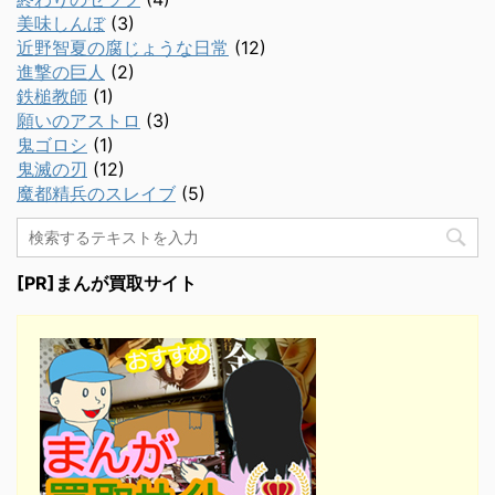
美味しんぼ
(3)
近野智夏の腐じょうな日常
(12)
進撃の巨人
(2)
鉄槌教師
(1)
願いのアストロ
(3)
鬼ゴロシ
(1)
鬼滅の刃
(12)
魔都精兵のスレイブ
(5)
[PR]まんが買取サイト