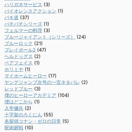
ハリガネサービス
(3)
バイオレンスアクション
(1)
バキ道
(37)
バチバチシリーズ
(1)
フェルマーの料理
(3)
ブルージャイアント（シリーズ）
(24)
ブルーロック
(21)
プレイボール2
(47)
ヘルドッグス
(2)
ベアフェイス
(1)
ホリミヤ
(1)
マイホームヒーロー
(17)
ヤングジャンプ次号の一言ネタバレ
(2)
レッドブルー
(3)
僕のヒーローアカデミア
(104)
僕はどこから
(1)
入学傭兵
(2)
十字架のろくにん
(55)
名探偵コナン・ゼロの日常
(5)
呪術廻戦
(10)