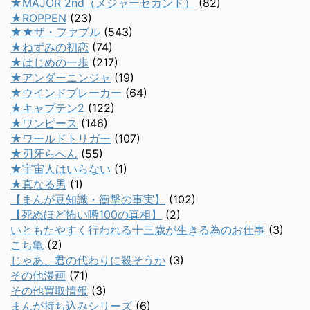
★MAJOR 2nd（メジャーセカンド）
(82)
★ROPPEN
(23)
★★ザ・ファブル
(543)
★ねずみの初恋
(74)
★はじめの一歩
(217)
★アンダーニンジャ
(19)
★ウインドブレーカー
(64)
★キャプテン2
(122)
★ワンピース
(146)
★ワールドトリガー
(107)
★刃牙らへん
(55)
★宇宙人はいらない
(1)
★真なる男
(1)
【まんが豆知識・衝撃の事実】
(102)
【死ぬほど怖い噂100の真相】
(2)
いともたやすく行われる十三歳が生きる為のお仕事
(3)
こち亀
(2)
じゃあ、君の代わりに殺そうか
(3)
その他漫画
(71)
その他買取情報
(3)
まんが持ち込みシリーズ
(6)