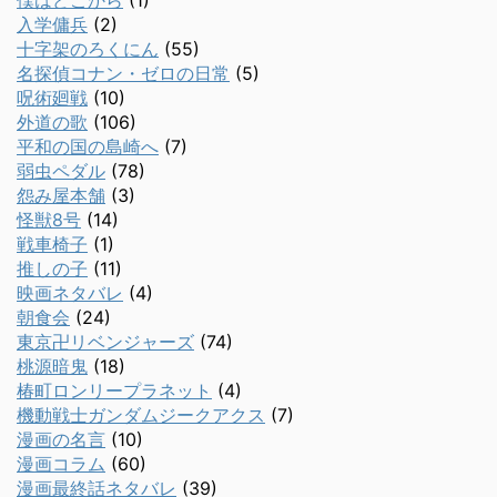
僕はどこから
(1)
入学傭兵
(2)
十字架のろくにん
(55)
名探偵コナン・ゼロの日常
(5)
呪術廻戦
(10)
外道の歌
(106)
平和の国の島崎へ
(7)
弱虫ペダル
(78)
怨み屋本舗
(3)
怪獣8号
(14)
戦車椅子
(1)
推しの子
(11)
映画ネタバレ
(4)
朝食会
(24)
東京卍リベンジャーズ
(74)
桃源暗鬼
(18)
椿町ロンリープラネット
(4)
機動戦士ガンダムジークアクス
(7)
漫画の名言
(10)
漫画コラム
(60)
漫画最終話ネタバレ
(39)