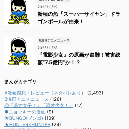
2025/11/29
新種の魚「スーパーサイヤン」ドラ
ゴンボールが由来！
B漫画アニメニュース
2025/11/28
『電影少女』の原画が盗難！被害総
額“7.5億円”か！？
まんがカテゴリ
A漫画感想・レビュー（ネタバレあり）
(2,493)
B漫画アニメニュース
(126)
◎「漫才女子！」「漫才少女！」
(17)
●ニョッキーの漫画
(9)
★BUNGO(ブンゴ)
(109)
★HUNTER×HUNTER
(24)