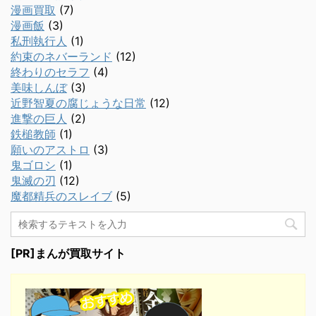
漫画買取
(7)
漫画飯
(3)
私刑執行人
(1)
約束のネバーランド
(12)
終わりのセラフ
(4)
美味しんぼ
(3)
近野智夏の腐じょうな日常
(12)
進撃の巨人
(2)
鉄槌教師
(1)
願いのアストロ
(3)
鬼ゴロシ
(1)
鬼滅の刃
(12)
魔都精兵のスレイブ
(5)
[PR]まんが買取サイト