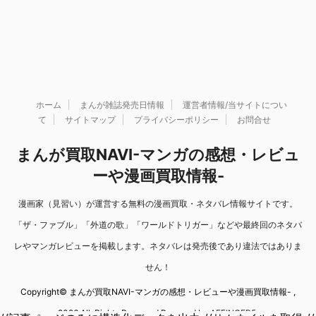
ホーム
まんが雑誌発売日情報
運営者情報/当サイトについ
て
サイトマップ
プライバシーポリシー
お問合せ
まんが買取NAVI-マンガの感想・レビュ
ーや漫画買取情報-
漫画家（見習い）が運営する無料の漫画買取・ネタバレ情報サイトです。
「ザ・ファブル」「外道の歌」「ワールドトリガー」などや最終回のネタバ
レやマンガレビューを掲載します。ネタバレは発売後であり違法ではありま
せん！
Copyright© まんが買取NAVI-マンガの感想・レビューや漫画買取情報- ,
2026 All Rights Reserved Powered by
AFFINGER5
.