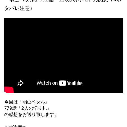
タバレ注意）
今回は『弱虫ペダル』
779話「2人の切り札」
の感想をお送り致します。