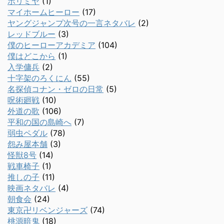
ホリミヤ
(1)
マイホームヒーロー
(17)
ヤングジャンプ次号の一言ネタバレ
(2)
レッドブルー
(3)
僕のヒーローアカデミア
(104)
僕はどこから
(1)
入学傭兵
(2)
十字架のろくにん
(55)
名探偵コナン・ゼロの日常
(5)
呪術廻戦
(10)
外道の歌
(106)
平和の国の島崎へ
(7)
弱虫ペダル
(78)
怨み屋本舗
(3)
怪獣8号
(14)
戦車椅子
(1)
推しの子
(11)
映画ネタバレ
(4)
朝食会
(24)
東京卍リベンジャーズ
(74)
桃源暗鬼
(18)