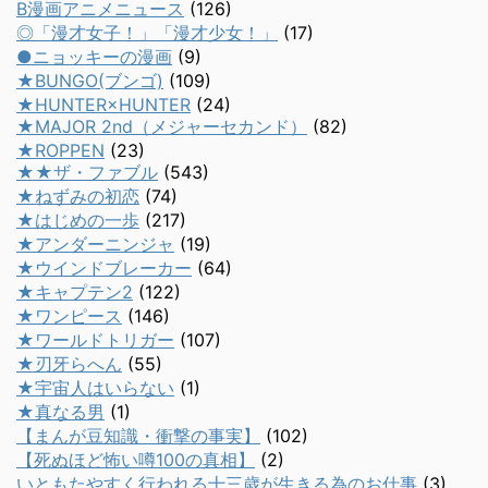
B漫画アニメニュース
(126)
◎「漫才女子！」「漫才少女！」
(17)
●ニョッキーの漫画
(9)
★BUNGO(ブンゴ)
(109)
★HUNTER×HUNTER
(24)
★MAJOR 2nd（メジャーセカンド）
(82)
★ROPPEN
(23)
★★ザ・ファブル
(543)
★ねずみの初恋
(74)
★はじめの一歩
(217)
★アンダーニンジャ
(19)
★ウインドブレーカー
(64)
★キャプテン2
(122)
★ワンピース
(146)
★ワールドトリガー
(107)
★刃牙らへん
(55)
★宇宙人はいらない
(1)
★真なる男
(1)
【まんが豆知識・衝撃の事実】
(102)
【死ぬほど怖い噂100の真相】
(2)
いともたやすく行われる十三歳が生きる為のお仕事
(3)