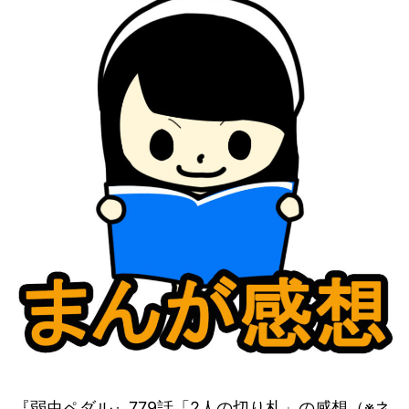
『弱虫ペダル』779話「2人の切り札」の感想（※ネ