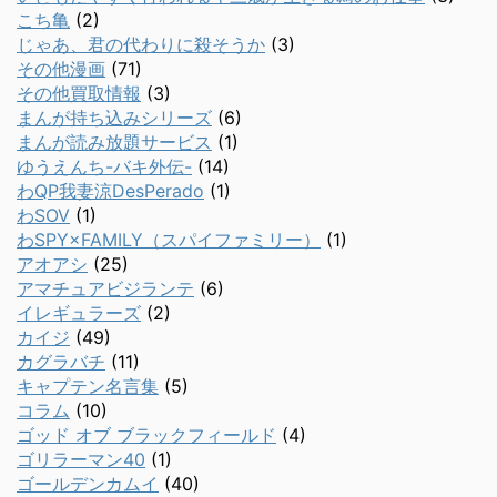
こち亀
(2)
じゃあ、君の代わりに殺そうか
(3)
その他漫画
(71)
その他買取情報
(3)
まんが持ち込みシリーズ
(6)
まんが読み放題サービス
(1)
ゆうえんち-バキ外伝-
(14)
わQP我妻涼DesPerado
(1)
わSOV
(1)
わSPY×FAMILY（スパイファミリー）
(1)
アオアシ
(25)
アマチュアビジランテ
(6)
イレギュラーズ
(2)
カイジ
(49)
カグラバチ
(11)
キャプテン名言集
(5)
コラム
(10)
ゴッド オブ ブラックフィールド
(4)
ゴリラーマン40
(1)
ゴールデンカムイ
(40)