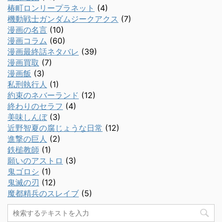
椿町ロンリープラネット
(4)
機動戦士ガンダムジークアクス
(7)
漫画の名言
(10)
漫画コラム
(60)
漫画最終話ネタバレ
(39)
漫画買取
(7)
漫画飯
(3)
私刑執行人
(1)
約束のネバーランド
(12)
終わりのセラフ
(4)
美味しんぼ
(3)
近野智夏の腐じょうな日常
(12)
進撃の巨人
(2)
鉄槌教師
(1)
願いのアストロ
(3)
鬼ゴロシ
(1)
鬼滅の刃
(12)
魔都精兵のスレイブ
(5)