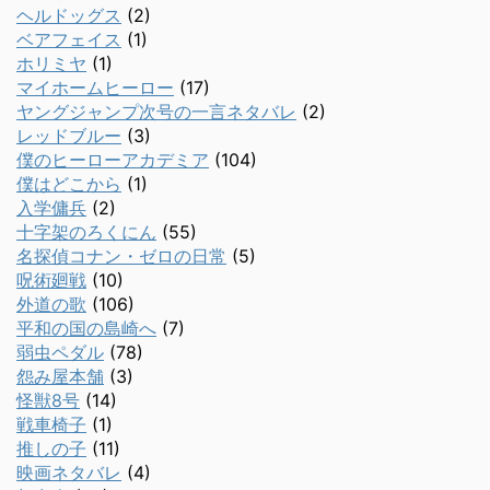
ヘルドッグス
(2)
ベアフェイス
(1)
ホリミヤ
(1)
マイホームヒーロー
(17)
ヤングジャンプ次号の一言ネタバレ
(2)
レッドブルー
(3)
僕のヒーローアカデミア
(104)
僕はどこから
(1)
入学傭兵
(2)
十字架のろくにん
(55)
名探偵コナン・ゼロの日常
(5)
呪術廻戦
(10)
外道の歌
(106)
平和の国の島崎へ
(7)
弱虫ペダル
(78)
怨み屋本舗
(3)
怪獣8号
(14)
戦車椅子
(1)
推しの子
(11)
映画ネタバレ
(4)