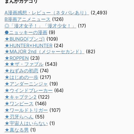
まんがカテゴリ
A漫画感想・レビュー（ネタバレあり）
(2,493)
B漫画アニメニュース
(126)
◎「漫才女子！」「漫才少女！」
(17)
●ニョッキーの漫画
(9)
★BUNGO(ブンゴ)
(109)
★HUNTER×HUNTER
(24)
★MAJOR 2nd（メジャーセカンド）
(82)
★ROPPEN
(23)
★★ザ・ファブル
(543)
★ねずみの初恋
(74)
★はじめの一歩
(217)
★アンダーニンジャ
(19)
★ウインドブレーカー
(64)
★キャプテン2
(122)
★ワンピース
(146)
★ワールドトリガー
(107)
★刃牙らへん
(55)
★宇宙人はいらない
(1)
★真なる男
(1)