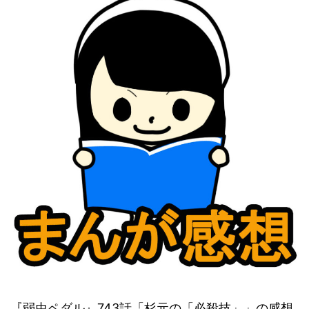
『弱虫ペダル』743話「杉元の「必殺技」」の感想