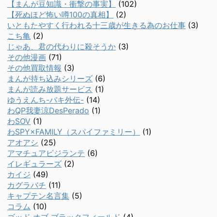
【まんが豆知識・衝撃の事実】
(102)
【死ぬほど怖い噂100の真相】
(2)
いともたやすく行われる十三歳が生きる為のお仕事
(3)
こち亀
(2)
じゃあ、君の代わりに殺そうか
(3)
その他漫画
(71)
その他買取情報
(3)
まんが持ち込みシリーズ
(6)
まんが読み放題サービス
(1)
ゆうえんち-バキ外伝-
(14)
わQP我妻涼DesPerado
(1)
わSOV
(1)
わSPY×FAMILY（スパイファミリー）
(1)
アオアシ
(25)
アマチュアビジランテ
(6)
イレギュラーズ
(2)
カイジ
(49)
カグラバチ
(11)
キャプテン名言集
(5)
コラム
(10)