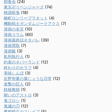
朝食会
(24)
東京卍リベンジャーズ
(74)
桃源暗鬼
(18)
椿町ロンリープラネット
(4)
機動戦士ガンダムジークアクス
(7)
漫画の名言
(10)
漫画コラム
(60)
漫画最終話ネタバレ
(39)
漫画買取
(7)
漫画飯
(3)
私刑執行人
(1)
約束のネバーランド
(12)
終わりのセラフ
(4)
美味しんぼ
(3)
近野智夏の腐じょうな日常
(12)
進撃の巨人
(2)
鉄槌教師
(1)
願いのアストロ
(3)
鬼ゴロシ
(1)
鬼滅の刃
(12)
魔都精兵のスレイブ
(5)