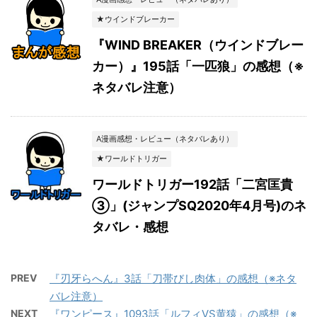
★ウインドブレーカー
『WIND BREAKER（ウインドブレー
カー）』195話「一匹狼」の感想（※
ネタバレ注意）
A漫画感想・レビュー（ネタバレあり）
★ワールドトリガー
ワールドトリガー192話「二宮匡貴
③」(ジャンプSQ2020年4月号)のネ
タバレ・感想
PREV
『刃牙らへん』3話「刀帯びし肉体」の感想（※ネタ
バレ注意）
NEXT
『ワンピース』1093話「ルフィVS黄猿」の感想（※