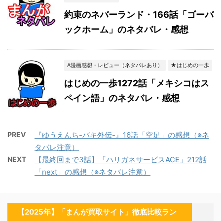
約束のネバーランド・166話「ゴーバ
ックホーム」のネタバレ・感想
A漫画感想・レビュー（ネタバレあり）
★はじめの一歩
はじめの一歩1272話「メキシコはス
ペイン語」のネタバレ・感想
PREV
『ゆうえんち-バキ外伝-』16話「空足」の感想（※ネ
タバレ注意）
NEXT
【最終回まで3話】「ハリガネサービスACE」212話
「next」の感想（※ネタバレ注意）
【2025年】「まんが買取サイト」徹底比較ラン