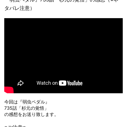
タバレ注意）
今回は『弱虫ペダル』
735話「杉元の覚悟」
の感想をお送り致します。