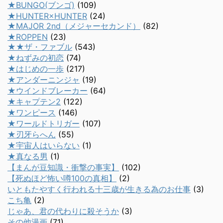
★BUNGO(ブンゴ)
(109)
★HUNTER×HUNTER
(24)
★MAJOR 2nd（メジャーセカンド）
(82)
★ROPPEN
(23)
★★ザ・ファブル
(543)
★ねずみの初恋
(74)
★はじめの一歩
(217)
★アンダーニンジャ
(19)
★ウインドブレーカー
(64)
★キャプテン2
(122)
★ワンピース
(146)
★ワールドトリガー
(107)
★刃牙らへん
(55)
★宇宙人はいらない
(1)
★真なる男
(1)
【まんが豆知識・衝撃の事実】
(102)
【死ぬほど怖い噂100の真相】
(2)
いともたやすく行われる十三歳が生きる為のお仕事
(3)
こち亀
(2)
じゃあ、君の代わりに殺そうか
(3)
その他漫画
(71)