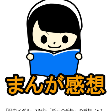
『弱虫ペダル』735話「杉元の覚悟」の感想（※ネ