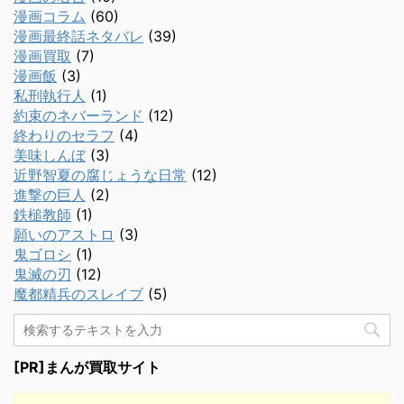
漫画コラム
(60)
漫画最終話ネタバレ
(39)
漫画買取
(7)
漫画飯
(3)
私刑執行人
(1)
約束のネバーランド
(12)
終わりのセラフ
(4)
美味しんぼ
(3)
近野智夏の腐じょうな日常
(12)
進撃の巨人
(2)
鉄槌教師
(1)
願いのアストロ
(3)
鬼ゴロシ
(1)
鬼滅の刃
(12)
魔都精兵のスレイブ
(5)
[PR]まんが買取サイト