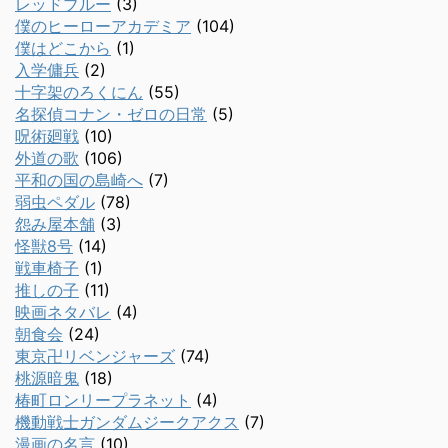
レッドブルー
(3)
僕のヒーローアカデミア
(104)
僕はどこから
(1)
入学傭兵
(2)
十字架のろくにん
(55)
名探偵コナン・ゼロの日常
(5)
呪術廻戦
(10)
外道の歌
(106)
平和の国の島崎へ
(7)
弱虫ペダル
(78)
怨み屋本舗
(3)
怪獣8号
(14)
戦車椅子
(1)
推しの子
(11)
映画ネタバレ
(4)
朝食会
(24)
東京卍リベンジャーズ
(74)
桃源暗鬼
(18)
椿町ロンリープラネット
(4)
機動戦士ガンダムジークアクス
(7)
漫画の名言
(10)