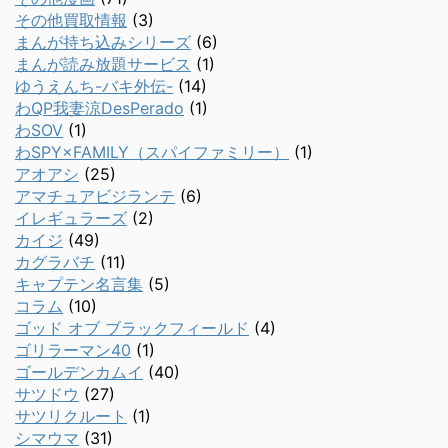
その他買取情報
(3)
まんが持ち込みシリーズ
(6)
まんが読み放題サービス
(1)
ゆうえんち-バキ外伝-
(14)
わQP我妻涼DesPerado
(1)
わSOV
(1)
わSPY×FAMILY（スパイファミリー）
(1)
アオアシ
(25)
アマチュアビジランテ
(6)
イレギュラーズ
(2)
カイジ
(49)
カグラバチ
(11)
キャプテン名言集
(5)
コラム
(10)
ゴッド オブ ブラックフィールド
(4)
ゴリラーマン40
(1)
ゴールデンカムイ
(40)
サツドウ
(27)
サツリクルート
(1)
シマウマ
(31)