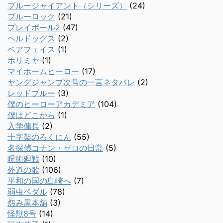
ブルージャイアント（シリーズ）
(24)
ブルーロック
(21)
プレイボール2
(47)
ヘルドッグス
(2)
ベアフェイス
(1)
ホリミヤ
(1)
マイホームヒーロー
(17)
ヤングジャンプ次号の一言ネタバレ
(2)
レッドブルー
(3)
僕のヒーローアカデミア
(104)
僕はどこから
(1)
入学傭兵
(2)
十字架のろくにん
(55)
名探偵コナン・ゼロの日常
(5)
呪術廻戦
(10)
外道の歌
(106)
平和の国の島崎へ
(7)
弱虫ペダル
(78)
怨み屋本舗
(3)
怪獣8号
(14)