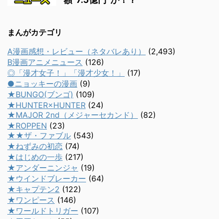
まんがカテゴリ
A漫画感想・レビュー（ネタバレあり）
(2,493)
B漫画アニメニュース
(126)
◎「漫才女子！」「漫才少女！」
(17)
●ニョッキーの漫画
(9)
★BUNGO(ブンゴ)
(109)
★HUNTER×HUNTER
(24)
★MAJOR 2nd（メジャーセカンド）
(82)
★ROPPEN
(23)
★★ザ・ファブル
(543)
★ねずみの初恋
(74)
★はじめの一歩
(217)
★アンダーニンジャ
(19)
★ウインドブレーカー
(64)
★キャプテン2
(122)
★ワンピース
(146)
★ワールドトリガー
(107)