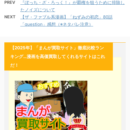
PREV
『ぼっち・ざ・ろっく！』が覇権を狙うために排除し
たノイズについて
NEXT
【ザ・ファブル系漫画】「ねずみの初恋」80話
「question」感想（※ネタバレ注意）
【2025年】「まんが買取サイト」徹底比較ラン
キング…漫画を高価買取してくれるサイトはこれ
だ！