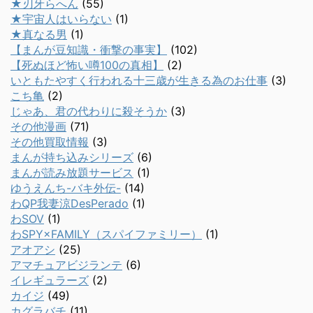
★刃牙らへん
(55)
★宇宙人はいらない
(1)
★真なる男
(1)
【まんが豆知識・衝撃の事実】
(102)
【死ぬほど怖い噂100の真相】
(2)
いともたやすく行われる十三歳が生きる為のお仕事
(3)
こち亀
(2)
じゃあ、君の代わりに殺そうか
(3)
その他漫画
(71)
その他買取情報
(3)
まんが持ち込みシリーズ
(6)
まんが読み放題サービス
(1)
ゆうえんち-バキ外伝-
(14)
わQP我妻涼DesPerado
(1)
わSOV
(1)
わSPY×FAMILY（スパイファミリー）
(1)
アオアシ
(25)
アマチュアビジランテ
(6)
イレギュラーズ
(2)
カイジ
(49)
カグラバチ
(11)