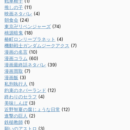
戦車椅子
(1)
推しの子
(11)
映画ネタバレ
(4)
朝食会
(24)
東京卍リベンジャーズ
(74)
桃源暗鬼
(18)
椿町ロンリープラネット
(4)
機動戦士ガンダムジークアクス
(7)
漫画の名言
(10)
漫画コラム
(60)
漫画最終話ネタバレ
(39)
漫画買取
(7)
漫画飯
(3)
私刑執行人
(1)
約束のネバーランド
(12)
終わりのセラフ
(4)
美味しんぼ
(3)
近野智夏の腐じょうな日常
(12)
進撃の巨人
(2)
鉄槌教師
(1)
願いのアストロ
(3)