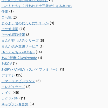
いともたやすく行われる十三歳が生きる為のお
仕事
(3)
こち亀
(2)
じゃあ、君の代わりに殺そうか
(3)
その他漫画
(71)
その他買取情報
(3)
まんが持ち込みシリーズ
(6)
まんが読み放題サービス
(1)
ゆうえんち-バキ外伝-
(14)
わQP我妻涼DesPerado
(1)
わSOV
(1)
わSPY×FAMILY（スパイファミリー）
(1)
アオアシ
(25)
アマチュアビジランテ
(6)
イレギュラーズ
(2)
カイジ
(49)
カグラバチ
(11)
キャプテン名言集
(5)