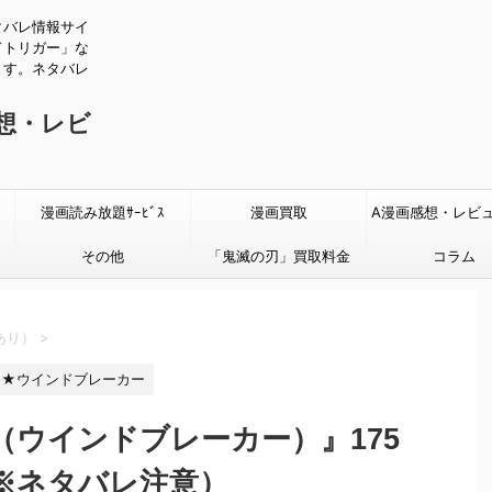
タバレ情報サイ
ドトリガー」な
ます。ネタバレ
感想・レビ
漫画読み放題ｻｰﾋﾞｽ
漫画買取
A漫画感想・レビ
その他
「鬼滅の刃」買取料金
タバレあり
コラム
あり）
>
★ウインドブレーカー
ER（ウインドブレーカー）』175
※ネタバレ注意）