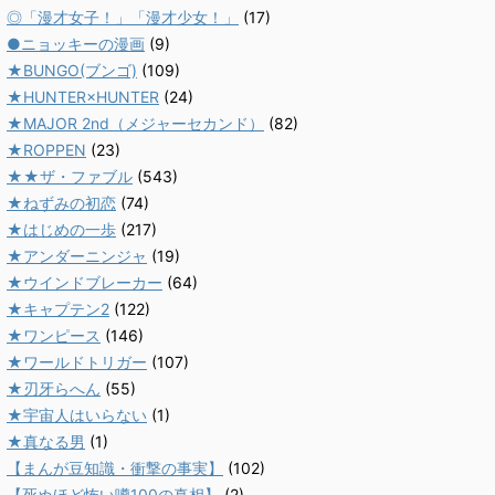
◎「漫才女子！」「漫才少女！」
(17)
●ニョッキーの漫画
(9)
★BUNGO(ブンゴ)
(109)
★HUNTER×HUNTER
(24)
★MAJOR 2nd（メジャーセカンド）
(82)
★ROPPEN
(23)
★★ザ・ファブル
(543)
★ねずみの初恋
(74)
★はじめの一歩
(217)
★アンダーニンジャ
(19)
★ウインドブレーカー
(64)
★キャプテン2
(122)
★ワンピース
(146)
★ワールドトリガー
(107)
★刃牙らへん
(55)
★宇宙人はいらない
(1)
★真なる男
(1)
【まんが豆知識・衝撃の事実】
(102)
【死ぬほど怖い噂100の真相】
(2)