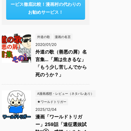
ービス徹底比較！漫画村の代わりの
お勧めサービス！
外道の歌
漫画の名言
2020/01/20
外道の歌（善悪の屑）名
言集…「屑は生きるな」
「もう少し苦しんでから
死のうか？」
A漫画感想・レビュー（ネタバレあり）
★ワールドトリガー
2025/12/04
漫画「ワールドトリガ
ー」259話「遠征選抜試