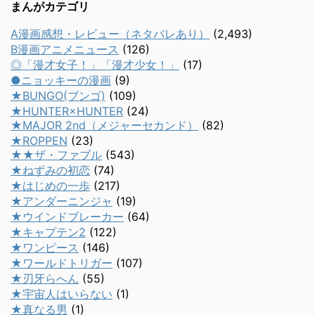
まんがカテゴリ
A漫画感想・レビュー（ネタバレあり）
(2,493)
B漫画アニメニュース
(126)
◎「漫才女子！」「漫才少女！」
(17)
●ニョッキーの漫画
(9)
★BUNGO(ブンゴ)
(109)
★HUNTER×HUNTER
(24)
★MAJOR 2nd（メジャーセカンド）
(82)
★ROPPEN
(23)
★★ザ・ファブル
(543)
★ねずみの初恋
(74)
★はじめの一歩
(217)
★アンダーニンジャ
(19)
★ウインドブレーカー
(64)
★キャプテン2
(122)
★ワンピース
(146)
★ワールドトリガー
(107)
★刃牙らへん
(55)
★宇宙人はいらない
(1)
★真なる男
(1)