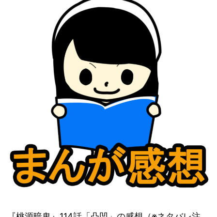
『桃源暗鬼』114話「凸凹」の感想（※ネタバレ注