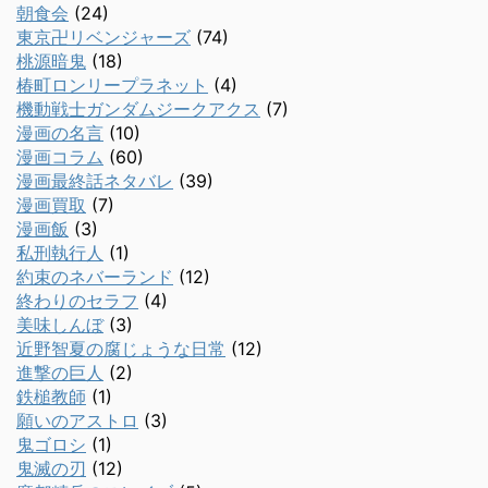
朝食会
(24)
東京卍リベンジャーズ
(74)
桃源暗鬼
(18)
椿町ロンリープラネット
(4)
機動戦士ガンダムジークアクス
(7)
漫画の名言
(10)
漫画コラム
(60)
漫画最終話ネタバレ
(39)
漫画買取
(7)
漫画飯
(3)
私刑執行人
(1)
約束のネバーランド
(12)
終わりのセラフ
(4)
美味しんぼ
(3)
近野智夏の腐じょうな日常
(12)
進撃の巨人
(2)
鉄槌教師
(1)
願いのアストロ
(3)
鬼ゴロシ
(1)
鬼滅の刃
(12)