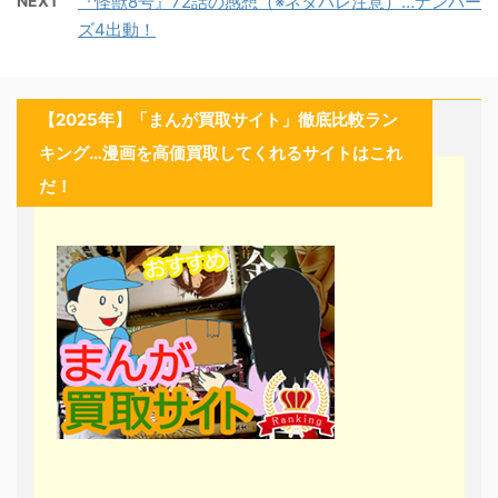
NEXT
『怪獣8号』72話の感想（※ネタバレ注意）…ナンバー
ズ4出動！
【2025年】「まんが買取サイト」徹底比較ラン
キング…漫画を高価買取してくれるサイトはこれ
だ！