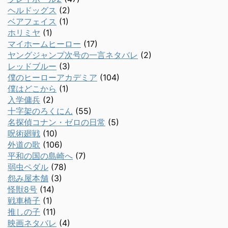
ヘルドッグス
(2)
ベアフェイス
(1)
ホリミヤ
(1)
マイホームヒーロー
(17)
ヤングジャンプ次号の一言ネタバレ
(2)
レッドブルー
(3)
僕のヒーローアカデミア
(104)
僕はどこから
(1)
入学傭兵
(2)
十字架のろくにん
(55)
名探偵コナン・ゼロの日常
(5)
呪術廻戦
(10)
外道の歌
(106)
平和の国の島崎へ
(7)
弱虫ペダル
(78)
怨み屋本舗
(3)
怪獣8号
(14)
戦車椅子
(1)
推しの子
(11)
映画ネタバレ
(4)