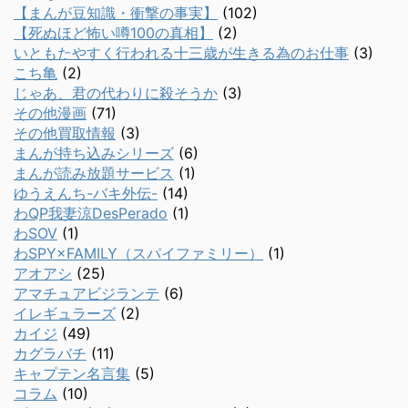
【まんが豆知識・衝撃の事実】
(102)
【死ぬほど怖い噂100の真相】
(2)
いともたやすく行われる十三歳が生きる為のお仕事
(3)
こち亀
(2)
じゃあ、君の代わりに殺そうか
(3)
その他漫画
(71)
その他買取情報
(3)
まんが持ち込みシリーズ
(6)
まんが読み放題サービス
(1)
ゆうえんち-バキ外伝-
(14)
わQP我妻涼DesPerado
(1)
わSOV
(1)
わSPY×FAMILY（スパイファミリー）
(1)
アオアシ
(25)
アマチュアビジランテ
(6)
イレギュラーズ
(2)
カイジ
(49)
カグラバチ
(11)
キャプテン名言集
(5)
コラム
(10)